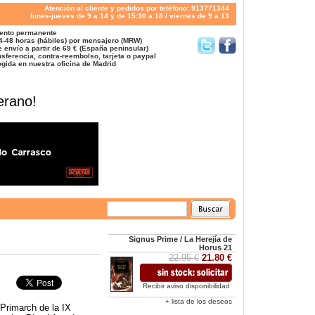
Atención al cliente y pedidos por teléfono: 913771344
lunes-jueves de 9 a 14 y de 15:30 a 18 / viernes de 9 a 13
ento permanente
4-48 horas (hábiles) por mensajero (MRW)
 envío a partir de 69 € (España peninsular)
sferencia, contra-reembolso, tarjeta o paypal
gida en nuestra oficina de Madrid
erano!
Signus Prime / La Herejía de
Horus 21
22.95 €
21.80 €
Recibir aviso disponibilidad
+ lista de los deseos
Primarch de la IX