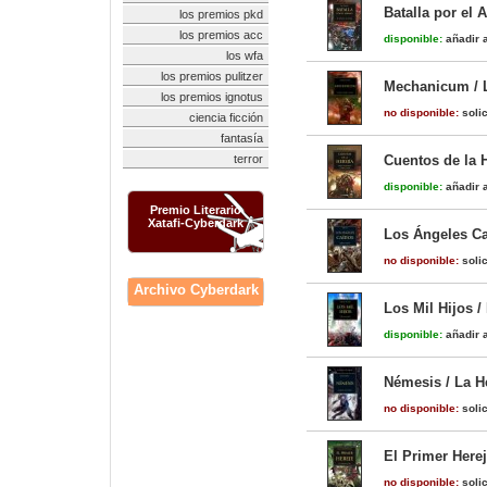
Batalla por el 
los premios pkd
los premios acc
disponible:
añadir a
los wfa
los premios pulitzer
Mechanicum / L
los premios ignotus
no disponible:
solic
ciencia ficción
fantasía
terror
Cuentos de la H
disponible:
añadir a
Premio Literario
Xatafi-Cyberdark
Los Ángeles Ca
no disponible:
solic
Archivo Cyberdark
Los Mil Hijos /
disponible:
añadir a
Némesis / La H
no disponible:
solic
El Primer Herej
no disponible:
solic