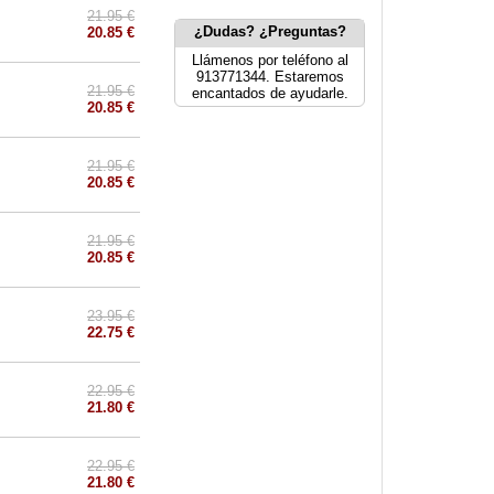
21.95 €
¿Dudas? ¿Preguntas?
20.85 €
Llámenos por teléfono al
913771344. Estaremos
21.95 €
encantados de ayudarle.
20.85 €
21.95 €
20.85 €
21.95 €
20.85 €
23.95 €
22.75 €
22.95 €
21.80 €
22.95 €
21.80 €