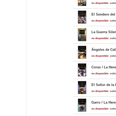
no disponible:
solic
El Sendero del 
no disponible:
solic
La Guerra Silen
no disponible:
solic
Ángeles de Cali
no disponible:
solic
Corax / La Here
no disponible:
solic
El Señor de la
no disponible:
solic
Garro / La Here
no disponible:
solic