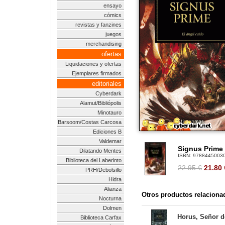
ensayo
cómics
revistas y fanzines
juegos
merchandising
ofertas
Liquidaciones y ofertas
Ejemplares firmados
editoriales
Cyberdark
Alamut/Bibliópolis
Minotauro
Barsoom/Costas Carcosa
Ediciones B
Valdemar
Signus Prime 
Dilatando Mentes
ISBN:
9788445003
Biblioteca del Laberinto
22.95 €
21.80
PRH/Debolsillo
Hidra
Alianza
Otros productos relaciona
Nocturna
Dolmen
Horus, Señor de
Biblioteca Carfax