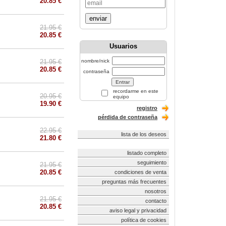
20.85 €
enviar
21.95 €
20.85 €
Usuarios
21.95 €
nombre/nick
20.85 €
contraseña
recordarme en este
20.95 €
equipo
19.90 €
registro
pérdida de contraseña
22.95 €
lista de los deseos
21.80 €
listado completo
seguimiento
21.95 €
20.85 €
condiciones de venta
preguntas más frecuentes
nosotros
21.95 €
contacto
20.85 €
aviso legal y privacidad
política de cookies