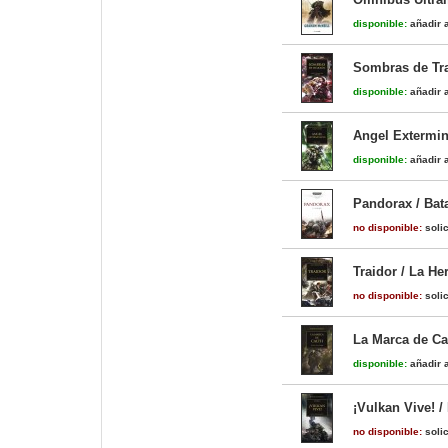
disponible:
añadir a
Sombras de Tra
disponible:
añadir a
Angel Extermin
disponible:
añadir a
Pandorax / Bata
no disponible:
solic
Traidor / La He
no disponible:
solic
La Marca de Cal
disponible:
añadir a
¡Vulkan Vive! /
no disponible:
solic