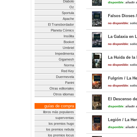
Diábolo
disponible:
añadir a
Oz
Sportula
Falsos Dioses /
Apache
no disponible:
solic
El Transbordador
Planeta Cómics
Insólita
La Galaxia en L
Booket
no disponible:
solic
Umbriel
Impedimenta
La Huida de la 
Gigamesh
no disponible:
solic
Norma
Red Key
Duermevela
Fulgrim / La He
Panini
no disponible:
solic
Otras editoriales
Otros idiomas
El Descenso de
guías de compra
disponible:
añadir a
libros más populares
superventas
Legión / La Her
los premios hugo
disponible:
añadir a
los premios nebula
los premios locus