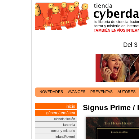
tu librería de ciencia ficció
terror y misterio en Interne
TAMBIÉN ENVÍOS INTE
Del 3
NOVEDADES
AVANCES
PREVENTAS
AUTORES
Signus Prime / 
inicio
género/temática
ciencia ficción
fantasía
terror y misterio
infantil/juvenil