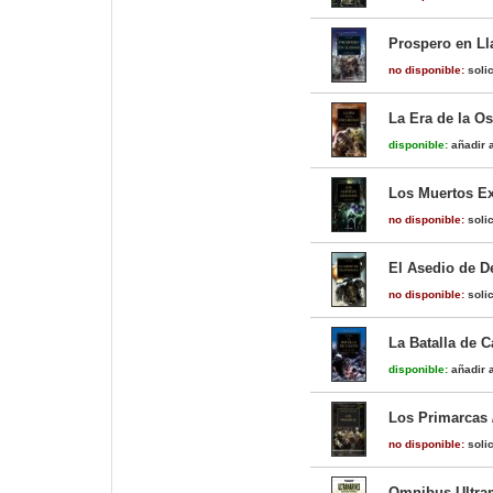
Prospero en Ll
no disponible:
solic
La Era de la Os
disponible:
añadir a
Los Muertos Exi
no disponible:
solic
El Asedio de De
no disponible:
solic
La Batalla de C
disponible:
añadir a
Los Primarcas 
no disponible:
solic
Omnibus Ultra