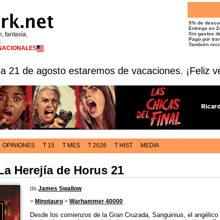
5% de descu
Entrega en 2
n, fantasía,
Sin gastos de
Pago por tran
t
También reco
RNACIONALES
 a 21 de agosto estaremos de vacaciones. ¡Feliz v
OPINIONES
T 15
T MES
T 2026
T HIST
MEDIA
La Herejía de Horus 21
de
James Swallow
>
Minotauro
>
Warhammer 40000
Desde los comienzos de la Gran Cruzada, Sanguinius, el angélico 