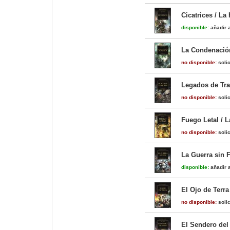
Cicatrices / La
disponible:
añadir a
La Condenación
no disponible:
solic
Legados de Trai
no disponible:
solic
Fuego Letal / L
no disponible:
solic
La Guerra sin F
disponible:
añadir a
El Ojo de Terra
no disponible:
solic
El Sendero del 