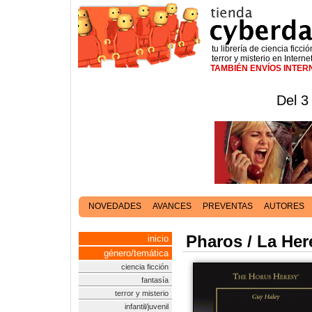
tu librería de ciencia ficció
terror y misterio en Interne
TAMBIÉN ENVÍOS INTE
Del 3
NOVEDADES
AVANCES
PREVENTAS
AUTORES
Pharos / La Her
inicio
género/temática
ciencia ficción
fantasía
terror y misterio
infantil/juvenil