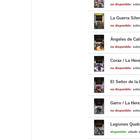
no disponible:
solic
La Guerra Silen
no disponible:
solic
Ángeles de Cali
no disponible:
solic
Corax / La Here
no disponible:
solic
El Señor de la
no disponible:
solic
Garro / La Here
no disponible:
solic
Legiones Quebr
disponible:
añadir a