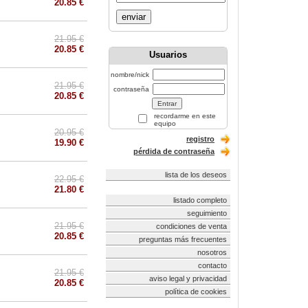
20.85 €
enviar
21.95 €
20.85 €
Usuarios
nombre/nick
21.95 €
contraseña
20.85 €
recordarme en este
equipo
20.95 €
registro
19.90 €
pérdida de contraseña
lista de los deseos
22.95 €
21.80 €
listado completo
seguimiento
21.95 €
condiciones de venta
20.85 €
preguntas más frecuentes
nosotros
contacto
21.95 €
aviso legal y privacidad
20.85 €
política de cookies