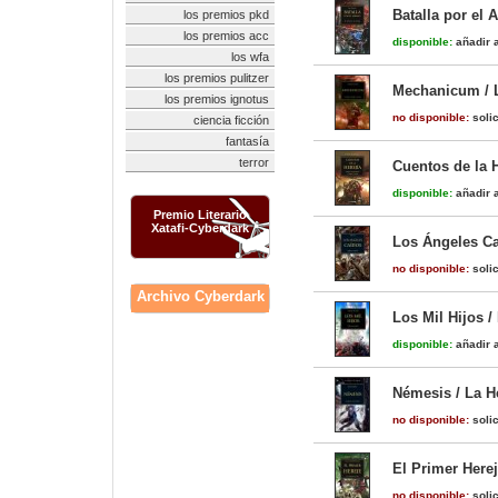
Batalla por el 
los premios pkd
los premios acc
disponible:
añadir a
los wfa
los premios pulitzer
Mechanicum / L
los premios ignotus
no disponible:
solic
ciencia ficción
fantasía
terror
Cuentos de la H
disponible:
añadir a
Premio Literario
Xatafi-Cyberdark
Los Ángeles Ca
no disponible:
solic
Archivo Cyberdark
Los Mil Hijos /
disponible:
añadir a
Némesis / La H
no disponible:
solic
El Primer Herej
no disponible:
solic