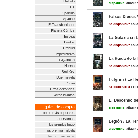
Diábolo
disponible:
añadir a
Oz
Sportula
Falsos Dioses /
Apache
no disponible:
solic
El Transbordador
Planeta Cómics
Insólita
La Galaxia en L
Booket
no disponible:
solic
Umbriel
Impedimenta
La Huida de la 
Gigamesh
Norma
no disponible:
solic
Red Key
Duermevela
Fulgrim / La He
Panini
no disponible:
solic
Otras editoriales
Otros idiomas
El Descenso de
guías de compra
disponible:
añadir a
libros más populares
superventas
Legión / La Her
los premios hugo
disponible:
añadir a
los premios nebula
los premios locus