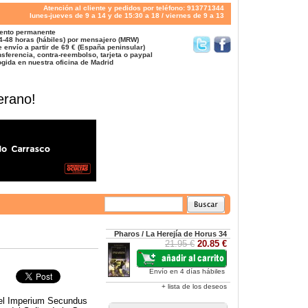
Atención al cliente y pedidos por teléfono: 913771344
lunes-jueves de 9 a 14 y de 15:30 a 18 / viernes de 9 a 13
ento permanente
4-48 horas (hábiles) por mensajero (MRW)
 envío a partir de 69 € (España peninsular)
sferencia, contra-reembolso, tarjeta o paypal
gida en nuestra oficina de Madrid
erano!
Pharos / La Herejía de Horus 34
21.95 €
20.85 €
Envío en 4 días hábiles
+ lista de los deseos
 el Imperium Secundus