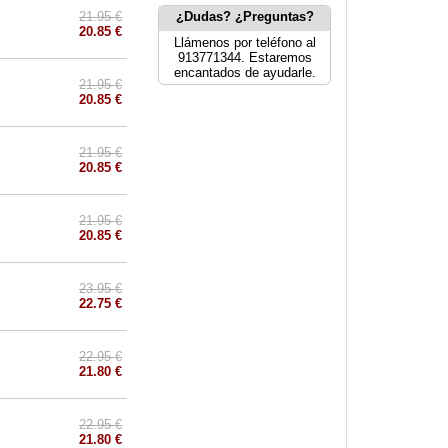
21.95 €
¿Dudas? ¿Preguntas?
20.85 €
Llámenos por teléfono al
913771344. Estaremos
encantados de ayudarle.
21.95 €
20.85 €
21.95 €
20.85 €
21.95 €
20.85 €
23.95 €
22.75 €
22.95 €
21.80 €
22.95 €
21.80 €