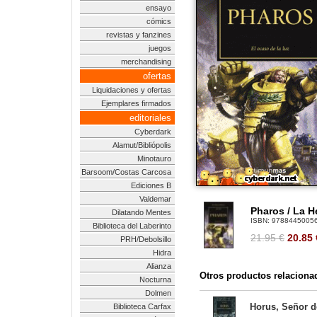
ensayo
cómics
revistas y fanzines
juegos
merchandising
ofertas
Liquidaciones y ofertas
Ejemplares firmados
editoriales
Cyberdark
Alamut/Bibliópolis
Minotauro
Barsoom/Costas Carcosa
Ediciones B
Valdemar
Pharos / La H
Dilatando Mentes
ISBN:
9788445005
Biblioteca del Laberinto
21.95 €
20.85
PRH/Debolsillo
Hidra
Alianza
Otros productos relaciona
Nocturna
Dolmen
Horus, Señor de
Biblioteca Carfax