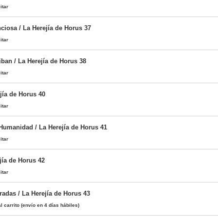
itar
ciosa / La Herejía de Horus 37
itar
ban / La Herejía de Horus 38
itar
jía de Horus 40
itar
 Humanidad / La Herejía de Horus 41
itar
jía de Horus 42
itar
adas / La Herejía de Horus 43
l carrito
(envío en 4 días hábiles)