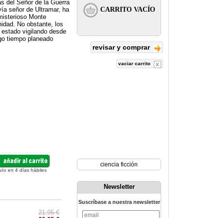
as del Señor de la Guerra
vía señor de Ultramar, ha
misterioso Monte
nidad. No obstante, los
 estado vigilando desde
rgo tiempo planeado
revisar y comprar
vaciar carrito
ciencia ficción
vío en 4 días hábiles
Newsletter
Suscríbase a nuestra newsletter
21.95 €