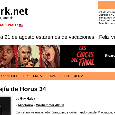
5% de descu
Entrega en 2
n, fantasía,
Sin gastos de
Pago por tran
t
También reco
RNACIONALES
 a 21 de agosto estaremos de vacaciones. ¡Feliz v
OPINIONES
T 15
T MES
T 2026
T HIST
MEDIA
ejía de Horus 34
de
Guy Haley
>
Minotauro
>
Warhammer 40000
Con el noble emperador Sanguinius gobernando desde Macragge,