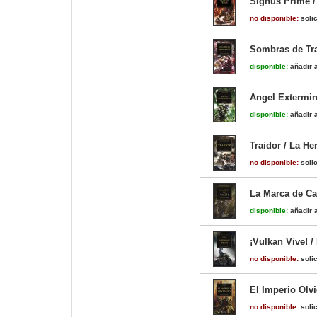
Signus Prime /
no disponible:
solic
Sombras de Tra
disponible:
añadir a
Angel Extermin
disponible:
añadir a
Traidor / La He
no disponible:
solic
La Marca de Cal
disponible:
añadir a
¡Vulkan Vive! /
no disponible:
solic
El Imperio Olvi
no disponible:
solic