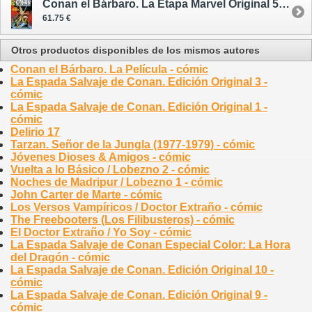
Conan el Bárbaro. La Etapa Marvel Original 5 - cómic
61.75 €
Otros productos disponibles de los mismos autores
Conan el Bárbaro. La Película - cómic
La Espada Salvaje de Conan. Edición Original 3 -
cómic
La Espada Salvaje de Conan. Edición Original 1 -
cómic
Delirio 17
Tarzan. Señor de la Jungla (1977-1979) - cómic
Jóvenes Dioses & Amigos - cómic
Vuelta a lo Básico / Lobezno 2 - cómic
Noches de Madripur / Lobezno 1 - cómic
John Carter de Marte - cómic
Los Versos Vampíricos / Doctor Extraño - cómic
The Freebooters (Los Filibusteros) - cómic
El Doctor Extraño / Yo Soy - cómic
La Espada Salvaje de Conan Especial Color: La Hora
del Dragón - cómic
La Espada Salvaje de Conan. Edición Original 10 -
cómic
La Espada Salvaje de Conan. Edición Original 9 -
cómic