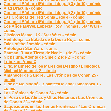
Conan el Bárbaro (Edición Integral) 3 (de 10) - cómic
Vlad Drácula - cómic
Conan el Bárbaro (Edición Integral) 2 (de 10) - cómic
Las Crónicas de Red Sonja 1 (de 4) - cómic
Conan el Bárbaro (Edición Integral) 1 (de 10) - cómic
Los Años Marvel. Especial Roy Thomas / Star Wars -
cómic
Clásicos Marvel UK / Star Wars - cómic
Red Sonja. La Balada de la Diosa Roja - cómic
Tales of the Zombie - cómic
Antología / Star Wars - cómic
Batman. Ruta a Tierra de Nadie 1 (de 2) - cómic
Nick Furia. Agente de Shield 2 (de 2) - cómic
Lobezno: Arma-X
Elric. Marinero de los Mares del Destino / Biblioteca
Michael Moorcock 2 - cómic
Amanecer de Sangre / Las Crónicas de Conan 25 -
cómic
Elric de Melniboné / Biblioteca Michael Moorcock 1 -
cómic
Las Crónicas de Conan 24 - cómic
El Pozo de las Almas y Otras Historias / Las Crónicas
de Conan 23 - cómic
Saqueadores en las Tierras Fronterizas / Las Crónicas
de Conan 22 - cómic