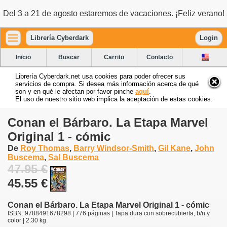
Del 3 a 21 de agosto estaremos de vacaciones. ¡Feliz verano!
Librería Cyberdark
Login
Inicio
Buscar
Carrito
Contacto
Librería Cyberdark.net usa cookies para poder ofrecer sus
servicios de compra. Si desea más información acerca de qué
son y en qué le afectan por favor pinche
aquí
.
El uso de nuestro sitio web implica la aceptación de estas cookies.
Conan el Bárbaro. La Etapa Marvel
Original 1 - cómic
De
Roy Thomas
,
Barry Windsor-Smith
,
Gil Kane
,
John
Buscema
,
Sal Buscema
47.95 €
45.55 €
Conan el Bárbaro. La Etapa Marvel Original 1 - cómic
ISBN: 9788491678298 | 776 páginas | Tapa dura con sobrecubierta, b/n y
color | 2.30 kg