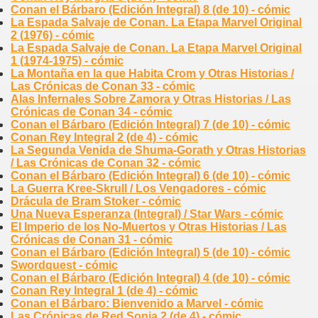
Conan el Bárbaro (Edición Integral) 8 (de 10) - cómic
La Espada Salvaje de Conan. La Etapa Marvel Original
2 (1976) - cómic
La Espada Salvaje de Conan. La Etapa Marvel Original
1 (1974-1975) - cómic
La Montaña en la que Habita Crom y Otras Historias /
Las Crónicas de Conan 33 - cómic
Alas Infernales Sobre Zamora y Otras Historias / Las
Crónicas de Conan 34 - cómic
Conan el Bárbaro (Edición Integral) 7 (de 10) - cómic
Conan Rey Integral 2 (de 4) - cómic
La Segunda Venida de Shuma-Gorath y Otras Historias
/ Las Crónicas de Conan 32 - cómic
Conan el Bárbaro (Edición Integral) 6 (de 10) - cómic
La Guerra Kree-Skrull / Los Vengadores - cómic
Drácula de Bram Stoker - cómic
Una Nueva Esperanza (Integral) / Star Wars - cómic
El Imperio de los No-Muertos y Otras Historias / Las
Crónicas de Conan 31 - cómic
Conan el Bárbaro (Edición Integral) 5 (de 10) - cómic
Swordquest - cómic
Conan el Bárbaro (Edición Integral) 4 (de 10) - cómic
Conan Rey Integral 1 (de 4) - cómic
Conan el Bárbaro: Bienvenido a Marvel - cómic
Las Crónicas de Red Sonja 2 (de 4) - cómic