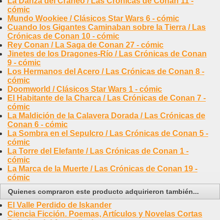
La Danza del Cráneo / Las Crónicas de Conan 11 -
cómic
Mundo Wookiee / Clásicos Star Wars 6 - cómic
Cuando los Gigantes Caminaban sobre la Tierra / Las
Crónicas de Conan 10 - cómic
Rey Conan / La Saga de Conan 27 - cómic
Jinetes de los Dragones-Río / Las Crónicas de Conan
9 - cómic
Los Hermanos del Acero / Las Crónicas de Conan 8 -
cómic
Doomworld / Clásicos Star Wars 1 - cómic
El Habitante de la Charca / Las Crónicas de Conan 7 -
cómic
La Maldición de la Calavera Dorada / Las Crónicas de
Conan 6 - cómic
La Sombra en el Sepulcro / Las Crónicas de Conan 5 -
cómic
La Torre del Elefante / Las Crónicas de Conan 1 -
cómic
La Marca de la Muerte / Las Crónicas de Conan 19 -
cómic
Quienes compraron este producto adquirieron también...
El Valle Perdido de Iskander
Ciencia Ficción. Poemas, Artículos y Novelas Cortas