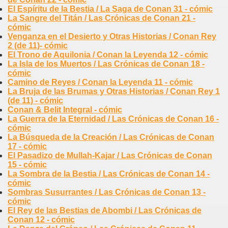
El Espíritu de la Bestia / La Saga de Conan 31 - cómic
La Sangre del Titán / Las Crónicas de Conan 21 -
cómic
Venganza en el Desierto y Otras Historias / Conan Rey
2 (de 11)- cómic
El Trono de Aquilonia / Conan la Leyenda 12 - cómic
La Isla de los Muertos / Las Crónicas de Conan 18 -
cómic
Camino de Reyes / Conan la Leyenda 11 - cómic
La Bruja de las Brumas y Otras Historias / Conan Rey 1
(de 11) - cómic
Conan & Belit Integral - cómic
La Guerra de la Eternidad / Las Crónicas de Conan 16 -
cómic
La Búsqueda de la Creación / Las Crónicas de Conan
17 - cómic
El Pasadizo de Mullah-Kajar / Las Crónicas de Conan
15 - cómic
La Sombra de la Bestia / Las Crónicas de Conan 14 -
cómic
Sombras Susurrantes / Las Crónicas de Conan 13 -
cómic
El Rey de las Bestias de Abombi / Las Crónicas de
Conan 12 - cómic