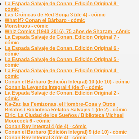
La Espada Salvaje de Conan. Edición Original 8 -
cómic
Las Crónicas de Red Sonja 3 (de 4) - cómic
What If? Conan el Bárbaro - cómic
Monstruos - cómic
Whiz Comics (1940-2016). 75 años de Shazam - cómic
La Espada Salvaje de Conan. Edición Original 7 -
cómic
La Espada Salvaje de Conan. Edición Original 6 -
cómic
La Espada Salvaje de Conan. Edición Original 5 -
cómic
La Espada Salvaje de Conan. Edición Original 4 -
cómic
Conan el Bárbaro (Edición Integral) 10 (de 10) - cómic
Conan la Leyenda Integral 4 (de 4) - cómic
La Espada Salvaje de Conan. Edición Original 2 -
cómic
Ka-Zar, las Femizonas, el Hombre-Cosa y Otros
Relatos / Biblioteca Relatos Salvajes 1 (de 2) - cómic
Elric. La Ciudad de los Sueños / Biblioteca Michael
Moorcock 6 - cómic
Conan Rey Integral 4 (de 4) - cómic
Conan el Bárbaro (Edición Integral) 9 (de 10) - cómic
Conan Rey Integral 3 (de 4) - cómic