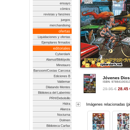
ensayo
cómics
revistas y fanzines
juegos
merchandising
ofertas
Liquidaciones y ofertas
Ejemplares firmados
editoriales
Cyberdark
Alamut/Bibliópolis
Minotauro
Barsoom/Costas Carcosa
Ediciones B
Jóvenes Dios
Valdemar
ISBN:
9788410031
Dilatando Mentes
29.95 €
28.45
Biblioteca del Laberinto
PRH/Debolsillo
Hidra
Imágenes relacionadas (pi
Alianza
Nocturna
Dolmen
Biblioteca Carfax