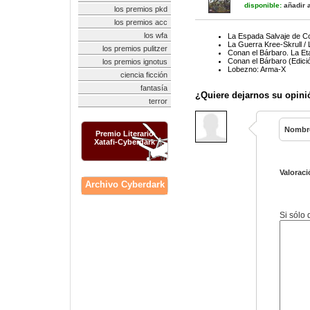
disponible:
añadir a
los premios pkd
los premios acc
los wfa
La Espada Salvaje de Co
La Guerra Kree-Skrull /
los premios pulitzer
Conan el Bárbaro. La Et
Conan el Bárbaro (Edició
los premios ignotus
Lobezno: Arma-X
ciencia ficción
fantasía
¿Quiere dejarnos su opini
terror
Nombr
Premio Literario
Xatafi-Cyberdark
Valoraci
Archivo Cyberdark
Si sólo