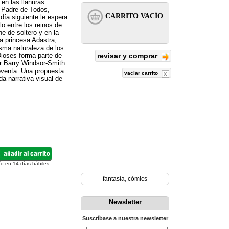
en las llanuras
el Padre de Todos,
día siguiente le espera
o entre los reinos de
 de soltero y en la
a princesa Adastra,
isma naturaleza de los
ioses forma parte de
revisar y comprar
or Barry Windsor-Smith
oventa. Una propuesta
vaciar carrito
da narrativa visual de
ío en 14 días hábiles
fantasía
,
cómics
Newsletter
Suscríbase a nuestra newsletter