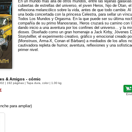
En un mundo más allá de otros mundos, entre las lejanas galaxias 
cubiertas de estrellas del universo, el joven Heros, hijo de Otan, 
reflexiona melancólico sobre la vida, antes de que todo cambie. Al 
una boda concertada con la princesa Celestra, para sellar un víncul
Todos Los Mundos y Orgasma. En la que puede ser su última noche
compañía de su primo Manosraras, Heros cruzará su camino con l
dando inicio a una aventura por los confines del universo... y la m
dioses. Diseñado como un gran homenaje a Jack Kirby, Jóvenes D
Storytelller, el experimento creativo, gráfico y emocional creado p
(Monstruos, Arma-X, Conan el Bárbaro) a mediados de los años n
cautivadora repleta de humor, aventura, reflexiones y una sofistica
primer nivel.
es & Amigos - cómic
302
| 192 páginas | Tapa dura, color | 1.00 kg
€
Env
nche para ampliar)