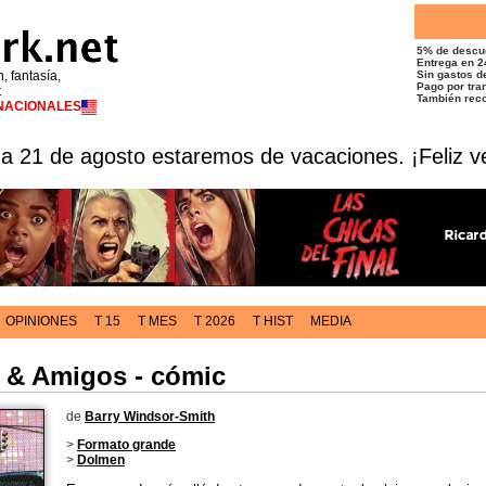
5% de descu
Entrega en 2
n, fantasía,
Sin gastos de
Pago por tran
t
También reco
RNACIONALES
 a 21 de agosto estaremos de vacaciones. ¡Feliz v
OPINIONES
T 15
T MES
T 2026
T HIST
MEDIA
 & Amigos - cómic
de
Barry Windsor-Smith
>
Formato grande
>
Dolmen