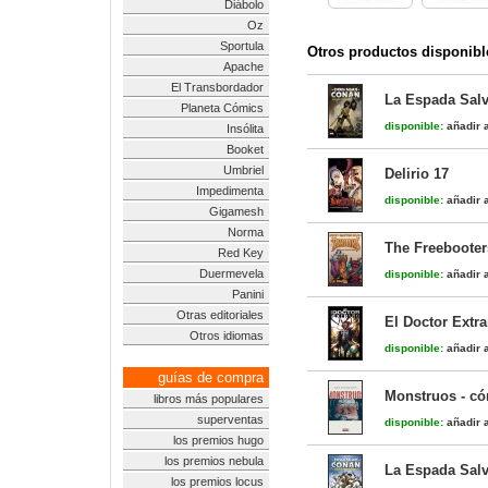
Diábolo
Oz
Sportula
Otros productos disponibl
Apache
El Transbordador
La Espada Salv
Planeta Cómics
disponible:
añadir a
Insólita
Booket
Umbriel
Delirio 17
Impedimenta
disponible:
añadir a
Gigamesh
Norma
The Freebooters
Red Key
Duermevela
disponible:
añadir a
Panini
Otras editoriales
El Doctor Extr
Otros idiomas
disponible:
añadir a
guías de compra
Monstruos - c
libros más populares
superventas
disponible:
añadir a
los premios hugo
los premios nebula
La Espada Salv
los premios locus