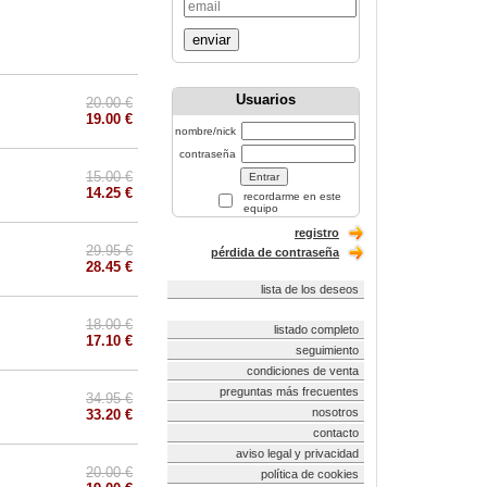
enviar
Usuarios
20.00 €
19.00 €
nombre/nick
contraseña
15.00 €
14.25 €
recordarme en este
equipo
registro
29.95 €
pérdida de contraseña
28.45 €
lista de los deseos
18.00 €
listado completo
17.10 €
seguimiento
condiciones de venta
preguntas más frecuentes
34.95 €
nosotros
33.20 €
contacto
aviso legal y privacidad
20.00 €
política de cookies