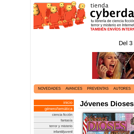
tu librería de ciencia ficció
terror y misterio en Interne
TAMBIÉN ENVÍOS INTE
Del 3
NOVEDADES
AVANCES
PREVENTAS
AUTORES
Jóvenes Dioses
inicio
género/temática
ciencia ficción
fantasía
terror y misterio
infantil/juvenil