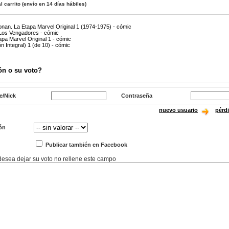
l carrito
(envío en 14 días hábiles)
nan. La Etapa Marvel Original 1 (1974-1975) - cómic
 Los Vengadores - cómic
apa Marvel Original 1 - cómic
n Integral) 1 (de 10) - cómic
ón o su voto?
e/Nick
Contraseña
nuevo usuario
pérd
ón
Publicar también en Facebook
 desea dejar su voto no rellene este campo