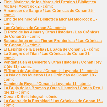
Elric. Marinero de los Mares del Destino / Biblioteca
Michael Moorcock 2 - cómic
Amanecer de Sangre / Las Crónicas de Conan 25 -
cómic
Elric de Melniboné / Biblioteca Michael Moorcock 1 -
cómic
Las Crónicas de Conan 24 - cómic
El Pozo de las Almas y Otras Historias / Las Crónicas
de Conan 23 - cómic
Saqueadores en las Tierras Fronterizas / Las Crónicas
de Conan 22 - cómic
El Espíritu de la Bestia / La Saga de Conan 31 - cómic
La Sangre del Titán / Las Crónicas de Conan 21 -
cómic
Venganza en el Desierto y Otras Historias / Conan Rey
2 (de 11)- cómic
El Trono de Aquilonia / Conan la Leyenda 12 - cómic
La Isla de los Muertos / Las Crónicas de Conan 18 -
cómic
Camino de Reyes / Conan la Leyenda 11 - cómic
La Bruja de las Brumas y Otras Historias / Conan Rey 1
(de 11) - cómic
Conan & Belit Integral - cómic
La Guerra de la Eternidad / Las Crónicas de Conan 16 -
cómic