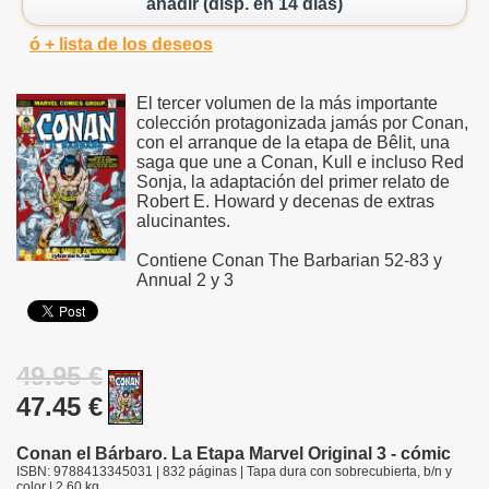
añadir (disp. en 14 días)
ó + lista de los deseos
El tercer volumen de la más importante
colección protagonizada jamás por Conan,
con el arranque de la etapa de Bêlit, una
saga que une a Conan, Kull e incluso Red
Sonja, la adaptación del primer relato de
Robert E. Howard y decenas de extras
alucinantes.
Contiene Conan The Barbarian 52-83 y
Annual 2 y 3
49.95 €
47.45 €
Conan el Bárbaro. La Etapa Marvel Original 3 - cómic
ISBN: 9788413345031 | 832 páginas | Tapa dura con sobrecubierta, b/n y
color | 2.60 kg