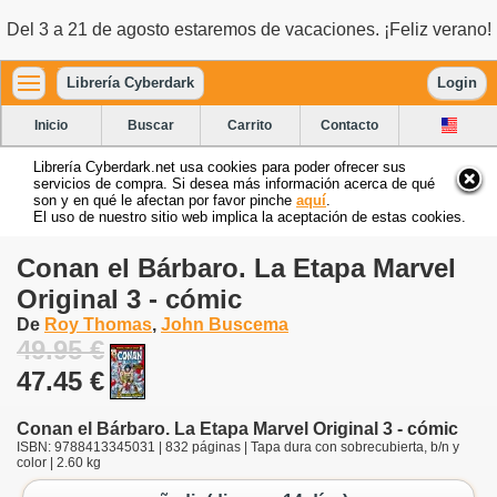
Del 3 a 21 de agosto estaremos de vacaciones. ¡Feliz verano!
Librería Cyberdark
Login
Inicio
Buscar
Carrito
Contacto
Librería Cyberdark.net usa cookies para poder ofrecer sus
servicios de compra. Si desea más información acerca de qué
son y en qué le afectan por favor pinche
aquí
.
El uso de nuestro sitio web implica la aceptación de estas cookies.
Conan el Bárbaro. La Etapa Marvel
Original 3 - cómic
De
Roy Thomas
,
John Buscema
49.95 €
47.45 €
Conan el Bárbaro. La Etapa Marvel Original 3 - cómic
ISBN: 9788413345031 | 832 páginas | Tapa dura con sobrecubierta, b/n y
color | 2.60 kg