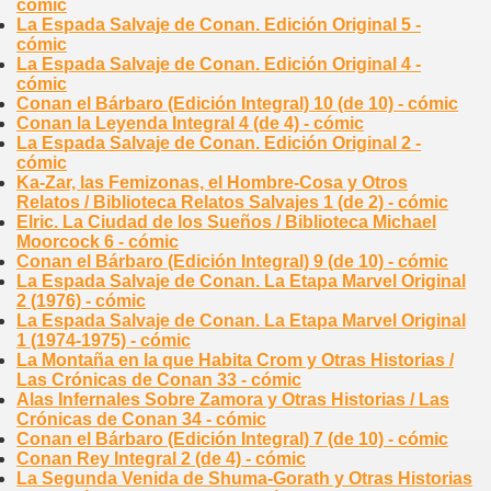
cómic
La Espada Salvaje de Conan. Edición Original 5 -
cómic
La Espada Salvaje de Conan. Edición Original 4 -
cómic
Conan el Bárbaro (Edición Integral) 10 (de 10) - cómic
Conan la Leyenda Integral 4 (de 4) - cómic
La Espada Salvaje de Conan. Edición Original 2 -
cómic
Ka-Zar, las Femizonas, el Hombre-Cosa y Otros
Relatos / Biblioteca Relatos Salvajes 1 (de 2) - cómic
Elric. La Ciudad de los Sueños / Biblioteca Michael
Moorcock 6 - cómic
Conan el Bárbaro (Edición Integral) 9 (de 10) - cómic
La Espada Salvaje de Conan. La Etapa Marvel Original
2 (1976) - cómic
La Espada Salvaje de Conan. La Etapa Marvel Original
1 (1974-1975) - cómic
La Montaña en la que Habita Crom y Otras Historias /
Las Crónicas de Conan 33 - cómic
Alas Infernales Sobre Zamora y Otras Historias / Las
Crónicas de Conan 34 - cómic
Conan el Bárbaro (Edición Integral) 7 (de 10) - cómic
Conan Rey Integral 2 (de 4) - cómic
La Segunda Venida de Shuma-Gorath y Otras Historias