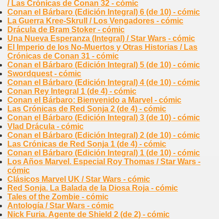
/ Las Crónicas de Conan 32 - cómic
Conan el Bárbaro (Edición Integral) 6 (de 10) - cómic
La Guerra Kree-Skrull / Los Vengadores - cómic
Drácula de Bram Stoker - cómic
Una Nueva Esperanza (Integral) / Star Wars - cómic
El Imperio de los No-Muertos y Otras Historias / Las
Crónicas de Conan 31 - cómic
Conan el Bárbaro (Edición Integral) 5 (de 10) - cómic
Swordquest - cómic
Conan el Bárbaro (Edición Integral) 4 (de 10) - cómic
Conan Rey Integral 1 (de 4) - cómic
Conan el Bárbaro: Bienvenido a Marvel - cómic
Las Crónicas de Red Sonja 2 (de 4) - cómic
Conan el Bárbaro (Edición Integral) 3 (de 10) - cómic
Vlad Drácula - cómic
Conan el Bárbaro (Edición Integral) 2 (de 10) - cómic
Las Crónicas de Red Sonja 1 (de 4) - cómic
Conan el Bárbaro (Edición Integral) 1 (de 10) - cómic
Los Años Marvel. Especial Roy Thomas / Star Wars -
cómic
Clásicos Marvel UK / Star Wars - cómic
Red Sonja. La Balada de la Diosa Roja - cómic
Tales of the Zombie - cómic
Antología / Star Wars - cómic
Nick Furia. Agente de Shield 2 (de 2) - cómic