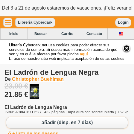
Del 3 a 21 de agosto estaremos de vacaciones. ¡Feliz verano!
Librería Cyberdark
Login
Inicio
Buscar
Carrito
Contacto
Librería Cyberdark.net usa cookies para poder ofrecer sus
servicios de compra. Si desea más información acerca de qué
son y en qué le afectan por favor pinche
aquí
.
El uso de nuestro sitio web implica la aceptación de estas cookies.
El Ladrón de Lengua Negra
De
Christopher Buehlman
23.00 €
21.85 €
El Ladrón de Lengua Negra
ISBN: 9788418711527 | 432 páginas | Tapa dura con sobrecubierta | 0.67 kg
añadir (disp. en 7 días)
ó + lista de los deseos