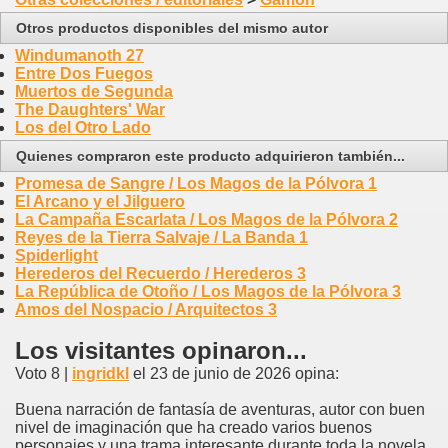
Otros productos disponibles del mismo autor
Windumanoth 27
Entre Dos Fuegos
Muertos de Segunda
The Daughters' War
Los del Otro Lado
Quienes compraron este producto adquirieron también...
Promesa de Sangre / Los Magos de la Pólvora 1
El Arcano y el Jilguero
La Campaña Escarlata / Los Magos de la Pólvora 2
Reyes de la Tierra Salvaje / La Banda 1
Spiderlight
Herederos del Recuerdo / Herederos 3
La República de Otoño / Los Magos de la Pólvora 3
Amos del Nospacio / Arquitectos 3
Los visitantes opinaron...
Voto 8 |
ingridkl
el 23 de junio de 2026 opina:
Buena narración de fantasía de aventuras, autor con buen
nivel de imaginación que ha creado varios buenos
personajes y una trama interesante durante toda la novela.