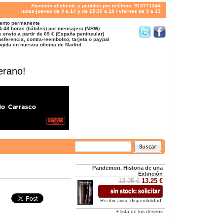
Atención al cliente y pedidos por teléfono: 913771344
lunes-jueves de 9 a 14 y de 15:30 a 18 / viernes de 9 a 13
ento permanente
4-48 horas (hábiles) por mensajero (MRW)
 envío a partir de 69 € (España peninsular)
sferencia, contra-reembolso, tarjeta o paypal
gida en nuestra oficina de Madrid
erano!
Pandemon. Historia de una
Extinción
13.95 €
13.25 €
Recibir aviso disponibilidad
+ lista de los deseos