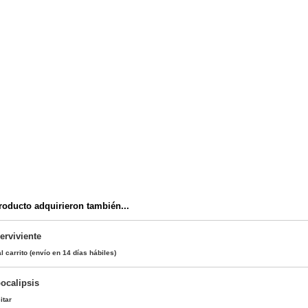
oducto adquirieron también...
erviviente
l carrito
(envío en 14 días hábiles)
ocalipsis
itar