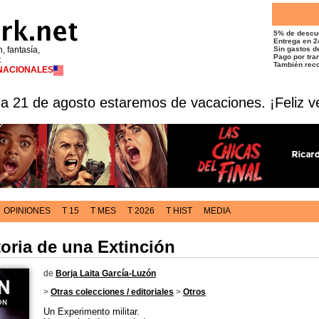
5% de descu
Entrega en 2
n, fantasía,
Sin gastos de
Pago por tran
t
También reco
RNACIONALES
 a 21 de agosto estaremos de vacaciones. ¡Feliz v
OPINIONES
T 15
T MES
T 2026
T HIST
MEDIA
oria de una Extinción
de
Borja Laita García-Luzón
>
Otras colecciones / editoriales
>
Otros
Un Experimento militar.