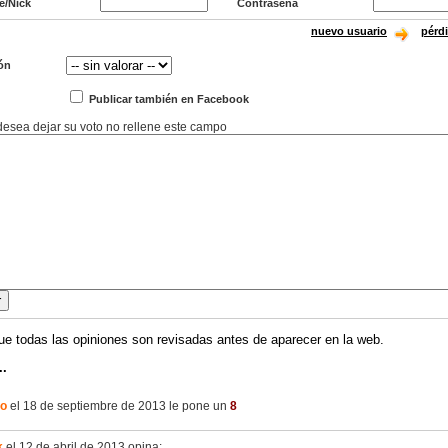
e/Nick
Contraseña
nuevo usuario
pérd
ón
Publicar también en Facebook
 desea dejar su voto no rellene este campo
ue todas las opiniones son revisadas antes de aparecer en la web.
..
co
el 18 de septiembre de 2013 le pone un
8
k
el 12 de abril de 2013 opina: