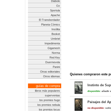
Diábolo
Oz
Sportula
Apache
El Transbordador
Planeta Cómics
Insólita
Booket
Umbriel
Impedimenta
Gigamesh
Norma
Red Key
Duermevela
Panini
Otras editoriales
Quienes compraron este pr
Otros idiomas
Instinto de Sup
guías de compra
libros más populares
disponible:
añadir a
superventas
los premios hugo
Paisajes del Ap
los premios nebula
no disponible:
solic
los premios locus