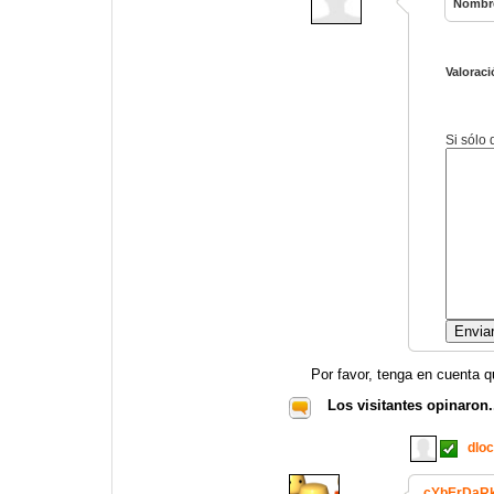
Nombr
Valoraci
Si sólo
Por favor, tenga en cuenta q
Los visitantes opinaron.
dlo
cYbErDaR