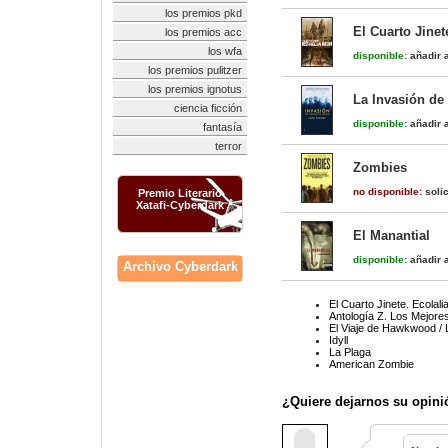
los premios pkd
El Cuarto Jinet
los premios acc
los wfa
disponible:
añadir a
los premios pulitzer
los premios ignotus
La Invasión de
ciencia ficción
disponible:
añadir a
fantasía
terror
Zombies
no disponible:
solic
Premio Literario
Xatafi-Cyberdark
El Manantial
disponible:
añadir a
Archivo Cyberdark
El Cuarto Jinete. Ecolali
Antología Z. Los Mejore
El Viaje de Hawkwood /
Idyll
La Plaga
American Zombie
¿Quiere dejarnos su opini