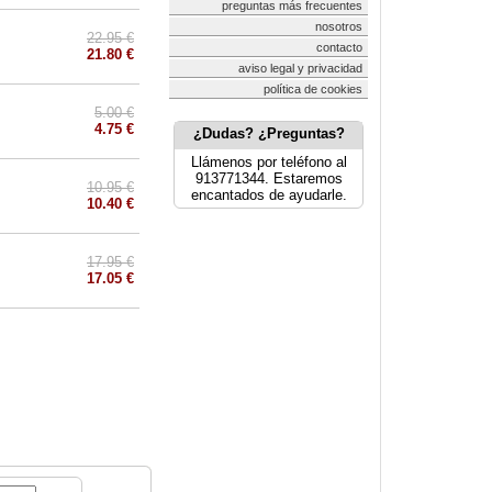
preguntas más frecuentes
nosotros
22.95 €
contacto
21.80 €
aviso legal y privacidad
política de cookies
5.00 €
4.75 €
¿Dudas? ¿Preguntas?
Llámenos por teléfono al
913771344. Estaremos
10.95 €
encantados de ayudarle.
10.40 €
17.95 €
17.05 €