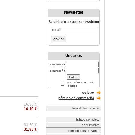
Newsletter
Suscríbase a nuestra newsletter
enviar
Usuarios
nombre/nick
contraseña
recordarme en este
equipo
registro
pérdida de contraseña
16.95 €
lista de los deseos
16.10 €
listado completo
33.50 €
seguimiento
31.83 €
condiciones de venta