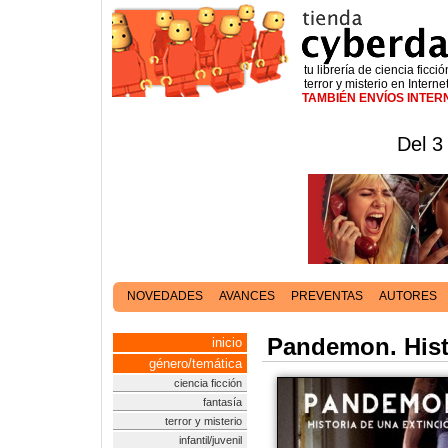
tu librería de ciencia ficció
terror y misterio en Interne
TAMBIÉN ENVÍOS INTE
Del 3
NOVEDADES
AVANCES
PREVENTAS
AUTORES
Pandemon. Hist
inicio
género/temática
ciencia ficción
fantasía
terror y misterio
infantil/juvenil