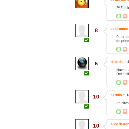
2ª Edici
acidromeo
8
Para ser
de princ
dabatis
el 
6
Novela c
Del esti
skrulin
el 1
10
Adictiv
superfuke
10