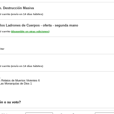
e. Destrucción Masiva
l carrito
(envío en 14 días hábiles)
 los Ladrones de Cuerpos - oferta - segunda mano
l carrito
(
disponible en otras ediciones
)
itar
l carrito
(envío en 14 días hábiles)
a
s Relatos de Muertos Vivientes 6
 Las Monarquías de Dios 1
ón o su voto?