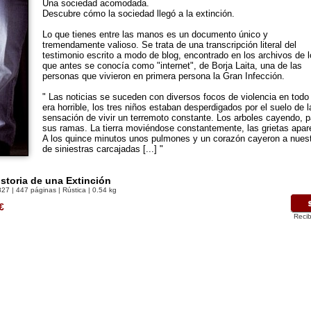
Una sociedad acomodada.
Descubre cómo la sociedad llegó a la extinción.
Lo que tienes entre las manos es un documento único y
tremendamente valioso. Se trata de una transcripción literal del
testimonio escrito a modo de blog, encontrado en los archivos de l
que antes se conocía como "internet", de Borja Laita, una de las
personas que vivieron en primera persona la Gran Infección.
" Las noticias se suceden con diversos focos de violencia en todo
era horrible, los tres niños estaban desperdigados por el suelo de la
sensación de vivir un terremoto constante. Los arboles cayendo, p
sus ramas. La tierra moviéndose constantemente, las grietas aparec
A los quince minutos unos pulmones y un corazón cayeron a nues
de siniestras carcajadas [...] "
storia de una Extinción
827
| 447 páginas | Rústica | 0.54 kg
€
Recib