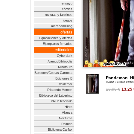
ensayo
cómics
revistas y fanzines
juegos
merchandising
ofertas
Liquidaciones y ofertas
Ejemplares firmados
editoriales
Cyberdark
Alamut/Bibliópolis
Minotauro
Barsoom/Costas Carcosa
Pandemon. Hi
Ediciones B
ISBN:
9788461590
Valdemar
13.95 €
13.25
Dilatando Mentes
Biblioteca del Laberinto
PRH/Debolsillo
Hidra
Alianza
Nocturna
Dolmen
Biblioteca Carfax