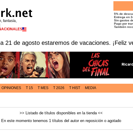
5% de descu
Entrega en 2
n, fantasía,
Sin gastos de
Pago por tran
t
También reco
RNACIONALES
 a 21 de agosto estaremos de vacaciones. ¡Feliz v
OPINIONES
T 15
T MES
T 2026
T HIST
MEDIA
>> Listado de títulos disponibles en la tienda <<
En este momento tenemos 1 títulos del autor en reposición o agotado