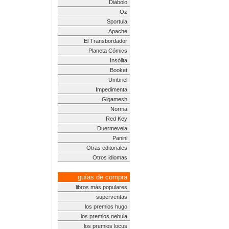
Diábolo
Oz
Sportula
Apache
El Transbordador
Planeta Cómics
Insólita
Booket
Umbriel
Impedimenta
Gigamesh
Norma
Red Key
Duermevela
Panini
Otras editoriales
Otros idiomas
guías de compra
libros más populares
superventas
los premios hugo
los premios nebula
los premios locus