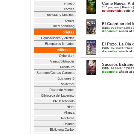
Carne Nueva. Ant
ensayo
240 páginas | Rústica |
cómics
no disponible:
solicit
revistas y fanzines
juegos
El Guardian del M
merchandising
ISBN: 9788494525862 |
disponible:
añadir al c
ofertas
Liquidaciones y ofertas
El Pozo. La Ola 
Ejemplares firmados
ISBN: 9788494626418 |
editoriales
disponible:
añadir al c
Cyberdark
Alamut/Bibliópolis
Sucesos Extraño
Minotauro
ISBN: 9788494525817 |
disponible:
añadir al c
Barsoom/Costas Carcosa
Ediciones B
Valdemar
Dilatando Mentes
Biblioteca del Laberinto
PRH/Debolsillo
Hidra
Alianza
Nocturna
Dolmen
Biblioteca Carfax