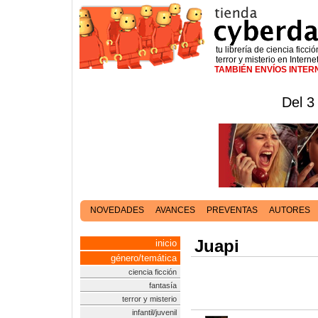
tu librería de ciencia ficció
terror y misterio en Interne
TAMBIÉN ENVÍOS INTE
Del 3
NOVEDADES
AVANCES
PREVENTAS
AUTORES
Juapi
inicio
género/temática
ciencia ficción
fantasía
terror y misterio
infantil/juvenil