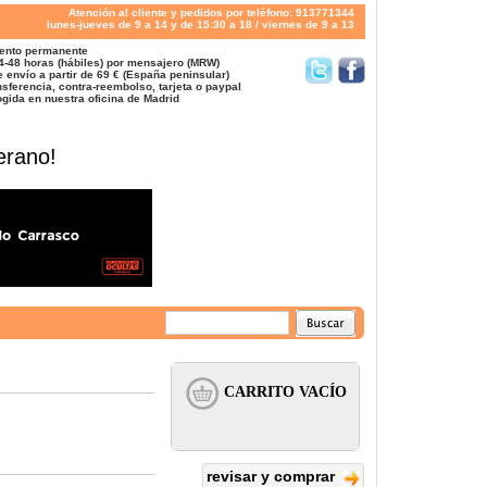
Atención al cliente y pedidos por teléfono: 913771344
lunes-jueves de 9 a 14 y de 15:30 a 18 / viernes de 9 a 13
ento permanente
4-48 horas (hábiles) por mensajero (MRW)
 envío a partir de 69 € (España peninsular)
sferencia, contra-reembolso, tarjeta o paypal
gida en nuestra oficina de Madrid
erano!
revisar y comprar