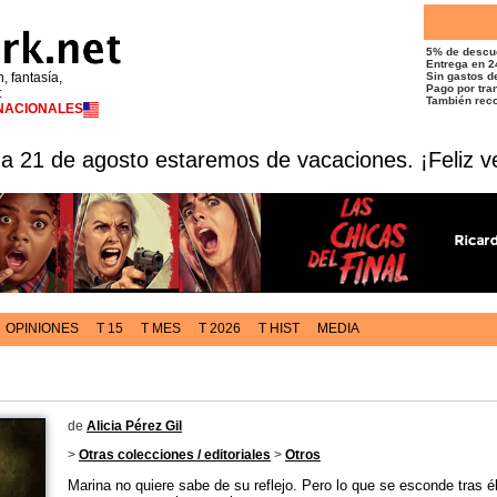
5% de descu
Entrega en 2
n, fantasía,
Sin gastos de
Pago por tran
t
También reco
RNACIONALES
 a 21 de agosto estaremos de vacaciones. ¡Feliz v
OPINIONES
T 15
T MES
T 2026
T HIST
MEDIA
de
Alicia Pérez Gil
>
Otras colecciones / editoriales
>
Otros
Marina no quiere sabe de su reflejo. Pero lo que se esconde tras é