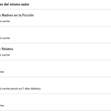
es del mismo autor
s Madres en la Ficción
l carrito
l carrito
z Relatos
l carrito
itar
l carrito
(envío en 7 días hábiles)
itar