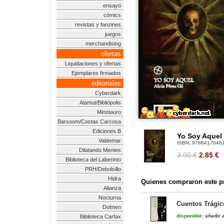
ensayo
cómics
revistas y fanzines
juegos
merchandising
ofertas
Liquidaciones y ofertas
Ejemplares firmados
editoriales
Cyberdark
Alamut/Bibliópolis
Minotauro
Barsoom/Costas Carcosa
Ediciones B
Yo Soy Aquel
Valdemar
ISBN:
9788417646
Dilatando Mentes
3.00 €
2.85
€
Biblioteca del Laberinto
PRH/Debolsillo
Hidra
Quienes compraron este pr
Alianza
Nocturna
Cuentos Trágic
Dolmen
disponible:
añadir a
Biblioteca Carfax