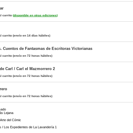
ar
l carrito
(
disponible en otras ediciones
)
l carrito
(envío en 14 días hábiles)
 Cuentos de Fantasmas de Escritoras Victorianas
l carrito
(envío en 72 horas hábiles)
 de Carl / Carl el Mazmorrero 2
l carrito
(envío en 72 horas hábiles)
rero
l carrito
(envío en 72 horas hábiles)
sado
Más Lejana
Arte del Cómic
es / Los Expedientes de La Lavandería 1