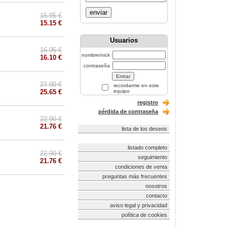
enviar
15.95 €
15.15 €
Usuarios
16.95 €
nombre/nick
16.10 €
contraseña
27.00 €
recordarme en este
25.65 €
equipo
registro
pérdida de contraseña
22.90 €
21.76 €
lista de los deseos
listado completo
22.90 €
seguimiento
21.76 €
condiciones de venta
preguntas más frecuentes
nosotros
contacto
aviso legal y privacidad
política de cookies