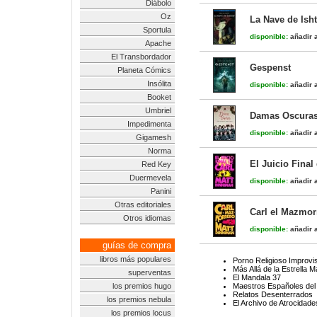
Diábolo
Oz
La Nave de Isht
Sportula
disponible:
añadir a
Apache
El Transbordador
Gespenst
Planeta Cómics
Insólita
disponible:
añadir a
Booket
Umbriel
Damas Oscuras.
Impedimenta
disponible:
añadir a
Gigamesh
Norma
El Juicio Final
Red Key
Duermevela
disponible:
añadir a
Panini
Otras editoriales
Carl el Mazmor
Otros idiomas
disponible:
añadir a
guías de compra
libros más populares
Porno Religioso Improvi
Más Allá de la Estrella 
superventas
El Mandala 37
los premios hugo
Maestros Españoles del 
Relatos Desenterrados
los premios nebula
El Archivo de Atrocidad
los premios locus