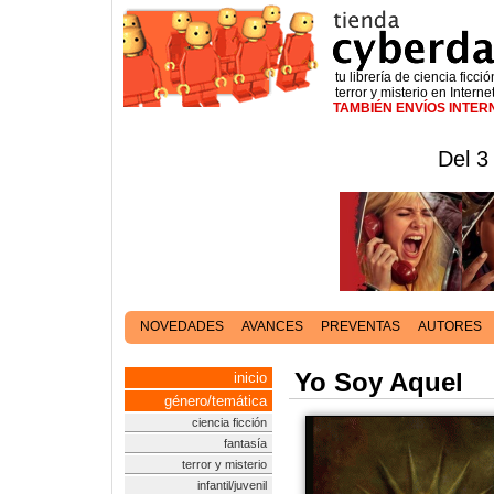
tu librería de ciencia ficció
terror y misterio en Interne
TAMBIÉN ENVÍOS INTE
Del 3
NOVEDADES
AVANCES
PREVENTAS
AUTORES
Yo Soy Aquel
inicio
género/temática
ciencia ficción
fantasía
terror y misterio
infantil/juvenil