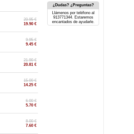
¿Dudas? ¿Preguntas?
Llámenos por teléfono al
913771344. Estaremos
20.95 €
encantados de ayudarle.
19.90 €
9.95 €
9.45 €
21.90 €
20.81 €
15.00 €
14.25 €
6.00 €
5.70 €
8.00 €
7.60 €