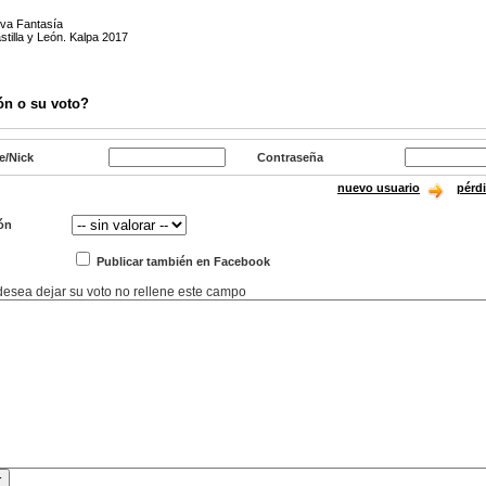
eva Fantasía
tilla y León. Kalpa 2017
ón o su voto?
e/Nick
Contraseña
nuevo usuario
pérd
ón
Publicar también en Facebook
 desea dejar su voto no rellene este campo