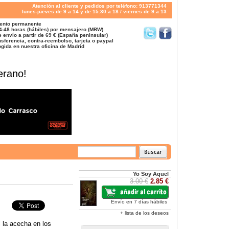
Atención al cliente y pedidos por teléfono: 913771344
lunes-jueves de 9 a 14 y de 15:30 a 18 / viernes de 9 a 13
ento permanente
4-48 horas (hábiles) por mensajero (MRW)
 envío a partir de 69 € (España peninsular)
sferencia, contra-reembolso, tarjeta o paypal
gida en nuestra oficina de Madrid
erano!
Yo Soy Aquel
3.00 €
2.85 €
Envío en 7 días hábiles
+ lista de los deseos
l la acecha en los