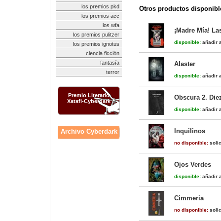
los premios pkd
Otros productos disponibl
los premios acc
los wfa
¡Madre Mía! La
los premios pulitzer
disponible:
añadir a
los premios ignotus
ciencia ficción
fantasía
Alaster
terror
disponible:
añadir a
Premio Literario
Obscura 2. Die
Xatafi-Cyberdark
disponible:
añadir a
Inquilinos
Archivo Cyberdark
no disponible:
solic
Ojos Verdes
disponible:
añadir a
Cimmeria
no disponible:
solic