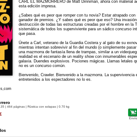
CARL EL MAZMORRERO de Matt Dinniman, ahora con material adi
esta edición impresa.
¿Sabes qué es peor que romper con tu novia? Estar atrapado con 
ganador de premios. ¿Y sabes qué es peor que eso? Una invasión 
destrucción de todas las estructuras creadas por el hombre en la Ti
sistemática de todos los superviviente para un sádico concurso int
que pasa.
Únete a Carl, veterano de la Guardia Costera y al gato de su exnov
mientras intentan sobrevivir al fin del mundo (o simplemente pasar 
una mazmorra de fantasía llena de trampas, similar a un videoju
realidad es el escenario de un reality show con innumerables espe
galaxia. Duendes explosivos. Pociones mágicas. Llamas letales qu
no es un concurso común.
Bienvenido, Crawler. Bienvenido a la mazmorra. La supervivencia 
entretenidos a los espectadores no lo es.
lis,com
rrero
135
| 464 páginas | Rústica con solapas | 0.70 kg
€
Envío
dos