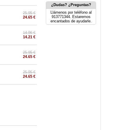
¿Dudas? ¿Preguntas?
Llámenos por teléfono al
25.95 €
913771344. Estaremos
24.65 €
encantados de ayudarle.
14.96 €
14.21 €
25.95 €
24.65 €
25.95 €
24.65 €