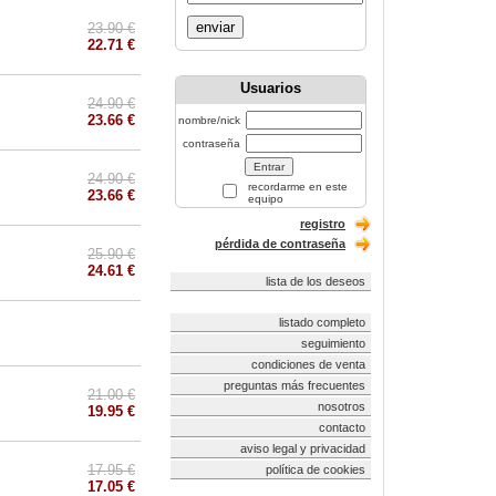
enviar
23.90 €
22.71 €
Usuarios
24.90 €
23.66 €
nombre/nick
contraseña
24.90 €
recordarme en este
23.66 €
equipo
registro
pérdida de contraseña
25.90 €
24.61 €
lista de los deseos
listado completo
seguimiento
condiciones de venta
preguntas más frecuentes
21.00 €
nosotros
19.95 €
contacto
aviso legal y privacidad
17.95 €
política de cookies
17.05 €