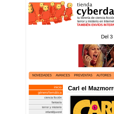
tu librería de ciencia ficció
terror y misterio en Interne
TAMBIÉN ENVÍOS INTE
Del 3
NOVEDADES
AVANCES
PREVENTAS
AUTORES
Carl el Mazmorr
inicio
género/temática
ciencia ficción
fantasía
terror y misterio
infantil/juvenil