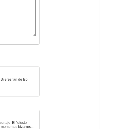
Si eres fan de lso
onaje. El "efecto
s momentos bizarros...