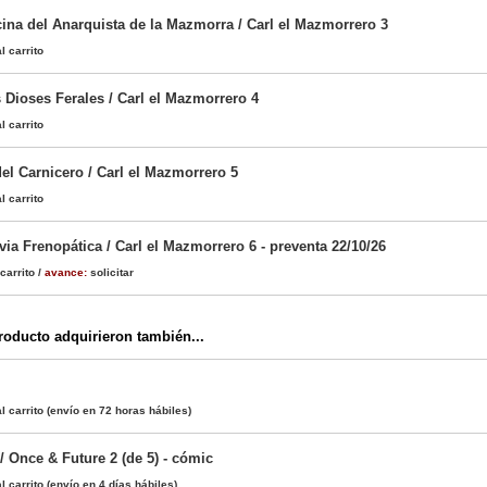
cina del Anarquista de la Mazmorra / Carl el Mazmorrero 3
l carrito
s Dioses Ferales / Carl el Mazmorrero 4
l carrito
el Carnicero / Carl el Mazmorrero 5
l carrito
via Frenopática / Carl el Mazmorrero 6 - preventa 22/10/26
carrito
/
avance:
solicitar
oducto adquirieron también...
l carrito
(envío en 72 horas hábiles)
/ Once & Future 2 (de 5) - cómic
l carrito
(envío en 4 días hábiles)