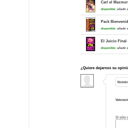
Carl el Mazmorr
disponible:
añadir a
Pack Bienvenid
disponible:
añadir a
El Juicio Final
disponible:
añadir a
¿Quiere dejarnos su opini
Nombr
Valoraci
Si sólo