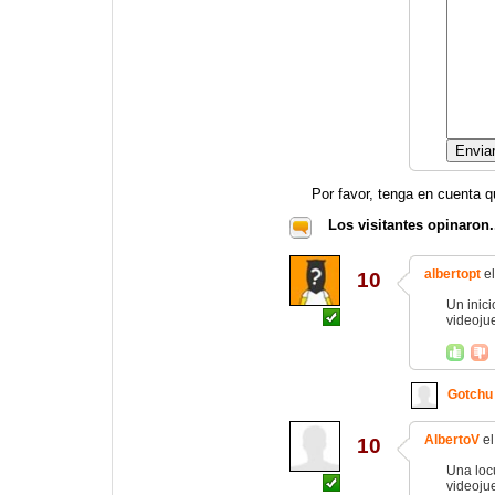
Por favor, tenga en cuenta q
Los visitantes opinaron.
albertopt
el
10
Un inici
videoju
Gotchu
AlbertoV
el
10
Una loc
videojue