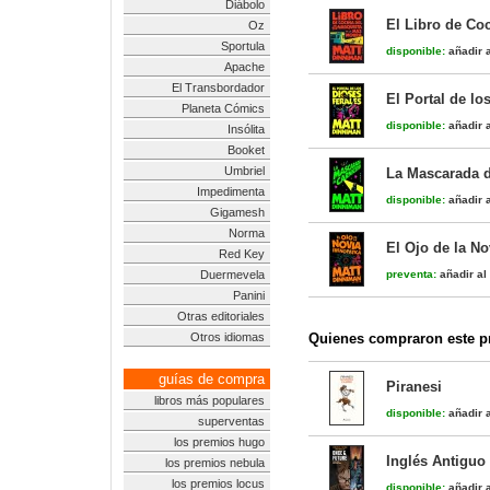
Diábolo
El Libro de Co
Oz
Sportula
disponible:
añadir a
Apache
El Transbordador
El Portal de lo
Planeta Cómics
disponible:
añadir a
Insólita
Booket
Umbriel
La Mascarada d
Impedimenta
disponible:
añadir a
Gigamesh
Norma
El Ojo de la No
Red Key
Duermevela
preventa:
añadir al 
Panini
Otras editoriales
Otros idiomas
Quienes compraron este pr
guías de compra
Piranesi
libros más populares
disponible:
añadir a
superventas
los premios hugo
Inglés Antiguo 
los premios nebula
los premios locus
disponible:
añadir a