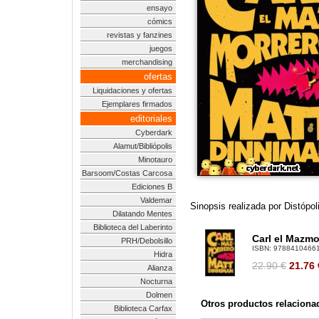
ensayo
cómics
revistas y fanzines
juegos
merchandising
ofertas
Liquidaciones y ofertas
Ejemplares firmados
editoriales
Cyberdark
Alamut/Bibliópolis
Minotauro
Barsoom/Costas Carcosa
Ediciones B
Valdemar
Sinopsis realizada por Distópo
Dilatando Mentes
Biblioteca del Laberinto
Carl el Mazmo
PRH/Debolsillo
ISBN:
9788410466
Hidra
22.90 €
21.76
Alianza
Nocturna
Dolmen
Otros productos relaciona
Biblioteca Carfax