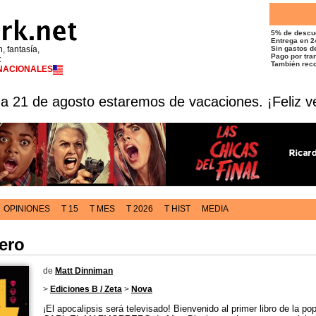
5% de descu
Entrega en 2
n, fantasía,
Sin gastos de
Pago por tran
t
También reco
RNACIONALES
 a 21 de agosto estaremos de vacaciones. ¡Feliz v
OPINIONES
T 15
T MES
T 2026
T HIST
MEDIA
ero
de
Matt Dinniman
>
Ediciones B / Zeta
>
Nova
¡El apocalipsis será televisado! Bienvenido al primer libro de la pop