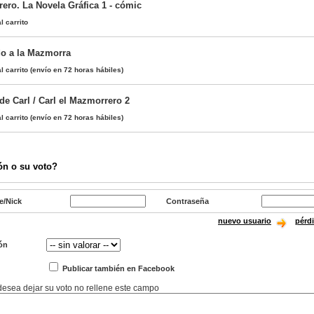
ero. La Novela Gráfica 1 - cómic
l carrito
o a la Mazmorra
l carrito
(envío en 72 horas hábiles)
 de Carl / Carl el Mazmorrero 2
l carrito
(envío en 72 horas hábiles)
ón o su voto?
e/Nick
Contraseña
nuevo usuario
pérd
ón
Publicar también en Facebook
 desea dejar su voto no rellene este campo