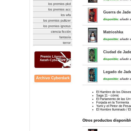
los premios pkd
los premios acc
Guerra de Jade
los wfa
disponible:
añadir a
los premios pulitzer
los premios ignotus
ciencia ficción
Matrioshka
fantasía
disponible:
añadir a
terror
Ciudad de Jade
Premio Literario
disponible:
añadir a
Xatafi-Cyberdark
Legado de Jade
Archivo Cyberdark
disponible:
añadir a
El Hambre de los Diose
Saga 11 - cómic
El Parlamento de las Urr
Forjada en la Tormenta
Yumi y el Pintor de Pesadi
El Hombre Iluminado / El
Otros productos disponibl