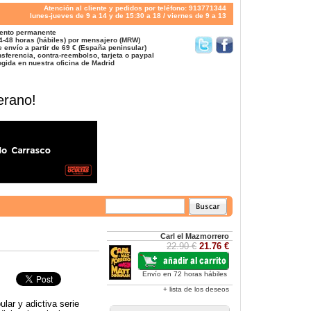
Atención al cliente y pedidos por teléfono: 913771344
lunes-jueves de 9 a 14 y de 15:30 a 18 / viernes de 9 a 13
ento permanente
4-48 horas (hábiles) por mensajero (MRW)
 envío a partir de 69 € (España peninsular)
sferencia, contra-reembolso, tarjeta o paypal
gida en nuestra oficina de Madrid
erano!
Carl el Mazmorrero
22.90 €
21.76 €
Envío en 72 horas hábiles
+ lista de los deseos
ular y adictiva serie