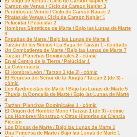
El Mago de Venus / Ciclo de Carson Napier 5
Carson de Venus / Ciclo de Carson Napier 3
Perdidos en Venus / Ciclo de Carson Napier 2
Piratas de Venus / Ciclo de Carson Napier 1
Pelúcidar / Pelúcidar 2
Hombres Sintéticos de Marte / Bajo las Lunas de Marte
9
Espadas de Marte / Bajo las Lunas de Marte 8
Tarzán de los Simios / La Saga de Tarzán 1 - ilustrado
Un Combatiente de Marte / Bajo las Lunas de Marte 7
Tarzan: Planchas Dominicales 2 - cómic
En el Centro de la Tierra / Pelúcidar 1
La Cavernícola
El Hombre León / Tarzan 3 (de 3) - cómic
El Regreso del Señor de la Jungla / Tarzan 2 (de 3) -
cómic
Los Ajedrecistas de Marte / Bajo las Lunas de Marte 5
Thuvia, la Doncella de Marte / Bajo las Lunas de Marte
4
Tarzan: Planchas Dominicales 1 - cómic
El Origen del Hombre Mono / Tarzan 1 (de 3) - cómic
Los Hombres Monstruo y Otras Historias de Ciencia
Ficción
Los Dioses de Marte / Bajo las Lunas de Marte 2
Una Princesa de Marte / Bajo las Lunas de Marte 1