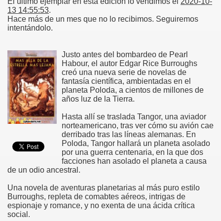
El último ejemplar en esta edición lo vendimos el
2020-10-
13 14:55:53
.
Hace más de un mes que no lo recibimos. Seguiremos
intentándolo.
Justo antes del bombardeo de Pearl
Habour, el autor Edgar Rice Burroughs
creó una nueva serie de novelas de
fantasía científica, ambientadas en el
planeta Poloda, a cientos de millones de
años luz de la Tierra.
Hasta allí se traslada Tangor, una aviador
norteamericano, tras ver cómo su avión cae
derribado tras las líneas alemanas. En
Poloda, Tangor hallará un planeta asolado
por una guerra centenaria, en la que dos
facciones han asolado el planeta a causa
de un odio ancestral.
Una novela de aventuras planetarias al más puro estilo
Burroughs, repleta de comabtes aéreos, intrigas de
espionaje y romance, y no exenta de una ácida crítica
social.