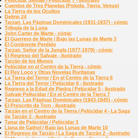
Pelúcidar Salvaje / Pelúcidar 7 - ilustrado
Cuentos de Tres Planetas (Poloda, Tierra, Venus)
La Tierra de los Ocultos
Delirio 24
Tarzan. Las Páginas Dominicales (1931-1937) - cómic
Trilogía de la Luna
John Carter de Marte - cómic
El Guerrero de Marte / Bajo las Lunas de Marte 3
El Continente Perdido
Tarzan. Señor de la Jungla (1977-1979) - cómic
El Regreso del Salvaje - ilustrado
Tarzán de los Monos
Pelúcidar en el Centro de la Tierra - cómic
El Rey Loco y Otras Novelas Ruritanas
La Tierra del Terror / En el Centro de la Tierra 6
La Tierra del Terror / Pelúcidar 6 - ilustrado
Regreso a la Edad de Piedra / Pelúcidar 5 - ilustrado
Salvaje Pellucidar / En el Centro de la Tierra 7
Tarzan. Las Páginas Dominicales (1943-1945) - cómic
El Proscrito de Torn - ilustrado
Tarzán en el Centro de la Tierra / Pelúcidar 4 - La Saga
de Tarzán 3 - ilustrado
Tanar de Pelúcidar / Pelúcidar 3
Llana de Gathol / Bajo las Lunas de Marte 10
El Regreso de Tarzán / La Saga de Tarzán 2 - ilustrado