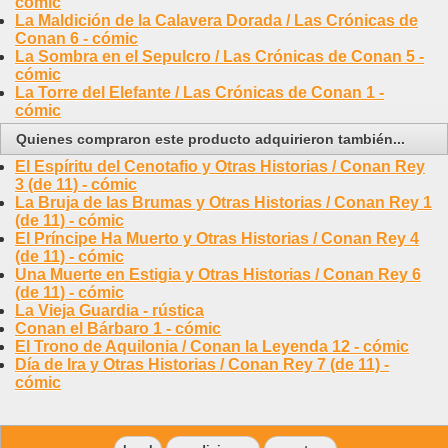
cómic
La Maldición de la Calavera Dorada / Las Crónicas de
Conan 6 - cómic
La Sombra en el Sepulcro / Las Crónicas de Conan 5 -
cómic
La Torre del Elefante / Las Crónicas de Conan 1 -
cómic
Quienes compraron este producto adquirieron también...
El Espíritu del Cenotafio y Otras Historias / Conan Rey
3 (de 11) - cómic
La Bruja de las Brumas y Otras Historias / Conan Rey 1
(de 11) - cómic
El Príncipe Ha Muerto y Otras Historias / Conan Rey 4
(de 11) - cómic
Una Muerte en Estigia y Otras Historias / Conan Rey 6
(de 11) - cómic
La Vieja Guardia - rústica
Conan el Bárbaro 1 - cómic
El Trono de Aquilonia / Conan la Leyenda 12 - cómic
Día de Ira y Otras Historias / Conan Rey 7 (de 11) -
cómic