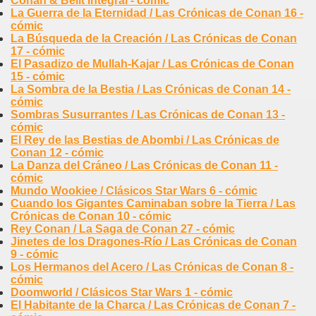
Conan & Belit Integral - cómic
La Guerra de la Eternidad / Las Crónicas de Conan 16 -
cómic
La Búsqueda de la Creación / Las Crónicas de Conan
17 - cómic
El Pasadizo de Mullah-Kajar / Las Crónicas de Conan
15 - cómic
La Sombra de la Bestia / Las Crónicas de Conan 14 -
cómic
Sombras Susurrantes / Las Crónicas de Conan 13 -
cómic
El Rey de las Bestias de Abombi / Las Crónicas de
Conan 12 - cómic
La Danza del Cráneo / Las Crónicas de Conan 11 -
cómic
Mundo Wookiee / Clásicos Star Wars 6 - cómic
Cuando los Gigantes Caminaban sobre la Tierra / Las
Crónicas de Conan 10 - cómic
Rey Conan / La Saga de Conan 27 - cómic
Jinetes de los Dragones-Río / Las Crónicas de Conan
9 - cómic
Los Hermanos del Acero / Las Crónicas de Conan 8 -
cómic
Doomworld / Clásicos Star Wars 1 - cómic
El Habitante de la Charca / Las Crónicas de Conan 7 -