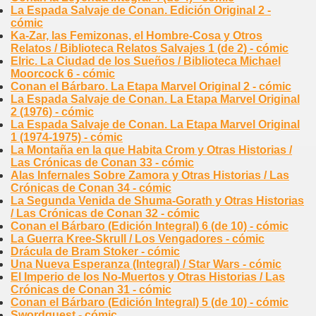
La Espada Salvaje de Conan. Edición Original 2 -
cómic
Ka-Zar, las Femizonas, el Hombre-Cosa y Otros
Relatos / Biblioteca Relatos Salvajes 1 (de 2) - cómic
Elric. La Ciudad de los Sueños / Biblioteca Michael
Moorcock 6 - cómic
Conan el Bárbaro. La Etapa Marvel Original 2 - cómic
La Espada Salvaje de Conan. La Etapa Marvel Original
2 (1976) - cómic
La Espada Salvaje de Conan. La Etapa Marvel Original
1 (1974-1975) - cómic
La Montaña en la que Habita Crom y Otras Historias /
Las Crónicas de Conan 33 - cómic
Alas Infernales Sobre Zamora y Otras Historias / Las
Crónicas de Conan 34 - cómic
La Segunda Venida de Shuma-Gorath y Otras Historias
/ Las Crónicas de Conan 32 - cómic
Conan el Bárbaro (Edición Integral) 6 (de 10) - cómic
La Guerra Kree-Skrull / Los Vengadores - cómic
Drácula de Bram Stoker - cómic
Una Nueva Esperanza (Integral) / Star Wars - cómic
El Imperio de los No-Muertos y Otras Historias / Las
Crónicas de Conan 31 - cómic
Conan el Bárbaro (Edición Integral) 5 (de 10) - cómic
Swordquest - cómic