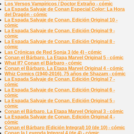
Los Versos Vampíricos / Doctor Extraño - cómic
La Espada Salvaje de Conan Especial Color: La Hora
del Dragón - cómic
La Espada Salvaje de Conan. Edición Original 10 -
cómic
La Espada Salvaje de Conan. Edición Original 9 -
cómic
La Espada Salvaje de Conan. Edición Original 8 -
cómic
Las Crónicas de Red Sonja 3 (de 4) - cómic
Conan el Bárbaro. La Etapa Marvel Original 5 - cómic
What If? Conan el Bárbaro - cómic
Conan el Bárbaro. La Etapa Marvel Original 4 - cómic
Whiz Comics (1940-2016). 75 años de Shazam - cómic
La Espada Salvaje de Conan. Edición Original 7 -
cómic
La Espada Salvaje de Conan. Edición Original 6 -
cómic
La Espada Salvaje de Conan. Edición Original 5 -
cómic
Conan el Bárbaro. La Etapa Marvel Original 3 - cómic
La Espada Salvaje de Conan. Edición Original 4 -
cómic
Conan el Bárbaro (Edición Integral) 10 (de 10) - cómic
Conan la Leyenda Integral 4 (de 4) - cómic