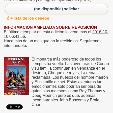
ISBN: 9788468402659 | 192 páginas | Tapa dura, color | 0.60 kg
(no disponible) solicitar
ó + lista de los deseos
INFORMACIÓN AMPLIADA SOBRE REPOSICIÓN
El último ejemplar en esta edición lo vendimos el
2016-10-
10 06:41:56
.
Hace más de un mes que no lo recibimos. Seguiremos
intentándolo.
El monarca más poderoso de todos los
tiempos ha vuelto. Las aventuras de Conan
y su familia continúan en Venganza en el
desierto, Choque de reyes, La reina
reclamada, Los huesos del hombre marrón
y El colmillo de set. Estas aventuras tan
emocionantes solo podrían ser obra de
guionistas maestros como Roy Thomas y
Doug Moench pero es que, además,
incomparables John Buscema y Ernie
Chan.