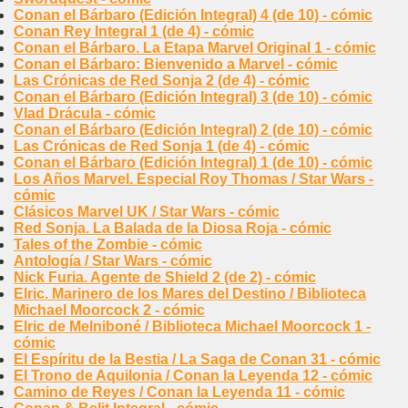
Conan el Bárbaro (Edición Integral) 4 (de 10) - cómic
Conan Rey Integral 1 (de 4) - cómic
Conan el Bárbaro. La Etapa Marvel Original 1 - cómic
Conan el Bárbaro: Bienvenido a Marvel - cómic
Las Crónicas de Red Sonja 2 (de 4) - cómic
Conan el Bárbaro (Edición Integral) 3 (de 10) - cómic
Vlad Drácula - cómic
Conan el Bárbaro (Edición Integral) 2 (de 10) - cómic
Las Crónicas de Red Sonja 1 (de 4) - cómic
Conan el Bárbaro (Edición Integral) 1 (de 10) - cómic
Los Años Marvel. Especial Roy Thomas / Star Wars -
cómic
Clásicos Marvel UK / Star Wars - cómic
Red Sonja. La Balada de la Diosa Roja - cómic
Tales of the Zombie - cómic
Antología / Star Wars - cómic
Nick Furia. Agente de Shield 2 (de 2) - cómic
Elric. Marinero de los Mares del Destino / Biblioteca
Michael Moorcock 2 - cómic
Elric de Melniboné / Biblioteca Michael Moorcock 1 -
cómic
El Espíritu de la Bestia / La Saga de Conan 31 - cómic
El Trono de Aquilonia / Conan la Leyenda 12 - cómic
Camino de Reyes / Conan la Leyenda 11 - cómic