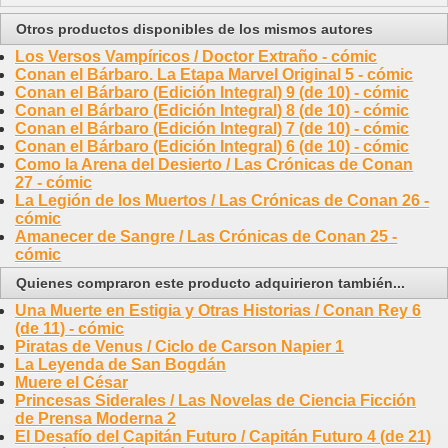
Otros productos disponibles de los mismos autores
Los Versos Vampíricos / Doctor Extraño - cómic
Conan el Bárbaro. La Etapa Marvel Original 5 - cómic
Conan el Bárbaro (Edición Integral) 9 (de 10) - cómic
Conan el Bárbaro (Edición Integral) 8 (de 10) - cómic
Conan el Bárbaro (Edición Integral) 7 (de 10) - cómic
Conan el Bárbaro (Edición Integral) 6 (de 10) - cómic
Como la Arena del Desierto / Las Crónicas de Conan
27 - cómic
La Legión de los Muertos / Las Crónicas de Conan 26 -
cómic
Amanecer de Sangre / Las Crónicas de Conan 25 -
cómic
Quienes compraron este producto adquirieron también...
Una Muerte en Estigia y Otras Historias / Conan Rey 6
(de 11) - cómic
Piratas de Venus / Ciclo de Carson Napier 1
La Leyenda de San Bogdán
Muere el César
Princesas Siderales / Las Novelas de Ciencia Ficción
de Prensa Moderna 2
El Desafío del Capitán Futuro / Capitán Futuro 4 (de 21)