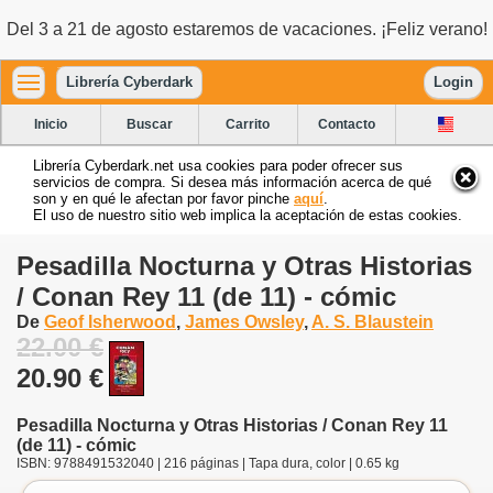
Del 3 a 21 de agosto estaremos de vacaciones. ¡Feliz verano!
Librería Cyberdark
Login
Inicio
Buscar
Carrito
Contacto
Librería Cyberdark.net usa cookies para poder ofrecer sus
servicios de compra. Si desea más información acerca de qué
son y en qué le afectan por favor pinche
aquí
.
El uso de nuestro sitio web implica la aceptación de estas cookies.
Pesadilla Nocturna y Otras Historias
/ Conan Rey 11 (de 11) - cómic
De
Geof Isherwood
,
James Owsley
,
A. S. Blaustein
22.00 €
20.90 €
Pesadilla Nocturna y Otras Historias / Conan Rey 11
(de 11) - cómic
ISBN: 9788491532040 | 216 páginas | Tapa dura, color | 0.65 kg