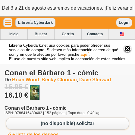
Del 3 a 21 de agosto estaremos de vacaciones. ¡Feliz verano!
Librería Cyberdark
Login
Inicio
Buscar
Carrito
Contacto
Librería Cyberdark.net usa cookies para poder ofrecer sus
servicios de compra. Si desea más información acerca de qué
son y en qué le afectan por favor pinche
aquí
.
El uso de nuestro sitio web implica la aceptación de estas cookies.
Conan el Bárbaro 1 - cómic
De
Brian Wood
,
Becky Cloonan
,
Dave Sterwart
16.95 €
16.10 €
Conan el Bárbaro 1 - cómic
ISBN: 9788415480402 | 152 páginas | Tapa dura | 0.49 kg
(no disponible) solicitar
ó + lista de los deseos