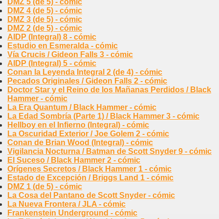
DMZ 5 (de 5) - cómic
DMZ 4 (de 5) - cómic
DMZ 3 (de 5) - cómic
DMZ 2 (de 5) - cómic
AIDP (Integral) 8 - cómic
Estudio en Esmeralda - cómic
Vía Crucis / Gideon Falls 3 - cómic
AIDP (Integral) 5 - cómic
Conan la Leyenda Integral 2 (de 4) - cómic
Pecados Originales / Gideon Falls 2 - cómic
Doctor Star y el Reino de los Mañanas Perdidos / Black
Hammer - cómic
La Era Quantum / Black Hammer - cómic
La Edad Sombría (Parte 1) / Black Hammer 3 - cómic
Hellboy en el Infierno (Integral) - cómic
La Oscuridad Exterior / Joe Golem 2 - cómic
Conan de Brian Wood (Integral) - cómic
Vigilancia Nocturna / Batman de Scott Snyder 9 - cómic
El Suceso / Black Hammer 2 - cómic
Orígenes Secretos / Black Hammer 1 - cómic
Estado de Excepción / Briggs Land 1 - cómic
DMZ 1 (de 5) - cómic
La Cosa del Pantano de Scott Snyder - cómic
La Nueva Frontera / JLA - cómic
Frankenstein Underground - cómic