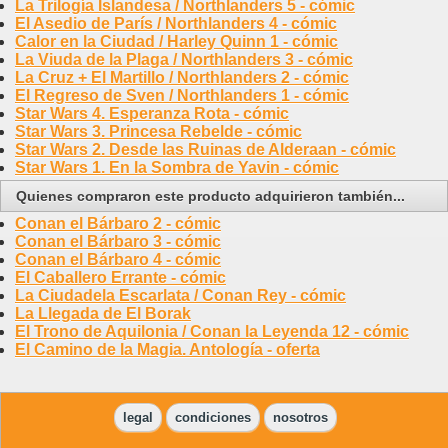
La Trilogía Islandesa / Northlanders 5 - cómic
El Asedio de París / Northlanders 4 - cómic
Calor en la Ciudad / Harley Quinn 1 - cómic
La Viuda de la Plaga / Northlanders 3 - cómic
La Cruz + El Martillo / Northlanders 2 - cómic
El Regreso de Sven / Northlanders 1 - cómic
Star Wars 4. Esperanza Rota - cómic
Star Wars 3. Princesa Rebelde - cómic
Star Wars 2. Desde las Ruinas de Alderaan - cómic
Star Wars 1. En la Sombra de Yavin - cómic
Quienes compraron este producto adquirieron también...
Conan el Bárbaro 2 - cómic
Conan el Bárbaro 3 - cómic
Conan el Bárbaro 4 - cómic
El Caballero Errante - cómic
La Ciudadela Escarlata / Conan Rey - cómic
La Llegada de El Borak
El Trono de Aquilonia / Conan la Leyenda 12 - cómic
El Camino de la Magia. Antología - oferta
legal
condiciones
nosotros