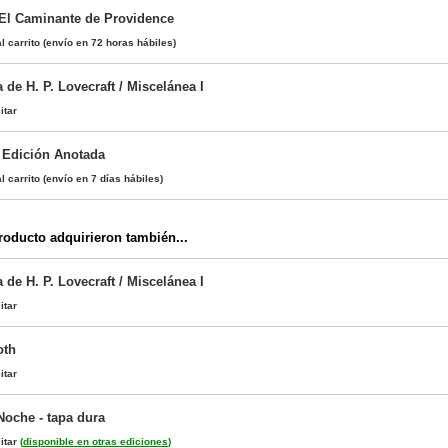
. El Caminante de Providence
l carrito
(envío en 72 horas hábiles)
 de H. P. Lovecraft / Miscelánea I
itar
. Edición Anotada
l carrito
(envío en 7 días hábiles)
oducto adquirieron también...
 de H. P. Lovecraft / Miscelánea I
itar
oth
itar
Noche - tapa dura
itar
(
disponible en otras ediciones
)