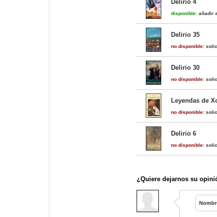
Delirio 4
disponible:
añadir a
Delirio 35
no disponible:
solic
Delirio 30
no disponible:
solic
Leyendas de X
no disponible:
solic
Delirio 6
no disponible:
solic
¿Quiere dejarnos su opini
Nombr