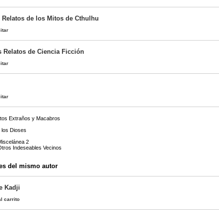
 Relatos de los Mitos de Cthulhu
itar
s Relatos de Ciencia Ficción
itar
itar
atos Extraños y Macabros
 los Dioses
Miscelánea 2
 Otros Indeseables Vecinos
es del mismo autor
e Kadji
l carrito