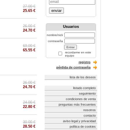
27.00 €
25.65 €
enviar
26.00 €
Usuarios
24.70 €
nombre/nick
contraseña
69.00 €
65.55 €
recordarme en este
equipo
registro
pérdida de contraseña
lista de los deseos
26.00 €
24.70 €
listado completo
seguimiento
condiciones de venta
24.00 €
preguntas más frecuentes
22.80 €
nosotros
contacto
aviso legal y privacidad
30.00 €
28.50 €
política de cookies