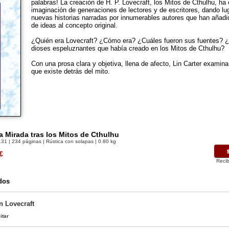
palabras! La creación de H. P. Lovecraft, los Mitos de Cthulhu, ha
imaginación de generaciones de lectores y de escritores, dando lu
nuevas historias narradas por innumerables autores que han añadi
de ideas al concepto original.
¿Quién era Lovecraft? ¿Cómo era? ¿Cuáles fueron sus fuentes? ¿
dioses espeluznantes que había creado en los Mitos de Cthulhu?
Con una prosa clara y objetiva, llena de afecto, Lin Carter examina
que existe detrás del mito.
a Mirada tras los Mitos de Cthulhu
131
| 234 páginas | Rústica con solapas | 0.80 kg
€
Recib
dos
n Lovecraft
itar