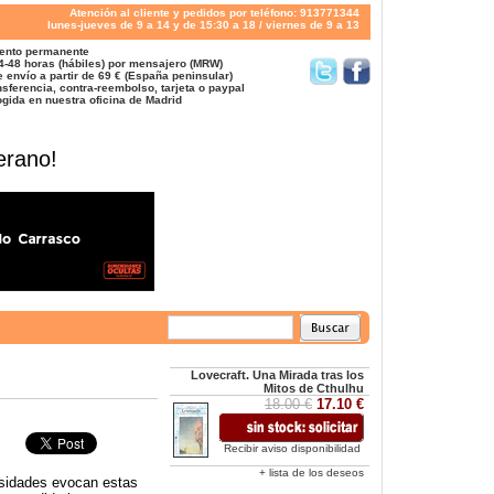
Atención al cliente y pedidos por teléfono: 913771344
lunes-jueves de 9 a 14 y de 15:30 a 18 / viernes de 9 a 13
ento permanente
4-48 horas (hábiles) por mensajero (MRW)
 envío a partir de 69 € (España peninsular)
sferencia, contra-reembolso, tarjeta o paypal
gida en nuestra oficina de Madrid
erano!
Lovecraft. Una Mirada tras los
Mitos de Cthulhu
18.00 €
17.10 €
Recibir aviso disponibilidad
+ lista de los deseos
osidades evocan estas