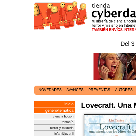
tu librería de ciencia ficció
terror y misterio en Interne
TAMBIÉN ENVÍOS INTE
Del 3
NOVEDADES
AVANCES
PREVENTAS
AUTORES
Lovecraft. Una 
inicio
género/temática
ciencia ficción
fantasía
terror y misterio
infantil/juvenil