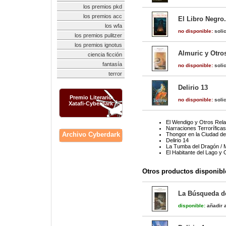
los premios pkd
los premios acc
El Libro Negro.
los wfa
no disponible:
solic
los premios pulitzer
los premios ignotus
Almuric y Otro
ciencia ficción
fantasía
no disponible:
solic
terror
Delirio 13
Premio Literario
no disponible:
solic
Xatafi-Cyberdark
El Wendigo y Otros Rel
Narraciones Terroríficas
Archivo Cyberdark
Thongor en la Ciudad de
Delirio 14
La Tumba del Dragón / 
El Habitante del Lago y
Otros productos disponibl
La Búsqueda d
disponible:
añadir a