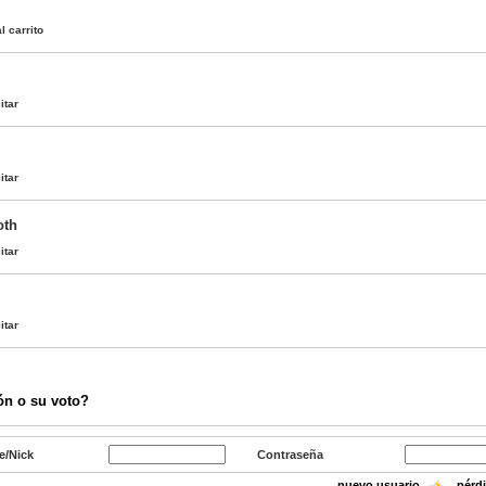
l carrito
itar
itar
oth
itar
itar
ón o su voto?
e/Nick
Contraseña
nuevo usuario
pérd