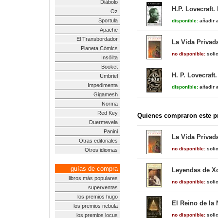
Diábolo
H.P. Lovecraft
Oz
Sportula
disponible:
añadir a
Apache
El Transbordador
La Vida Privada
Planeta Cómics
no disponible:
solic
Insólita
Booket
H. P. Lovecraft
Umbriel
Impedimenta
disponible:
añadir a
Gigamesh
Norma
Red Key
Quienes compraron este pr
Duermevela
Panini
La Vida Privada
Otras editoriales
no disponible:
solic
Otros idiomas
guías de compra
Leyendas de X
libros más populares
no disponible:
solic
superventas
los premios hugo
El Reino de la 
los premios nebula
los premios locus
no disponible:
solic