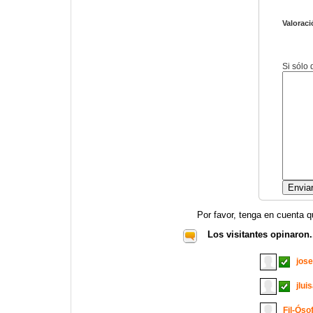
Valoraci
Si sólo
Por favor, tenga en cuenta q
Los visitantes opinaron.
jos
jlui
Fil-Óso