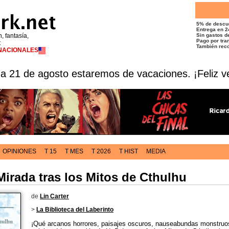
5% de descu
Entrega en 2
n, fantasía,
Sin gastos de
Pago por tran
t
También reco
RNACIONALES
 a 21 de agosto estaremos de vacaciones. ¡Feliz v
OPINIONES
T 15
T MES
T 2026
T HIST
MEDIA
Mirada tras los Mitos de Cthulhu
de
Lin Carter
>
La Biblioteca del Laberinto
¡Qué arcanos horrores, paisajes oscuros, nauseabundas monstru