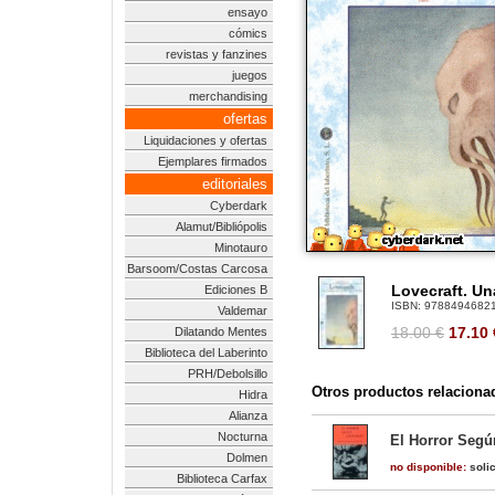
ensayo
cómics
revistas y fanzines
juegos
merchandising
ofertas
Liquidaciones y ofertas
Ejemplares firmados
editoriales
Cyberdark
Alamut/Bibliópolis
Minotauro
Barsoom/Costas Carcosa
Lovecraft. Un
Ediciones B
ISBN:
9788494682
Valdemar
18.00 €
17.10
Dilatando Mentes
Biblioteca del Laberinto
PRH/Debolsillo
Otros productos relaciona
Hidra
Alianza
Nocturna
El Horror Segú
Dolmen
no disponible:
solic
Biblioteca Carfax