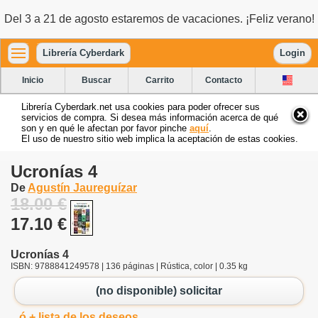
Del 3 a 21 de agosto estaremos de vacaciones. ¡Feliz verano!
Librería Cyberdark
Login
Inicio
Buscar
Carrito
Contacto
Librería Cyberdark.net usa cookies para poder ofrecer sus
servicios de compra. Si desea más información acerca de qué
son y en qué le afectan por favor pinche
aquí
.
El uso de nuestro sitio web implica la aceptación de estas cookies.
Ucronías 4
De
Agustín Jaureguízar
18.00 €
17.10 €
Ucronías 4
ISBN: 9788841249578 | 136 páginas | Rústica, color | 0.35 kg
(no disponible) solicitar
ó + lista de los deseos