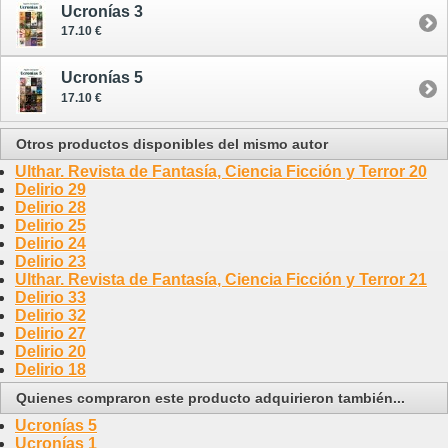
Ucronías 3
17.10 €
Ucronías 5
17.10 €
Otros productos disponibles del mismo autor
Ulthar. Revista de Fantasía, Ciencia Ficción y Terror 20
Delirio 29
Delirio 28
Delirio 25
Delirio 24
Delirio 23
Ulthar. Revista de Fantasía, Ciencia Ficción y Terror 21
Delirio 33
Delirio 32
Delirio 27
Delirio 20
Delirio 18
Quienes compraron este producto adquirieron también...
Ucronías 5
Ucronías 1