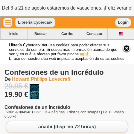
Del 3 a 21 de agosto estaremos de vacaciones. ¡Feliz verano!
Librería Cyberdark
Login
Inicio
Buscar
Carrito
Contacto
Librería Cyberdark.net usa cookies para poder ofrecer sus
servicios de compra. Si desea más información acerca de qué
son y en qué le afectan por favor pinche
aquí
.
El uso de nuestro sitio web implica la aceptación de estas cookies.
Confesiones de un Incrédulo
De
Howard Phillips Lovecraft
20.95 €
19.90 €
Confesiones de un Incrédulo
ISBN: 9788494811296 | 304 páginas | Rústica con solapas | Ed. El Paseo |
0.50 kg
añadir (disp. en 72 horas)