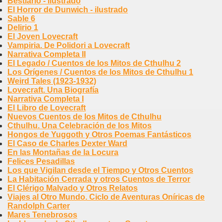
Bestiario - ilustrado
El Horror de Dunwich - ilustrado
Sable 6
Delirio 1
El Joven Lovecraft
Vampiria. De Polidori a Lovecraft
Narrativa Completa II
El Legado / Cuentos de los Mitos de Cthulhu 2
Los Orígenes / Cuentos de los Mitos de Cthulhu 1
Weird Tales (1923-1932)
Lovecraft. Una Biografía
Narrativa Completa I
El Libro de Lovecraft
Nuevos Cuentos de los Mitos de Cthulhu
Cthulhu. Una Celebración de los Mitos
Hongos de Yuggoth y Otros Poemas Fantásticos
El Caso de Charles Dexter Ward
En las Montañas de la Locura
Felices Pesadillas
Los que Vigilan desde el Tiempo y Otros Cuentos
La Habitación Cerrada y otros Cuentos de Terror
El Clérigo Malvado y Otros Relatos
Viajes al Otro Mundo. Ciclo de Aventuras Oníricas de
Randolph Carter
Mares Tenebrosos