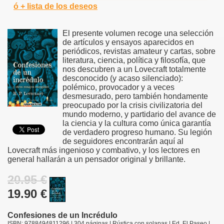
ó + lista de los deseos
El presente volumen recoge una selección
de artículos y ensayos aparecidos en
periódicos, revistas amateur y cartas, sobre
literatura, ciencia, política y filosofía, que
nos descubren a un Lovecraft totalmente
desconocido (y acaso silenciado):
polémico, provocador y a veces
desmesurado, pero también hondamente
preocupado por la crisis civilizatoria del
mundo moderno, y partidario del avance de
la ciencia y la cultura como única garantía
de verdadero progreso humano. Su legión
de seguidores encontrarán aquí al
Lovecraft más ingenioso y combativo, y los lectores en
general hallarán a un pensador original y brillante.
20.95 €
19.90 €
Confesiones de un Incrédulo
ISBN: 9788494811296 | 304 páginas | Rústica con solapas | Ed. El Paseo |