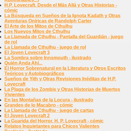
H.P. Lovecraft. Desde el Más Allá y Otras Historias -
cómic
La Búsqueda en Sueños de la Ignota Kadath y Otras
Aventuras Oníricas de Randolph Carter
El Arte de los Mitos de Cthulhu
Los Nuevos Mitos de Cthulhu
La Llamada de Cthulhu - Pantalla del Guardián - juego
de rol
La Llamada de Cthulhu - juego de rol
El Joven Lovecraft 3
La Sombra sobre Innsmouth - ilustrado
Quién Anda Ahí...
El Horror Sobrenatural en la Literatura y Otros Escritos
Teóricos y Autobiográficos
Sueños de Yith y Otras Revisiones Inéditas de H.P.
Lovecraft
La Plaga de los Zombis y Otras Historias de Muertos
Vivientes
En las Montañas de la Locura - ilustrado
Grandes de lo Macabro - cómic
La Llamada de Cthulhu - juego de cartas
El Joven Lovecraft 2
La Guarida del Horror. H. P. Lovecraft - cómic
Relatos Inquietantes para Chicos Valientes