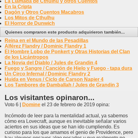
La Llamada de Cthulhu y otros Cuentos
En la Cripta
Dagón y Otros Cuentos Macabros
Los Mitos de Cthulhu
El Horror de Dunwich
Quienes compraron este producto adquirieron también...
Reina en el Mundo de las Pesadillas
Alférez Flandry / Dominic Flandry 1
El Hombre Lobo de Ponkert y Otras Historias del Clan
de los Licántropos
La Novia del Diablo / Jules de Grandin 4
Fuego y Sangre / Canción de Hielo y Fuego - tapa dura
Un Circo Infernal / Dominic Flandry 2
Huida en Venus / Ciclo de Carson Napier 4
Los Tambores de Damballah / Jules de Grandin 3
Los visitantes opinaron...
Voto 6 |
Domine
el 23 de febrero de 2019 opina:
Incómodo de leer para la mentalidad actual, ya sabemos
cómo era Lovecraft, aunque es inevitable señalar varios
aciertos en sus ideas que se han ido cumpliendo. Es
curioso para los que amamos el genio de Providence, pero
hay algunos ensayos algo pesados y que realmente no