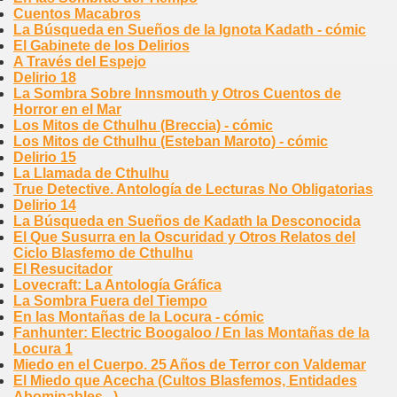
Cuentos Macabros
La Búsqueda en Sueños de la Ignota Kadath - cómic
El Gabinete de los Delirios
A Través del Espejo
Delirio 18
La Sombra Sobre Innsmouth y Otros Cuentos de
Horror en el Mar
Los Mitos de Cthulhu (Breccia) - cómic
Los Mitos de Cthulhu (Esteban Maroto) - cómic
Delirio 15
La Llamada de Cthulhu
True Detective. Antología de Lecturas No Obligatorias
Delirio 14
La Búsqueda en Sueños de Kadath la Desconocida
El Que Susurra en la Oscuridad y Otros Relatos del
Ciclo Blasfemo de Cthulhu
El Resucitador
Lovecraft: La Antología Gráfica
La Sombra Fuera del Tiempo
En las Montañas de la Locura - cómic
Fanhunter: Electric Boogaloo / En las Montañas de la
Locura 1
Miedo en el Cuerpo. 25 Años de Terror con Valdemar
El Miedo que Acecha (Cultos Blasfemos, Entidades
Abominables...)