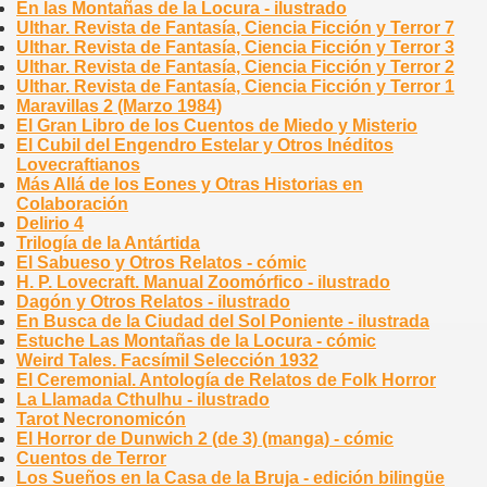
En las Montañas de la Locura - ilustrado
Ulthar. Revista de Fantasía, Ciencia Ficción y Terror 7
Ulthar. Revista de Fantasía, Ciencia Ficción y Terror 3
Ulthar. Revista de Fantasía, Ciencia Ficción y Terror 2
Ulthar. Revista de Fantasía, Ciencia Ficción y Terror 1
Maravillas 2 (Marzo 1984)
El Gran Libro de los Cuentos de Miedo y Misterio
El Cubil del Engendro Estelar y Otros Inéditos
Lovecraftianos
Más Allá de los Eones y Otras Historias en
Colaboración
Delirio 4
Trilogía de la Antártida
El Sabueso y Otros Relatos - cómic
H. P. Lovecraft. Manual Zoomórfico - ilustrado
Dagón y Otros Relatos - ilustrado
En Busca de la Ciudad del Sol Poniente - ilustrada
Estuche Las Montañas de la Locura - cómic
Weird Tales. Facsímil Selección 1932
El Ceremonial. Antología de Relatos de Folk Horror
La Llamada Cthulhu - ilustrado
Tarot Necronomicón
El Horror de Dunwich 2 (de 3) (manga) - cómic
Cuentos de Terror
Los Sueños en la Casa de la Bruja - edición bilingüe