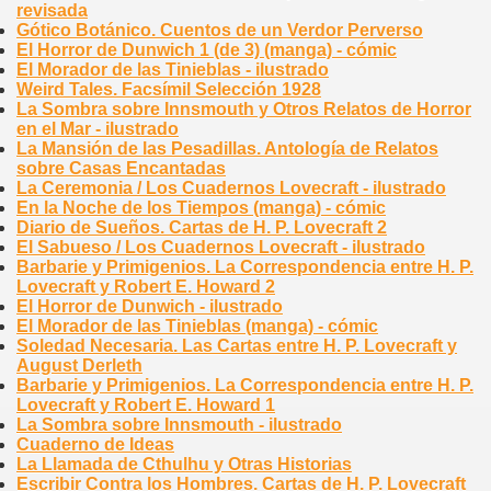
revisada
Gótico Botánico. Cuentos de un Verdor Perverso
El Horror de Dunwich 1 (de 3) (manga) - cómic
El Morador de las Tinieblas - ilustrado
Weird Tales. Facsímil Selección 1928
La Sombra sobre Innsmouth y Otros Relatos de Horror
en el Mar - ilustrado
La Mansión de las Pesadillas. Antología de Relatos
sobre Casas Encantadas
La Ceremonia / Los Cuadernos Lovecraft - ilustrado
En la Noche de los Tiempos (manga) - cómic
Diario de Sueños. Cartas de H. P. Lovecraft 2
El Sabueso / Los Cuadernos Lovecraft - ilustrado
Barbarie y Primigenios. La Correspondencia entre H. P.
Lovecraft y Robert E. Howard 2
El Horror de Dunwich - ilustrado
El Morador de las Tinieblas (manga) - cómic
Soledad Necesaria. Las Cartas entre H. P. Lovecraft y
August Derleth
Barbarie y Primigenios. La Correspondencia entre H. P.
Lovecraft y Robert E. Howard 1
La Sombra sobre Innsmouth - ilustrado
Cuaderno de Ideas
La Llamada de Cthulhu y Otras Historias
Escribir Contra los Hombres. Cartas de H. P. Lovecraft