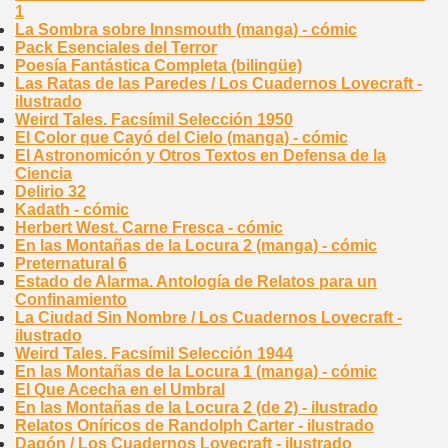
1
La Sombra sobre Innsmouth (manga) - cómic
Pack Esenciales del Terror
Poesía Fantástica Completa (bilingüe)
Las Ratas de las Paredes / Los Cuadernos Lovecraft -
ilustrado
Weird Tales. Facsímil Selección 1950
El Color que Cayó del Cielo (manga) - cómic
El Astronomicón y Otros Textos en Defensa de la
Ciencia
Delirio 32
Kadath - cómic
Herbert West. Carne Fresca - cómic
En las Montañas de la Locura 2 (manga) - cómic
Preternatural 6
Estado de Alarma. Antología de Relatos para un
Confinamiento
La Ciudad Sin Nombre / Los Cuadernos Lovecraft -
ilustrado
Weird Tales. Facsímil Selección 1944
En las Montañas de la Locura 1 (manga) - cómic
El Que Acecha en el Umbral
En las Montañas de la Locura 2 (de 2) - ilustrado
Relatos Oníricos de Randolph Carter - ilustrado
Dagón / Los Cuadernos Lovecraft - ilustrado