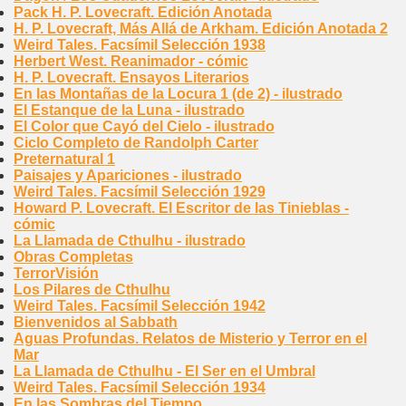
Pack H. P. Lovecraft. Edición Anotada
H. P. Lovecraft, Más Allá de Arkham. Edición Anotada 2
Weird Tales. Facsímil Selección 1938
Herbert West. Reanimador - cómic
H. P. Lovecraft. Ensayos Literarios
En las Montañas de la Locura 1 (de 2) - ilustrado
El Estanque de la Luna - ilustrado
El Color que Cayó del Cielo - ilustrado
Ciclo Completo de Randolph Carter
Preternatural 1
Paisajes y Apariciones - ilustrado
Weird Tales. Facsímil Selección 1929
Howard P. Lovecraft. El Escritor de las Tinieblas -
cómic
La Llamada de Cthulhu - ilustrado
Obras Completas
TerrorVisión
Los Pilares de Cthulhu
Weird Tales. Facsímil Selección 1942
Bienvenidos al Sabbath
Aguas Profundas. Relatos de Misterio y Terror en el
Mar
La Llamada de Cthulhu - El Ser en el Umbral
Weird Tales. Facsímil Selección 1934
En las Sombras del Tiempo