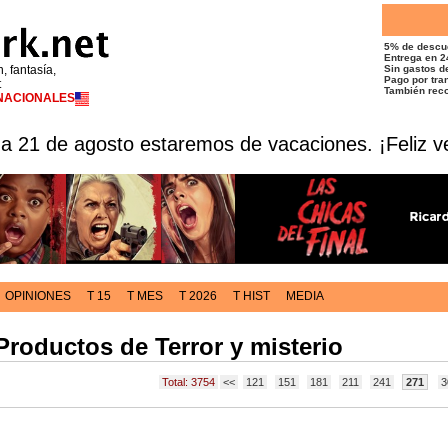
5% de descu
Entrega en 2
n, fantasía,
Sin gastos de
Pago por tran
t
También reco
RNACIONALES
 a 21 de agosto estaremos de vacaciones. ¡Feliz v
OPINIONES
T 15
T MES
T 2026
T HIST
MEDIA
Productos de Terror y misterio
Total: 3754
<<
121
151
181
211
241
271
3