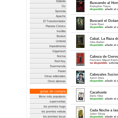
Diábolo
Buscando al Homb
Oz
Kristopher Triana
disponible:
añadir al c
Sportula
Apache
Buscaré el Océa
El Transbordador
Carrie Ryan
Planeta Cómics
disponible:
añadir al c
Insólita
Booket
Cabal. La Raza d
Umbriel
Clive Barker
disponible:
añadir al c
Impedimenta
Gigamesh
Norma
Cabeza de Cierv
Francisco Miguel Espi
Red Key
no disponible:
solicit
Duermevela
Panini
Cabezales Sucio
Otras editoriales
Aaron Dries
disponible:
añadir al c
Otros idiomas
guías de compra
Cacahuete
Darío Vilas
libros más populares
disponible:
añadir al c
superventas
los premios hugo
Cada Noche a la
los premios nebula
Julian Gloag
los premios locus
disponible:
añadir al c