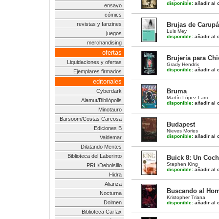
disponible:
añadir al c
ensayo
cómics
revistas y fanzines
Brujas de Carupá
Luis Mey
juegos
disponible:
añadir al c
merchandising
ofertas
Brujería para Chi
Liquidaciones y ofertas
Grady Hendrix
disponible:
añadir al c
Ejemplares firmados
editoriales
Bruma
Cyberdark
Martín López Lam
Alamut/Bibliópolis
disponible:
añadir al c
Minotauro
Barsoom/Costas Carcosa
Budapest
Ediciones B
Nieves Mories
disponible:
añadir al c
Valdemar
Dilatando Mentes
Biblioteca del Laberinto
Buick 8: Un Coch
Stephen King
PRH/Debolsillo
disponible:
añadir al c
Hidra
Alianza
Buscando al Homb
Nocturna
Kristopher Triana
Dolmen
disponible:
añadir al c
Biblioteca Carfax