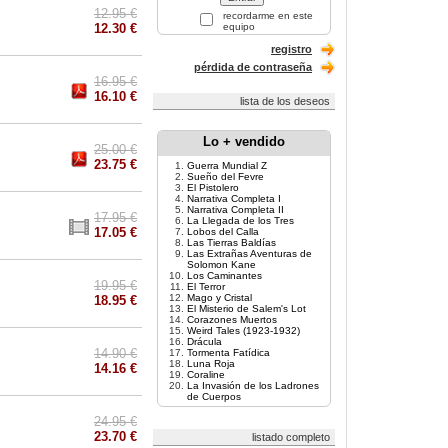
12.95 €
recordarme en este
12.30 €
equipo
registro
pérdida de contraseña
16.95 €
16.10 €
lista de los deseos
Lo + vendido
25.00 €
23.75 €
Guerra Mundial Z
Sueño del Fevre
El Pistolero
Narrativa Completa I
Narrativa Completa II
17.95 €
La Llegada de los Tres
17.05 €
Lobos del Calla
Las Tierras Baldías
Las Extrañas Aventuras de
Solomon Kane
Los Caminantes
19.95 €
El Terror
Mago y Cristal
18.95 €
El Misterio de Salem's Lot
Corazones Muertos
Weird Tales (1923-1932)
Drácula
14.90 €
Tormenta Fatídica
Luna Roja
14.16 €
Coraline
La Invasión de los Ladrones
de Cuerpos
24.95 €
23.70 €
listado completo