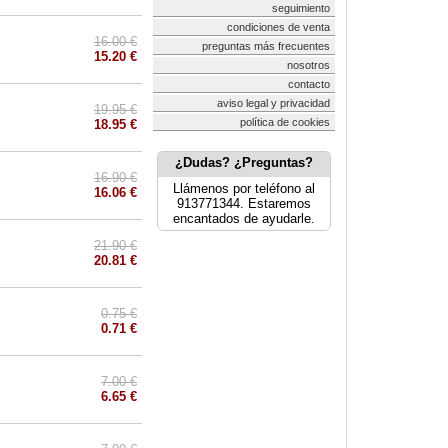
seguimiento
condiciones de venta
16.00 €
preguntas más frecuentes
15.20 €
nosotros
contacto
aviso legal y privacidad
19.95 €
política de cookies
18.95 €
¿Dudas? ¿Preguntas?
16.90 €
Llámenos por teléfono al
16.06 €
913771344. Estaremos
encantados de ayudarle.
21.90 €
20.81 €
0.75 €
0.71 €
7.00 €
6.65 €