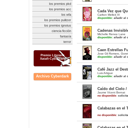
los premios pkd
los premios acc
Cada Vez que Que
los wfa
Carlton Mellick III
disponible:
añadir al c
los premios pulitzer
los premios ignotus
Cadenas Invisibl
ciencia ficción
Michelle Renee Lane
fantasía
disponible:
añadir al c
terror
Caen Estrellas F
Jose Gil Romero
,
Gorett
Premio Literario
disponible:
añadir al c
Xatafi-Cyberdark
Café Jazz el Dest
Luis Artigue
Archivo Cyberdark
disponible:
añadir al c
Caído del Cielo /
Jaume Vicent Bernat
no disponible:
solicit
Calabazas en el 
no disponible:
solicit
Calabazas en el T