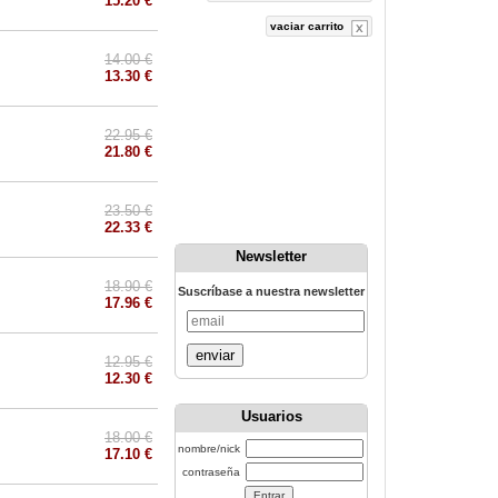
15.20 €
vaciar carrito
14.00 €
13.30 €
22.95 €
21.80 €
23.50 €
22.33 €
Newsletter
18.90 €
Suscríbase a nuestra newsletter
17.96 €
enviar
12.95 €
12.30 €
Usuarios
18.00 €
nombre/nick
17.10 €
contraseña