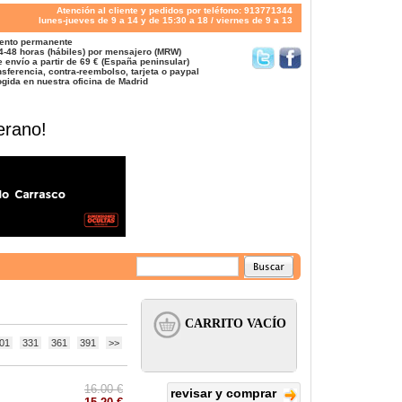
Atención al cliente y pedidos por teléfono: 913771344
lunes-jueves de 9 a 14 y de 15:30 a 18 / viernes de 9 a 13
ento permanente
4-48 horas (hábiles) por mensajero (MRW)
 envío a partir de 69 € (España peninsular)
sferencia, contra-reembolso, tarjeta o paypal
gida en nuestra oficina de Madrid
erano!
01
331
361
391
>>
16.00 €
revisar y comprar