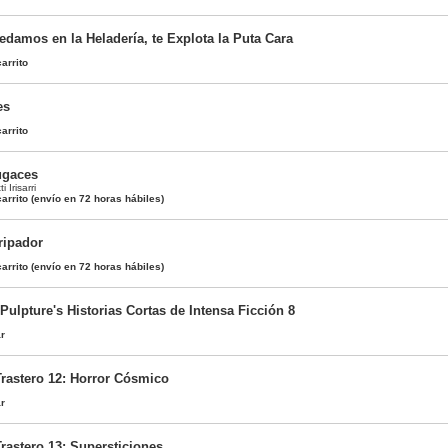
damos en la Heladería, te Explota la Puta Cara
arrito
es
arrito
ugaces
i Irisarri
arrito
(envío en 72 horas hábiles)
ripador
arrito
(envío en 72 horas hábiles)
 Pulpture's Historias Cortas de Intensa Ficción 8
ar
Trastero 12: Horror Cósmico
ar
rastero 13: Supersticiones