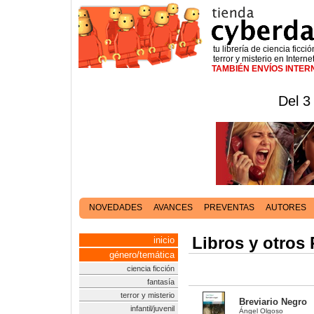
tu librería de ciencia ficció
terror y misterio en Interne
TAMBIÉN ENVÍOS INTE
Del 3
NOVEDADES
AVANCES
PREVENTAS
AUTORES
Libros y otros 
inicio
género/temática
ciencia ficción
fantasía
terror y misterio
Breviario Negro
infantil/juvenil
Ángel Olgoso