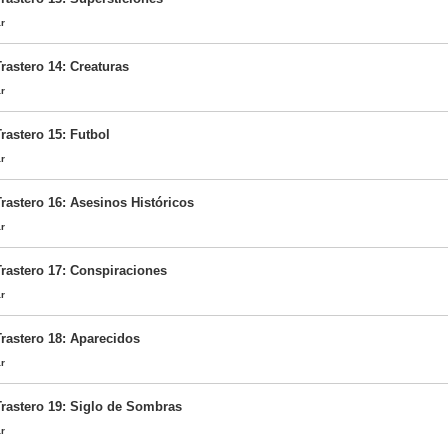
ar
rastero 14: Creaturas
ar
rastero 15: Futbol
ar
rastero 16: Asesinos Históricos
ar
Trastero 17: Conspiraciones
ar
Trastero 18: Aparecidos
ar
Trastero 19: Siglo de Sombras
ar