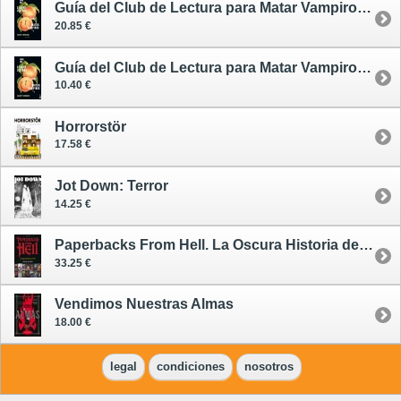
Guía del Club de Lectura para Matar Vampiros - rústica
20.85 €
Guía del Club de Lectura para Matar Vampiros - tapa blanda
10.40 €
Horrorstör
17.58 €
Jot Down: Terror
14.25 €
Paperbacks From Hell. La Oscura Historia de la Ficción de Terror de los Años 70 y 80
33.25 €
Vendimos Nuestras Almas
18.00 €
legal
condiciones
nosotros