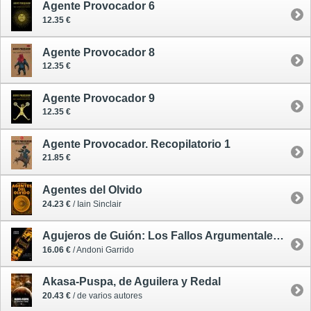
Agente Provocador 6
12.35 €
Agente Provocador 8
12.35 €
Agente Provocador 9
12.35 €
Agente Provocador. Recopilatorio 1
21.85 €
Agentes del Olvido
24.23 €
/ Iain Sinclair
Agujeros de Guión: Los Fallos Argumentales que te Harán Ver las Películas de Otra Forma
16.06 €
/ Andoni Garrido
Akasa-Puspa, de Aguilera y Redal
20.43 €
/ de varios autores