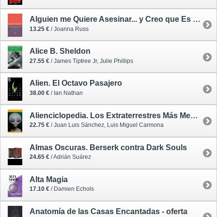
Alguien me Quiere Asesinar... y Creo que Es mi Marido. El Gótico Moderno
13.25 €
/ Joanna Russ
Alice B. Sheldon
27.55 €
/ James Tiptree Jr, Julie Phillips
Alien. El Octavo Pasajero
38.00 €
/ Ian Nathan
Alienciclopedia. Los Extraterrestres Más Memorables del Cine
22.75 €
/ Juan Luis Sánchez, Luis Miguel Carmona
Almas Oscuras. Berserk contra Dark Souls
24.65 €
/ Adrián Suárez
Alta Magia
17.10 €
/ Damien Echols
Anatomía de las Casas Encantadas - oferta