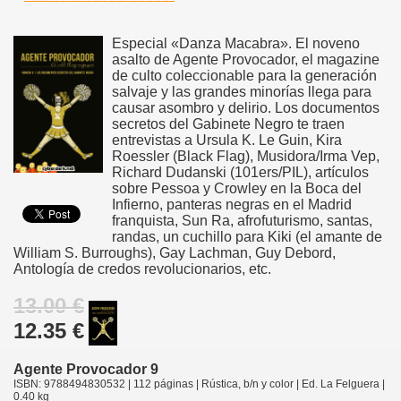
Especial «Danza Macabra». El noveno
asalto de Agente Provocador, el magazine
de culto coleccionable para la generación
salvaje y las grandes minorías llega para
causar asombro y delirio. Los documentos
secretos del Gabinete Negro te traen
entrevistas a Ursula K. Le Guin, Kira
Roessler (Black Flag), Musidora/Irma Vep,
Richard Dudanski (101ers/PIL), artículos
sobre Pessoa y Crowley en la Boca del
Infierno, panteras negras en el Madrid
franquista, Sun Ra, afrofuturismo, santas,
randas, un cuchillo para Kiki (el amante de
William S. Burroughs), Gay Lachman, Guy Debord,
Antología de credos revolucionarios, etc.
13.00 €
12.35 €
Agente Provocador 9
ISBN: 9788494830532 | 112 páginas | Rústica, b/n y color | Ed. La Felguera |
0.40 kg