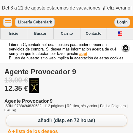
Del 3 a 21 de agosto estaremos de vacaciones. ¡Feliz verano!
Librería Cyberdark
Login
Inicio
Buscar
Carrito
Contacto
Librería Cyberdark.net usa cookies para poder ofrecer sus
servicios de compra. Si desea más información acerca de qué
son y en qué le afectan por favor pinche
aquí
.
El uso de nuestro sitio web implica la aceptación de estas cookies.
Agente Provocador 9
13.00 €
12.35 €
Agente Provocador 9
ISBN: 9788494830532 | 112 páginas | Rústica, b/n y color | Ed. La Felguera |
0.40 kg
añadir (disp. en 72 horas)
ó + lista de los deseos