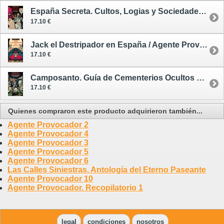
España Secreta. Cultos, Logias y Sociedades Secretas de la España Tenebrosa / Agente Provocador 2ª Época 4
17.10 €
Jack el Destripador en España / Agente Provocador 2ª Época 2
17.10 €
Camposanto. Guía de Cementerios Ocultos de Madrid y Barcelona / Agente Provocador 2ª Época 3
17.10 €
Quienes compraron este producto adquirieron también...
Agente Provocador 2
Agente Provocador 4
Agente Provocador 3
Agente Provocador 5
Agente Provocador 6
Las Calles Siniestras. Antología del Eterno Paseante
Agente Provocador 10
Agente Provocador. Recopilatorio 1
legal
condiciones
nosotros