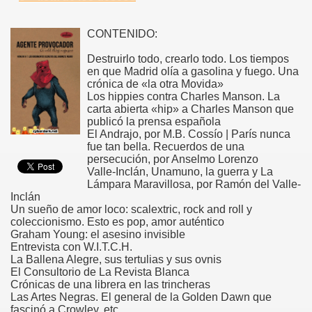
CONTENIDO:
Destruirlo todo, crearlo todo. Los tiempos
en que Madrid olía a gasolina y fuego. Una
crónica de «la otra Movida»
Los hippies contra Charles Manson. La
carta abierta «hip» a Charles Manson que
publicó la prensa española
El Andrajo, por M.B. Cossío | París nunca
fue tan bella. Recuerdos de una
persecución, por Anselmo Lorenzo
Valle-Inclán, Unamuno, la guerra y La
Lámpara Maravillosa, por Ramón del Valle-
Inclán
Un sueño de amor loco: scalextric, rock and roll y
coleccionismo. Esto es pop, amor auténtico
Graham Young: el asesino invisible
Entrevista con W.I.T.C.H.
La Ballena Alegre, sus tertulias y sus ovnis
El Consultorio de La Revista Blanca
Crónicas de una librera en las trincheras
Las Artes Negras. El general de la Golden Dawn que
fascinó a Crowley, etc.