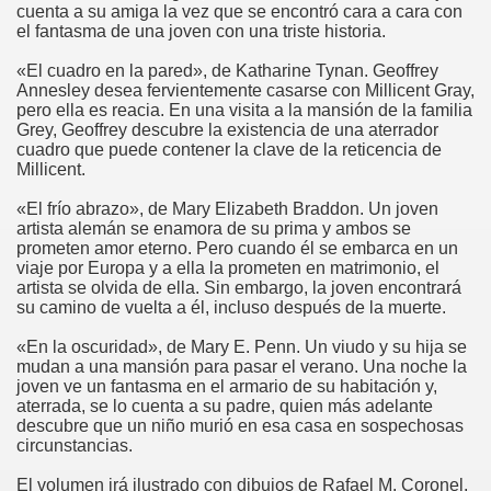
cuenta a su amiga la vez que se encontró cara a cara con
el fantasma de una joven con una triste historia.
«El cuadro en la pared», de Katharine Tynan. Geoffrey
Annesley desea fervientemente casarse con Millicent Gray,
pero ella es reacia. En una visita a la mansión de la familia
Grey, Geoffrey descubre la existencia de una aterrador
cuadro que puede contener la clave de la reticencia de
Millicent.
«El frío abrazo», de Mary Elizabeth Braddon. Un joven
artista alemán se enamora de su prima y ambos se
prometen amor eterno. Pero cuando él se embarca en un
viaje por Europa y a ella la prometen en matrimonio, el
artista se olvida de ella. Sin embargo, la joven encontrará
su camino de vuelta a él, incluso después de la muerte.
«En la oscuridad», de Mary E. Penn. Un viudo y su hija se
mudan a una mansión para pasar el verano. Una noche la
joven ve un fantasma en el armario de su habitación y,
aterrada, se lo cuenta a su padre, quien más adelante
descubre que un niño murió en esa casa en sospechosas
circunstancias.
El volumen irá ilustrado con dibujos de Rafael M. Coronel.