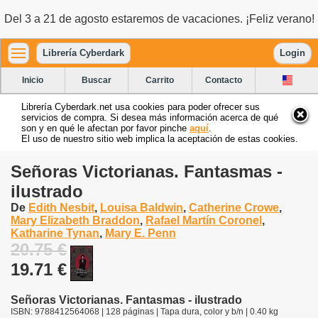
Del 3 a 21 de agosto estaremos de vacaciones. ¡Feliz verano!
Librería Cyberdark
Login
Inicio
Buscar
Carrito
Contacto
Librería Cyberdark.net usa cookies para poder ofrecer sus
servicios de compra. Si desea más información acerca de qué
son y en qué le afectan por favor pinche
aquí
.
El uso de nuestro sitio web implica la aceptación de estas cookies.
Señoras Victorianas. Fantasmas -
ilustrado
De
Edith Nesbit
,
Louisa Baldwin
,
Catherine Crowe
,
Mary Elizabeth Braddon
,
Rafael Martín Coronel
,
Katharine Tynan
,
Mary E. Penn
20.75 €
19.71 €
Señoras Victorianas. Fantasmas - ilustrado
ISBN: 9788412564068 | 128 páginas | Tapa dura, color y b/n | 0.40 kg