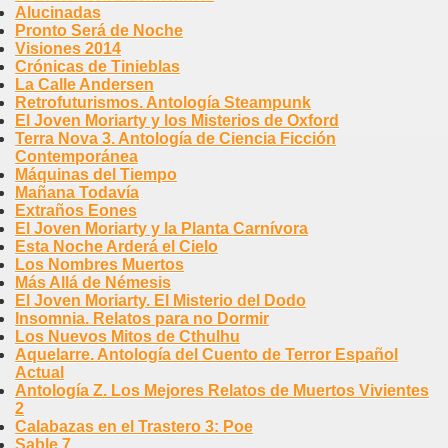
Alucinadas
Pronto Será de Noche
Visiones 2014
Crónicas de Tinieblas
La Calle Andersen
Retrofuturismos. Antología Steampunk
El Joven Moriarty y los Misterios de Oxford
Terra Nova 3. Antología de Ciencia Ficción
Contemporánea
Máquinas del Tiempo
Mañana Todavía
Extraños Eones
El Joven Moriarty y la Planta Carnívora
Esta Noche Arderá el Cielo
Los Nombres Muertos
Más Allá de Némesis
El Joven Moriarty. El Misterio del Dodo
Insomnia. Relatos para no Dormir
Los Nuevos Mitos de Cthulhu
Aquelarre. Antología del Cuento de Terror Español
Actual
Antología Z. Los Mejores Relatos de Muertos Vivientes
2
Calabazas en el Trastero 3: Poe
Sable 7