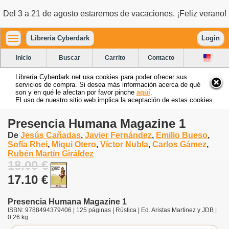
Del 3 a 21 de agosto estaremos de vacaciones. ¡Feliz verano!
Librería Cyberdark
Login
Inicio
Buscar
Carrito
Contacto
Librería Cyberdark.net usa cookies para poder ofrecer sus
servicios de compra. Si desea más información acerca de qué
son y en qué le afectan por favor pinche
aquí
.
El uso de nuestro sitio web implica la aceptación de estas cookies.
Presencia Humana Magazine 1
De
Jesús Cañadas
,
Javier Fernández
,
Emilio Bueso
,
Sofía Rhei
,
Miqui Otero
,
Víctor Nubla
,
Carlos Gámez
,
Rubén Martín Giráldez
18.00 €
17.10 €
Presencia Humana Magazine 1
ISBN: 9788494379406 | 125 páginas | Rústica | Ed. Aristas Martinez y JDB |
0.26 kg