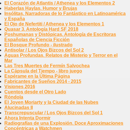
El Corazón de Atlantis / Athenea y los Elementos 2
Haberlas Haylas. Humor y Brujas
Insólitas. Narradoras de lo Fantástico en Latinoamérica
y España
El Ojo de Nefertiti / Athenea y los Elementos 1
Quasar 3. Antología Hard SF 2018
Poshumanas y Distópicas. Antología de Escritoras
Españolas de Ciencia Ficción
El Bosque Profundo - ilustrado
Antisolar / Los Ojos Bizcos del Sol 2
Aguas Profundas. Relatos de Misterio y Terror en el
Mar
Las Tres Muertes de Fermín Salvochea
La Cápsula del Tiempo - libro juego
Espérame en la Última Página
Fabricantes de Sueños 2014 - 2015
Visiones 2016
Cuentos desde el Otro Lado
Róndola
El Joven Moriarty y la Ciudad de las Nubes
Alucinadas II
Transcrepuscular / Los Ojos Bizcos del Sol 1
Ahora Intenta Dormir
Radiografías de una Explosión. Doce Aproximaciones
Concéntricas a Watchmen