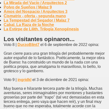
La Mirada del Vacío / Arquitectos 2
Polvo de Sueños / Malaz 9
Amos del Nospacio / Arquitectos 3
Cismatrix - oferta - segunda mano
La Tempestad del Segador / Malaz 7
Cabal. La Raza de la Noche
La Estirpe de Lilith. Trilogía Xenogénesis
Los visitantes opinaron...
Voto 8 |
DurzoBlint7
el 6 de septiembre de 2022 opina:
Gran cierre para una gran trilogía del probablemente mejor
autor español de lo fantástico. Poéticamente, la mejor obra
de Bueso: ha construido un mundo de la nada con una
poética propia, que amalgama lo maravilloso, lo bello, lo
grotesco y lo gamberro.
Voto 9 |
ingridkl
el 3 de diciembre de 2021 opina:
Muy buena e hilarante tercera parte de la trilogía. Muchas
aventuras, seres inimaginables por montones y bastantes
groserías por parte del "trapo" (tal vez demasiadas en esta
tercera entrega, pero vaya que hacen reír), y un final muy
bueno que no me esperaba, totalmente acorde con la