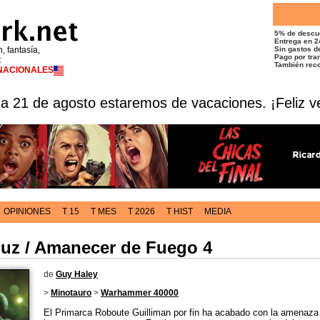
5% de descu
Entrega en 2
n, fantasía,
Sin gastos de
Pago por tran
t
También reco
RNACIONALES
 a 21 de agosto estaremos de vacaciones. ¡Feliz v
OPINIONES
T 15
T MES
T 2026
T HIST
MEDIA
Luz / Amanecer de Fuego 4
de
Guy Haley
>
Minotauro
>
Warhammer 40000
El Primarca Roboute Guilliman por fin ha acabado con la amenaza