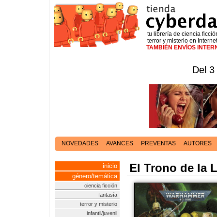
tu librería de ciencia ficció
terror y misterio en Interne
TAMBIÉN ENVÍOS INTE
Del 3
NOVEDADES
AVANCES
PREVENTAS
AUTORES
El Trono de la 
inicio
género/temática
ciencia ficción
fantasía
terror y misterio
infantil/juvenil