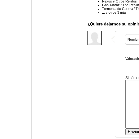
Nexus y Otros Relatos
Ghal Maraz / The Realm
Tormenta de Guerra / T
... y otros 3 más...
¿Quiere dejarnos su opini
Nombr
Valoraci
Si sólo