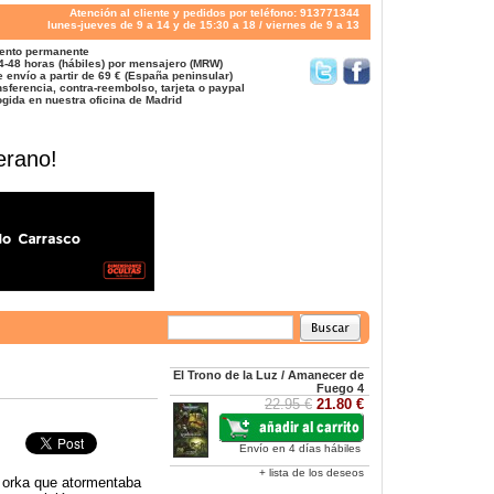
Atención al cliente y pedidos por teléfono: 913771344
lunes-jueves de 9 a 14 y de 15:30 a 18 / viernes de 9 a 13
ento permanente
4-48 horas (hábiles) por mensajero (MRW)
 envío a partir de 69 € (España peninsular)
sferencia, contra-reembolso, tarjeta o paypal
gida en nuestra oficina de Madrid
erano!
El Trono de la Luz / Amanecer de
Fuego 4
22.95 €
21.80 €
Envío en 4 días hábiles
+ lista de los deseos
 orka que atormentaba