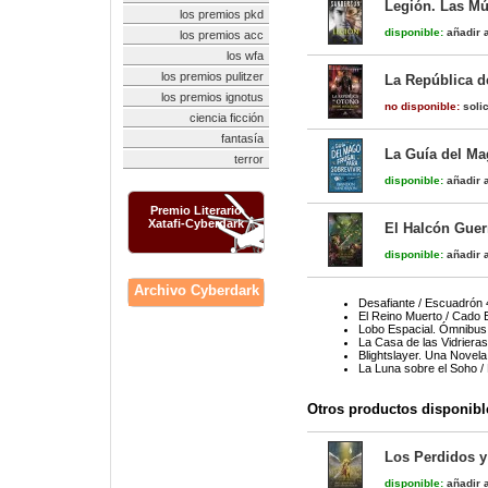
Legión. Las Mú
los premios pkd
disponible:
añadir a
los premios acc
los wfa
los premios pulitzer
La República d
los premios ignotus
no disponible:
solic
ciencia ficción
fantasía
La Guía del Mag
terror
disponible:
añadir a
Premio Literario
Xatafi-Cyberdark
El Halcón Guerr
disponible:
añadir a
Archivo Cyberdark
Desafiante / Escuadrón 
El Reino Muerto / Cado 
Lobo Espacial. Ómnibus
La Casa de las Vidrieras
Blightslayer. Una Novel
La Luna sobre el Soho /
Otros productos disponibl
Los Perdidos y
disponible:
añadir a