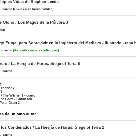
ltiples Vidas de Stephen Leeds
l carrito
(envío en 72 horas hábiles)
e Otoño / Los Magos de la Pólvora 3
itar
o Frugal para Sobrevivir en la Inglaterra del Medievo - ilustrado - tapa 
l carrito
(
disponible en otras ediciones
)
ero / La Herejía de Horus. Siege of Terra 6
l carrito
4
Ezechiar 2
 1
 / The Witcher 1 - cómic
a de Gotrek Gurnisson
 Peter Grant 2
es del mismo autor
 los Condenados / La Herejía de Horus. Siege of Terra 2
l carrito