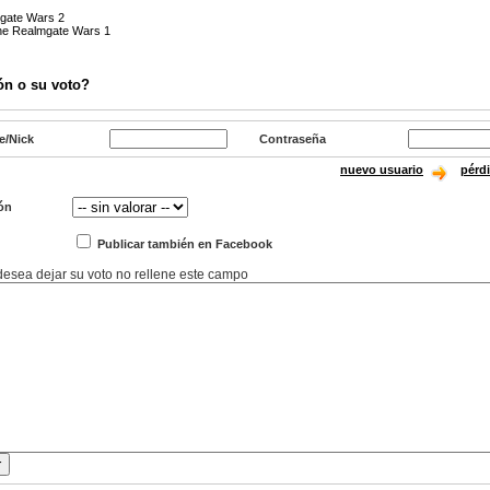
gate Wars 2
he Realmgate Wars 1
ón o su voto?
e/Nick
Contraseña
nuevo usuario
pérd
ón
Publicar también en Facebook
 desea dejar su voto no rellene este campo