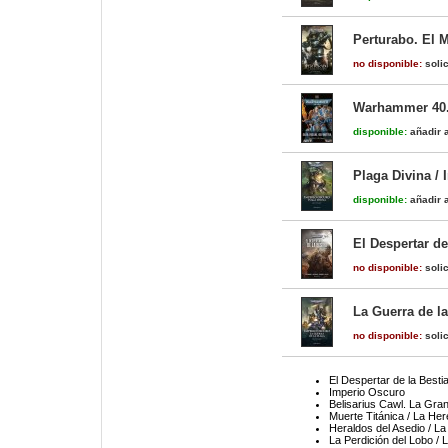
Perturabo. El M
no disponible:
solic
Warhammer 40.0
disponible:
añadir a
Plaga Divina /
disponible:
añadir a
El Despertar de 
no disponible:
solic
La Guerra de l
no disponible:
solic
El Despertar de la Bestia
Imperio Oscuro
Belisarius Cawl. La Gra
Muerte Titánica / La Her
Heraldos del Asedio / La
La Perdición del Lobo / 