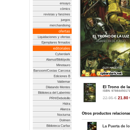
ensayo
cómics
revistas y fanzines
juegos
merchandising
ofertas
Liquidaciones y ofertas
Ejemplares firmados
editoriales
Cyberdark
Alamut/Bibliópolis
Minotauro
Barsoom/Costas Carcosa
Ediciones B
Valdemar
El Trono de l
Dilatando Mentes
ISBN:
9788445017
Biblioteca del Laberinto
22.95 €
21.80
PRH/Debolsillo
Hidra
Alianza
Otros productos relaciona
Nocturna
Dolmen
Biblioteca Carfax
La Puerta de l