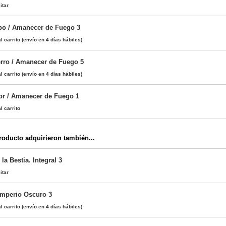
itar
bo / Amanecer de Fuego 3
l carrito
(envío en 4 días hábiles)
erro / Amanecer de Fuego 5
l carrito
(envío en 4 días hábiles)
or / Amanecer de Fuego 1
l carrito
oducto adquirieron también...
la Bestia. Integral 3
itar
 Imperio Oscuro 3
l carrito
(envío en 4 días hábiles)