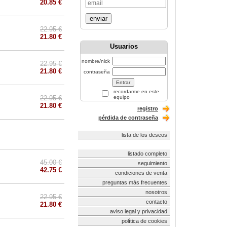
20.85 €
enviar
22.95 €
21.80 €
Usuarios
nombre/nick
22.95 €
21.80 €
contraseña
recordarme en este
22.95 €
equipo
21.80 €
registro
pérdida de contraseña
lista de los deseos
listado completo
45.00 €
seguimiento
42.75 €
condiciones de venta
preguntas más frecuentes
nosotros
22.95 €
contacto
21.80 €
aviso legal y privacidad
política de cookies