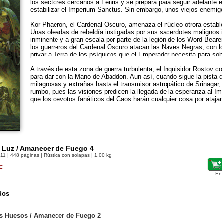
los sectores cercanos a Fenris y se prepara para seguir adelante 
estabilizar el Imperium Sanctus. Sin embargo, unos viejos enemig
Kor Phaeron, el Cardenal Oscuro, amenaza el núcleo otrora estab
Unas oleadas de rebeldía instigadas por sus sacerdotes malignos 
inminente y a gran escala por parte de la legión de los Word Beare
los guerreros del Cardenal Oscuro atacan las Naves Negras, con
privar a Terra de los psíquicos que el Emperador necesita para sobr
A través de esta zona de guerra turbulenta, el Inquisidor Rostov 
para dar con la Mano de Abaddon. Aun así, cuando sigue la pista 
milagrosas y extrañas hasta el transmisor astropático de Srinagar
rumbo, pues las visiones predicen la llegada de la esperanza al I
que los devotos fanáticos del Caos harán cualquier cosa por ataj
a Luz / Amanecer de Fuego 4
111
| 448 páginas | Rústica con solapas | 1.00 kg
€
En
dos
os Huesos / Amanecer de Fuego 2