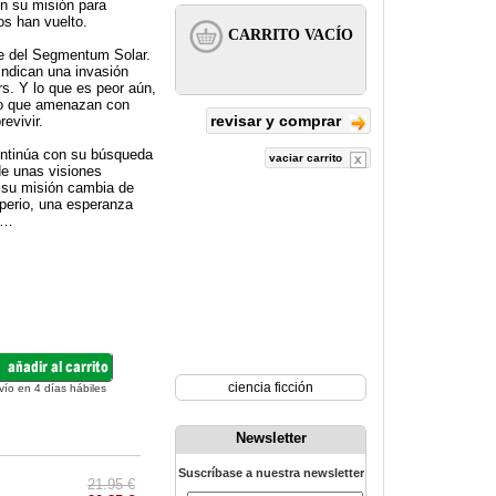
en su misión para
os han vuelto.
le del Segmentum Solar.
indican una invasión
rs. Y lo que es peor aún,
 lo que amenazan con
revisar y comprar
evivir.
continúa con su búsqueda
vaciar carrito
de unas visiones
, su misión cambia de
mperio, una esperanza
ar…
ciencia ficción
vío en 4 días hábiles
Newsletter
Suscríbase a nuestra newsletter
21.95 €