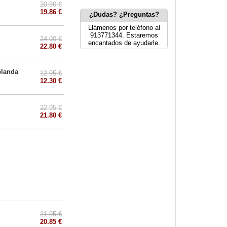
20.90 €
19.86 €
¿Dudas? ¿Preguntas?
Llámenos por teléfono al
913771344. Estaremos
24.00 €
encantados de ayudarle.
22.80 €
blanda
12.95 €
12.30 €
22.95 €
21.80 €
21.95 €
20.85 €