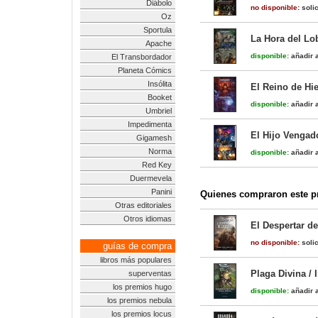
Diábolo
no disponible:
solic
Oz
Sportula
La Hora del Lo
Apache
disponible:
añadir a
El Transbordador
Planeta Cómics
Insólita
El Reino de Hi
Booket
disponible:
añadir a
Umbriel
Impedimenta
El Hijo Vengad
Gigamesh
Norma
disponible:
añadir a
Red Key
Duermevela
Panini
Quienes compraron este pr
Otras editoriales
Otros idiomas
El Despertar de 
no disponible:
solic
guías de compra
libros más populares
Plaga Divina /
superventas
los premios hugo
disponible:
añadir a
los premios nebula
los premios locus