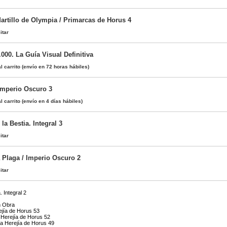
artillo de Olympia / Primarcas de Horus 4
itar
00. La Guía Visual Definitiva
l carrito
(envío en 72 horas hábiles)
 Imperio Oscuro 3
l carrito
(envío en 4 días hábiles)
la Bestia. Integral 3
itar
a Plaga / Imperio Oscuro 2
itar
. Integral 2
n Obra
ejía de Horus 53
 Herejía de Horus 52
La Herejía de Horus 49