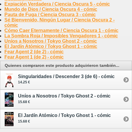
Expiación Verdadera / Ciencia Oscura 5 - cómic
Mundo de Dios / Ciencia Oscura 4 - cómic
Pauta de Fuga / Ciencia Oscura 3 - cómic
Sé Bienvenido, Ningún Lugar / Ciencia Oscura 2 -
cómic
Cómo Caer Eternamente / Ciencia Oscura 1 - cómic
La Sombra Roja / Imposibles Vengadores 1 - cómic
Uníos a Nosotros / Tokyo Ghost 2 - cómic
El Jardín Atómico / Tokyo Ghost 1 - cómic
Fear Agent 2 (de 2) - cómic
Fear Agent 1 (de 2) - cómic
Quienes compraron este producto adquirieron también...
Singularidades / Descender 3 (de 6) - cómic
14.25 €
Uníos a Nosotros / Tokyo Ghost 2 - cómic
15.68 €
El Jardín Atómico / Tokyo Ghost 1 - cómic
15.68 €