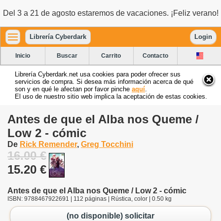
Del 3 a 21 de agosto estaremos de vacaciones. ¡Feliz verano!
Librería Cyberdark
Login
Inicio
Buscar
Carrito
Contacto
Librería Cyberdark.net usa cookies para poder ofrecer sus
servicios de compra. Si desea más información acerca de qué
son y en qué le afectan por favor pinche
aquí
.
El uso de nuestro sitio web implica la aceptación de estas cookies.
Antes de que el Alba nos Queme /
Low 2 - cómic
De
Rick Remender
,
Greg Tocchini
16.00 €
15.20 €
Antes de que el Alba nos Queme / Low 2 - cómic
ISBN: 9788467922691 | 112 páginas | Rústica, color | 0.50 kg
(no disponible) solicitar