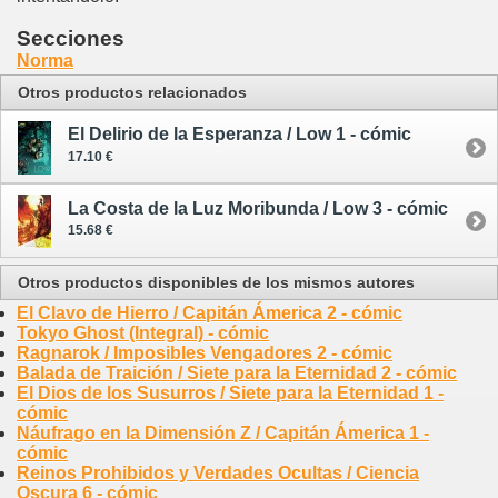
Secciones
Norma
Otros productos relacionados
El Delirio de la Esperanza / Low 1 - cómic
17.10 €
La Costa de la Luz Moribunda / Low 3 - cómic
15.68 €
Otros productos disponibles de los mismos autores
El Clavo de Hierro / Capitán Ámerica 2 - cómic
Tokyo Ghost (Integral) - cómic
Ragnarok / Imposibles Vengadores 2 - cómic
Balada de Traición / Siete para la Eternidad 2 - cómic
El Dios de los Susurros / Siete para la Eternidad 1 -
cómic
Náufrago en la Dimensión Z / Capitán Ámerica 1 -
cómic
Reinos Prohibidos y Verdades Ocultas / Ciencia
Oscura 6 - cómic