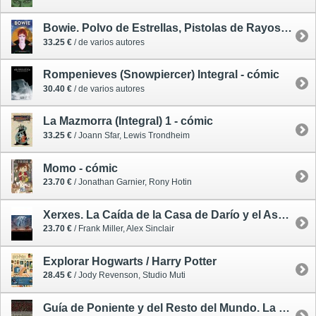
Bowie. Polvo de Estrellas, Pistolas de Rayos y Fantasías de la Era Espacial - cómic
33.25 €
/ de varios autores
Rompenieves (Snowpiercer) Integral - cómic
30.40 €
/ de varios autores
La Mazmorra (Integral) 1 - cómic
33.25 €
/ Joann Sfar, Lewis Trondheim
Momo - cómic
23.70 €
/ Jonathan Garnier, Rony Hotin
Xerxes. La Caída de la Casa de Darío y el Ascenso de Alejandro - cómic
23.70 €
/ Frank Miller, Alex Sinclair
Explorar Hogwarts / Harry Potter
28.45 €
/ Jody Revenson, Studio Muti
Guía de Poniente y del Resto del Mundo. La Serie Completa / Juego de Tronos