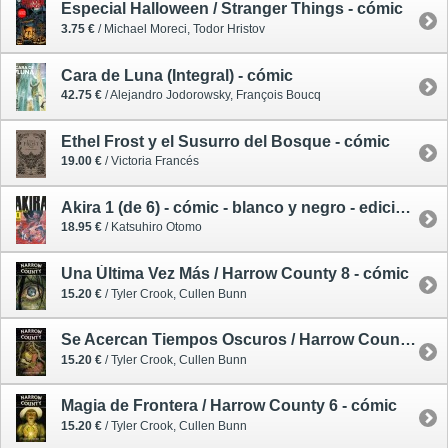
Especial Halloween / Stranger Things - cómic
3.75 €
/ Michael Moreci, Todor Hristov
Cara de Luna (Integral) - cómic
42.75 €
/ Alejandro Jodorowsky, François Boucq
Ethel Frost y el Susurro del Bosque - cómic
19.00 €
/ Victoria Francés
Akira 1 (de 6) - cómic - blanco y negro - edición definitiva
18.95 €
/ Katsuhiro Otomo
Una Última Vez Más / Harrow County 8 - cómic
15.20 €
/ Tyler Crook, Cullen Bunn
Se Acercan Tiempos Oscuros / Harrow County 7 - cómic
15.20 €
/ Tyler Crook, Cullen Bunn
Magia de Frontera / Harrow County 6 - cómic
15.20 €
/ Tyler Crook, Cullen Bunn