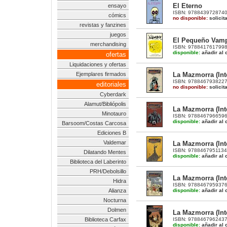
El Eterno
ensayo
ISBN: 9788439728740 |
cómics
no disponible:
solicit
revistas y fanzines
juegos
El Pequeño Vampir
merchandising
ISBN: 9788417617998 |
disponible:
añadir al c
ofertas
Liquidaciones y ofertas
La Mazmorra (Inte
Ejemplares firmados
ISBN: 9788467938227 |
editoriales
no disponible:
solicit
Cyberdark
Alamut/Bibliópolis
La Mazmorra (Inte
Minotauro
ISBN: 9788467966596 |
disponible:
añadir al c
Barsoom/Costas Carcosa
Ediciones B
Valdemar
La Mazmorra (Inte
ISBN: 9788467951134 |
Dilatando Mentes
disponible:
añadir al c
Biblioteca del Laberinto
PRH/Debolsillo
La Mazmorra (Inte
Hidra
ISBN: 9788467959376 |
disponible:
añadir al c
Alianza
Nocturna
Dolmen
La Mazmorra (Inte
ISBN: 9788467962437 |
Biblioteca Carfax
disponible:
añadir al c