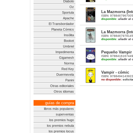
Diábolo
Oz
La Mazmorra (Inte
Sportula
ISBN: 9788467967005 |
Apache
disponible:
añadir al c
El Transbordador
Planeta Cómics
La Mazmorra (Inte
Insólita
ISBN: 9788467979145 |
disponible:
añadir al c
Booket
Umbriel
Pequeño Vampir 
Impedimenta
ISBN: 9788416167449 |
Gigamesh
disponible:
añadir al c
Norma
Red Key
Vampir - cómic
Duermevela
ISBN: 9788494143922 |
no disponible:
solicit
Panini
Otras editoriales
Otros idiomas
guías de compra
libros más populares
superventas
los premios hugo
los premios nebula
los premios locus