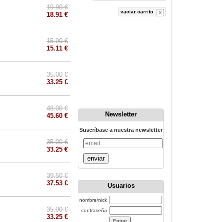
19.90 €
vaciar carrito
18.91 €
15.90 €
15.11 €
35.00 €
33.25 €
48.00 €
Newsletter
45.60 €
Suscríbase a nuestra newsletter
35.00 €
33.25 €
enviar
39.50 €
37.53 €
Usuarios
nombre/nick
35.00 €
contraseña
33.25 €