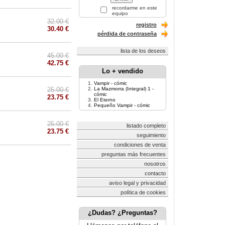
recordarme en este
equipo
32.00 €
registro
30.40 €
pérdida de contraseña
lista de los deseos
45.00 €
42.75 €
Lo + vendido
Vampir - cómic
25.00 €
La Mazmorra (Integral) 1 -
cómic
23.75 €
El Eterno
Pequeño Vampir - cómic
25.00 €
listado completo
23.75 €
seguimiento
condiciones de venta
preguntas más frecuentes
nosotros
contacto
aviso legal y privacidad
política de cookies
¿Dudas? ¿Preguntas?