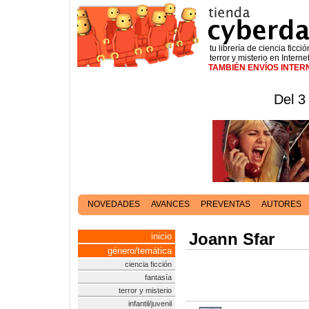
tu librería de ciencia ficció
terror y misterio en Interne
TAMBIÉN ENVÍOS INTE
Del 3
NOVEDADES
AVANCES
PREVENTAS
AUTORES
Joann Sfar
inicio
género/temática
ciencia ficción
fantasía
terror y misterio
infantil/juvenil