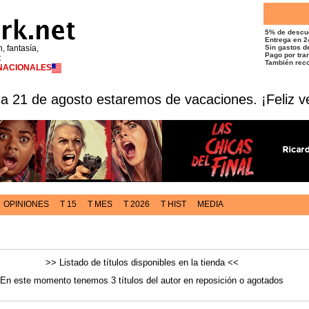
5% de descu
Entrega en 2
n, fantasía,
Sin gastos de
Pago por tran
t
También reco
RNACIONALES
 a 21 de agosto estaremos de vacaciones. ¡Feliz v
OPINIONES
T 15
T MES
T 2026
T HIST
MEDIA
>> Listado de títulos disponibles en la tienda <<
En este momento tenemos 3 títulos del autor en reposición o agotados