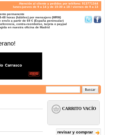
Atención al cliente y pedidos por teléfono: 913771344
lunes-jueves de 9 a 14 y de 15:30 a 18 / viernes de 9 a 13
ento permanente
4-48 horas (hábiles) por mensajero (MRW)
 envío a partir de 69 € (España peninsular)
sferencia, contra-reembolso, tarjeta o paypal
gida en nuestra oficina de Madrid
erano!
revisar y comprar