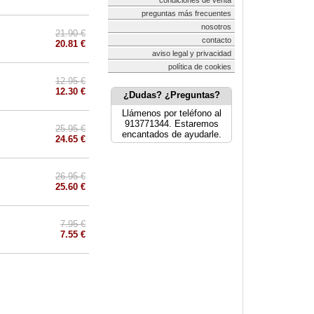
condiciones de venta
preguntas más frecuentes
nosotros
21.90 €
contacto
20.81 €
aviso legal y privacidad
política de cookies
12.95 €
12.30 €
¿Dudas? ¿Preguntas?
Llámenos por teléfono al
913771344. Estaremos
25.95 €
encantados de ayudarle.
24.65 €
26.95 €
25.60 €
7.95 €
7.55 €