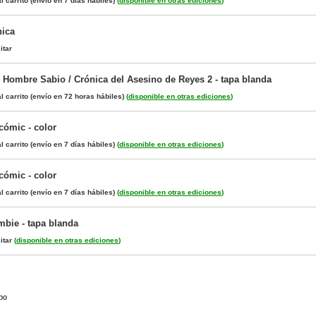
l carrito
(envío en 7 días hábiles)
(
disponible en otras ediciones
)
nica
itar
 Hombre Sabio / Crónica del Asesino de Reyes 2 - tapa blanda
l carrito
(envío en 72 horas hábiles)
(
disponible en otras ediciones
)
 cómic - color
l carrito
(envío en 7 días hábiles)
(
disponible en otras ediciones
)
 cómic - color
l carrito
(envío en 7 días hábiles)
(
disponible en otras ediciones
)
bie - tapa blanda
itar
(
disponible en otras ediciones
)
lbo