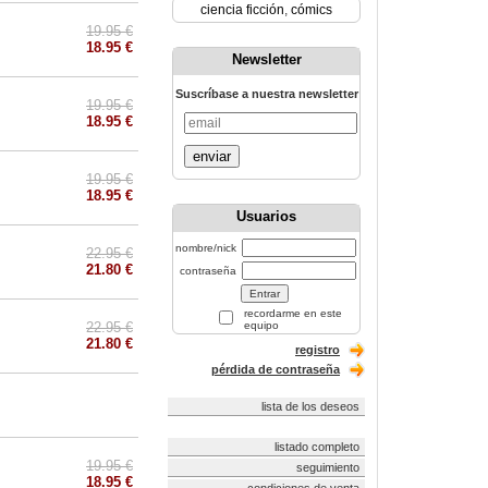
ciencia ficción
,
cómics
19.95 €
18.95 €
Newsletter
Suscríbase a nuestra newsletter
19.95 €
18.95 €
enviar
19.95 €
18.95 €
Usuarios
nombre/nick
22.95 €
21.80 €
contraseña
recordarme en este
22.95 €
equipo
21.80 €
registro
pérdida de contraseña
lista de los deseos
listado completo
19.95 €
seguimiento
18.95 €