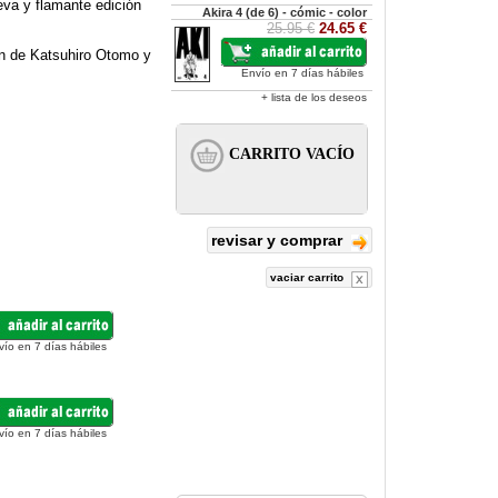
eva y flamante edición
Akira 4 (de 6) - cómic - color
25.95 €
24.65 €
an de Katsuhiro Otomo y
Envío en 7 días hábiles
+ lista de los deseos
revisar y comprar
vaciar carrito
vío en 7 días hábiles
vío en 7 días hábiles