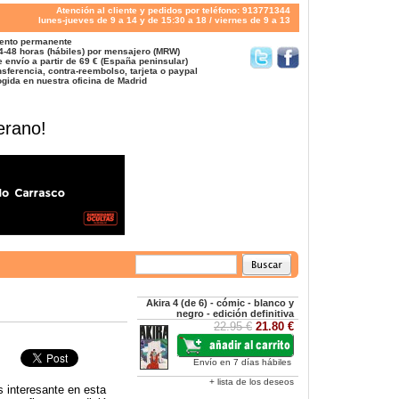
Atención al cliente y pedidos por teléfono: 913771344
lunes-jueves de 9 a 14 y de 15:30 a 18 / viernes de 9 a 13
ento permanente
4-48 horas (hábiles) por mensajero (MRW)
 envío a partir de 69 € (España peninsular)
sferencia, contra-reembolso, tarjeta o paypal
gida en nuestra oficina de Madrid
erano!
Akira 4 (de 6) - cómic - blanco y
negro - edición definitiva
22.95 €
21.80 €
Envío en 7 días hábiles
+ lista de los deseos
 interesante en esta