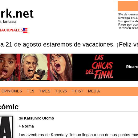
5% de descu
Entrega en 2
n, fantasía,
Sin gastos de
Pago por tran
t
También reco
RNACIONALES
 a 21 de agosto estaremos de vacaciones. ¡Feliz v
OPINIONES
T 15
T MES
T 2026
T HIST
MEDIA
 cómic
de
Katsuhiro Otomo
>
Norma
Las aventuras de Kaneda y Tetsuo llegan a uno de sus puntos más