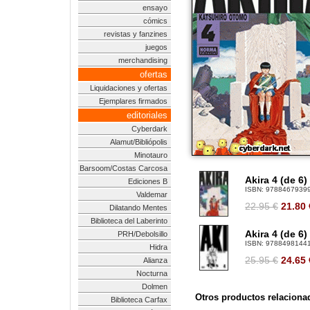
ensayo
cómics
revistas y fanzines
juegos
merchandising
ofertas
Liquidaciones y ofertas
Ejemplares firmados
editoriales
Cyberdark
Alamut/Bibliópolis
Minotauro
Barsoom/Costas Carcosa
Akira 4 (de 6)
Ediciones B
ISBN:
9788467939
Valdemar
22.95 €
21.80
Dilatando Mentes
Biblioteca del Laberinto
Akira 4 (de 6)
PRH/Debolsillo
ISBN:
9788498144
Hidra
25.95 €
24.65
Alianza
Nocturna
Dolmen
Otros productos relaciona
Biblioteca Carfax