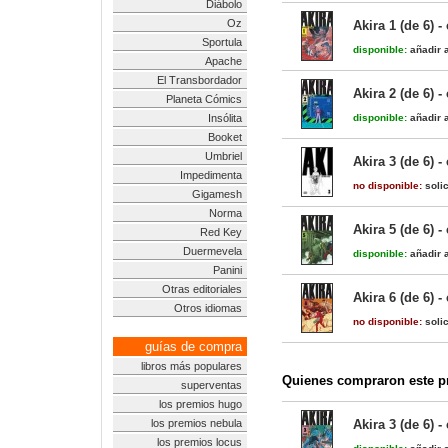
Diábolo
Oz
Akira 1 (de 6) -
Sportula
disponible:
añadir a
Apache
El Transbordador
Akira 2 (de 6) -
Planeta Cómics
Insólita
disponible:
añadir a
Booket
Umbriel
Akira 3 (de 6) -
Impedimenta
no disponible:
solic
Gigamesh
Norma
Akira 5 (de 6) -
Red Key
Duermevela
disponible:
añadir a
Panini
Otras editoriales
Akira 6 (de 6) -
Otros idiomas
no disponible:
solic
guías de compra
libros más populares
Quienes compraron este pr
superventas
los premios hugo
los premios nebula
Akira 3 (de 6) -
los premios locus