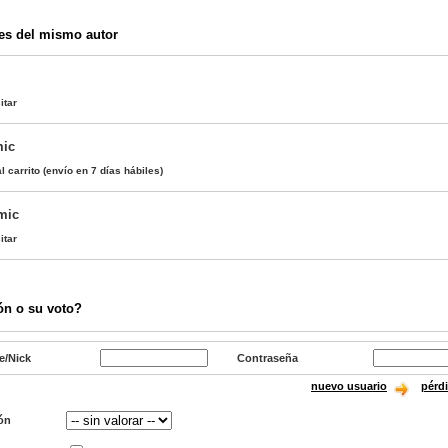
es del mismo autor
itar
mic
l carrito
(envío en 7 días hábiles)
mic
itar
ón o su voto?
e/Nick
Contraseña
nuevo usuario
pérd
ón