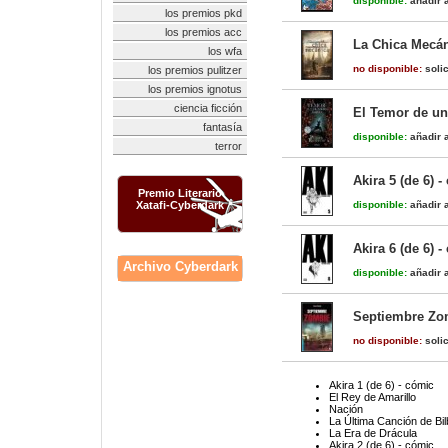
disponible:
añadir a
los premios pkd
los premios acc
La Chica Mecá
los wfa
no disponible:
solic
los premios pulitzer
los premios ignotus
ciencia ficción
El Temor de un
fantasía
disponible:
añadir a
terror
Akira 5 (de 6) -
Premio Literario
Xatafi-Cyberdark
disponible:
añadir a
Akira 6 (de 6) -
Archivo Cyberdark
disponible:
añadir a
Septiembre Zom
no disponible:
solic
Akira 1 (de 6) - cómic
El Rey de Amarillo
Nación
La Última Canción de Bi
La Era de Drácula
Akira 2 (de 6) - cómic