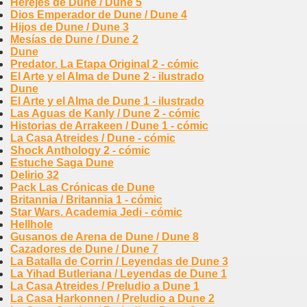
Herejes de Dune / Dune 5
Dios Emperador de Dune / Dune 4
Hijos de Dune / Dune 3
Mesías de Dune / Dune 2
Dune
Predator. La Etapa Original 2 - cómic
El Arte y el Alma de Dune 2 - ilustrado
Dune
El Arte y el Alma de Dune 1 - ilustrado
Las Aguas de Kanly / Dune 2 - cómic
Historias de Arrakeen / Dune 1 - cómic
La Casa Atreides / Dune - cómic
Shock Anthology 2 - cómic
Estuche Saga Dune
Delirio 32
Pack Las Crónicas de Dune
Britannia / Britannia 1 - cómic
Star Wars. Academia Jedi - cómic
Hellhole
Gusanos de Arena de Dune / Dune 8
Cazadores de Dune / Dune 7
La Batalla de Corrin / Leyendas de Dune 3
La Yihad Butleriana / Leyendas de Dune 1
La Casa Atreides / Preludio a Dune 1
La Casa Harkonnen / Preludio a Dune 2