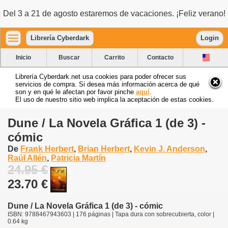
Del 3 a 21 de agosto estaremos de vacaciones. ¡Feliz verano!
Librería Cyberdark
Login
Inicio
Buscar
Carrito
Contacto
Librería Cyberdark.net usa cookies para poder ofrecer sus
servicios de compra. Si desea más información acerca de qué
son y en qué le afectan por favor pinche
aquí
.
El uso de nuestro sitio web implica la aceptación de estas cookies.
Dune / La Novela Gráfica 1 (de 3) -
cómic
De
Frank Herbert
,
Brian Herbert
,
Kevin J. Anderson
,
Raúl Allén
,
Patricia Martín
24.95 €
23.70 €
Dune / La Novela Gráfica 1 (de 3) - cómic
ISBN: 9788467943603 | 176 páginas | Tapa dura con sobrecubierta, color |
0.64 kg