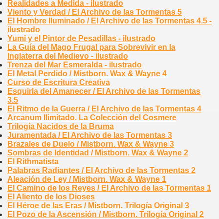
Realidades a Medida - ilustrado
Viento y Verdad / El Archivo de las Tormentas 5
El Hombre Iluminado / El Archivo de las Tormentas 4.5 -
ilustrado
Yumi y el Pintor de Pesadillas - ilustrado
La Guía del Mago Frugal para Sobrevivir en la
Inglaterra del Medievo - ilustrado
Trenza del Mar Esmeralda - ilustrado
El Metal Perdido / Mistborn. Wax & Wayne 4
Curso de Escritura Creativa
Esquirla del Amanecer / El Archivo de las Tormentas
3.5
El Ritmo de la Guerra / El Archivo de las Tormentas 4
Arcanum Ilimitado. La Colección del Cosmere
Trilogía Nacidos de la Bruma
Juramentada / El Archivo de las Tormentas 3
Brazales de Duelo / Mistborn. Wax & Wayne 3
Sombras de Identidad / Mistborn. Wax & Wayne 2
El Rithmatista
Palabras Radiantes / El Archivo de las Tormentas 2
Aleación de Ley / Mistborn. Wax & Wayne 1
El Camino de los Reyes / El Archivo de las Tormentas 1
El Aliento de los Dioses
El Héroe de las Eras / Mistborn. Trilogía Original 3
El Pozo de la Ascensión / Mistborn. Trilogía Original 2