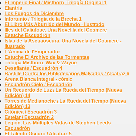
El Imperio Final / Mistborn. Trilogía Original 1
Elantris
Los Fuegos de Diciembre
Infortunio / Trilogía de la Brecha 1
El Libro Más Aburrido del Mundo - ilustrado
Illes del Caliufosc. Una Novel.la del Cosmere
Estuche Escuadrón
Islas de la Ascuaoscura. Una Novela del Cosmere -
ilustrado
L'Ànima de l'Emperador
Estuche El Archivo de las Tormentas
Trilogía Mistborn. Wax & Wayne
Desafiante / Escuadrón 4
Bastille Contra los Bibliotecarios Malvados / Alcatraz 6
Arena Blanca Integral - cómic
Escuadrón Cielo / Escuadrón
Un Recuerdo de Luz / La Rueda del Tiempo (Nueva
Edición) 14
Torres de Medianoche / La Rueda del Tiempo (Nueva
Edición) 13
Citónica / Escuadrón 3
Estelar / Escuadrón 2
Legión. Las Múltiples Vidas de Stephen Leeds
Escuadrón
El Talento Oscuro / Alcatraz 5