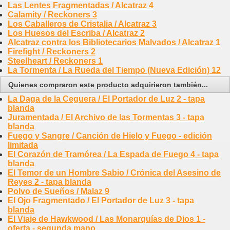
Las Lentes Fragmentadas / Alcatraz 4
Calamity / Reckoners 3
Los Caballeros de Cristalia / Alcatraz 3
Los Huesos del Escriba / Alcatraz 2
Alcatraz contra los Bibliotecarios Malvados / Alcatraz 1
Firefight / Reckoners 2
Steelheart / Reckoners 1
La Tormenta / La Rueda del Tiempo (Nueva Edición) 12
Quienes compraron este producto adquirieron también...
La Daga de la Ceguera / El Portador de Luz 2 - tapa
blanda
Juramentada / El Archivo de las Tormentas 3 - tapa
blanda
Fuego y Sangre / Canción de Hielo y Fuego - edición
limitada
El Corazón de Tramórea / La Espada de Fuego 4 - tapa
blanda
El Temor de un Hombre Sabio / Crónica del Asesino de
Reyes 2 - tapa blanda
Polvo de Sueños / Malaz 9
El Ojo Fragmentado / El Portador de Luz 3 - tapa
blanda
El Viaje de Hawkwood / Las Monarquías de Dios 1 -
oferta - segunda mano