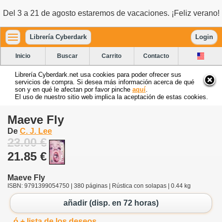
Del 3 a 21 de agosto estaremos de vacaciones. ¡Feliz verano!
Librería Cyberdark
Login
Inicio
Buscar
Carrito
Contacto
Librería Cyberdark.net usa cookies para poder ofrecer sus
servicios de compra. Si desea más información acerca de qué
son y en qué le afectan por favor pinche
aquí
.
El uso de nuestro sitio web implica la aceptación de estas cookies.
Maeve Fly
De
C. J. Lee
23.00 €
21.85 €
Maeve Fly
ISBN: 9791399054750 | 380 páginas | Rústica con solapas | 0.44 kg
añadir (disp. en 72 horas)
ó + lista de los deseos