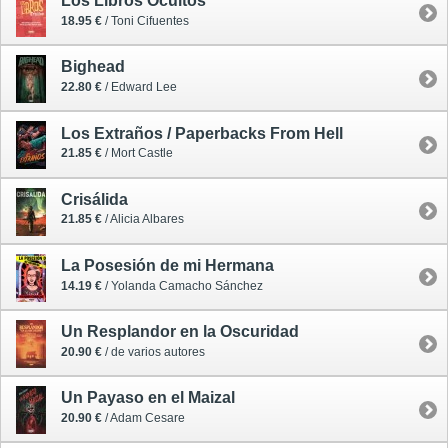
Los Libros Ocultos
18.95 €
/ Toni Cifuentes
Bighead
22.80 €
/ Edward Lee
Los Extraños / Paperbacks From Hell
21.85 €
/ Mort Castle
Crisálida
21.85 €
/ Alicia Albares
La Posesión de mi Hermana
14.19 €
/ Yolanda Camacho Sánchez
Un Resplandor en la Oscuridad
20.90 €
/ de varios autores
Un Payaso en el Maizal
20.90 €
/ Adam Cesare