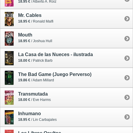
18.95 €
/ Alberto A. Roiz
Mr. Cables
18.95 €
/ Ronald Malfi
Mouth
18.95 €
/ Joshua Hull
La Casa de las Nueces - ilustrada
18.00 €
/ Patrick Barb
The Bad Game (Juego Perverso)
19.86 €
/ Adam Millard
Transmutada
18.00 €
/ Eve Harms
Inhumano
18.95 €
/ Lin Carbajales