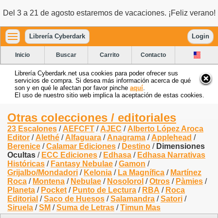
Del 3 a 21 de agosto estaremos de vacaciones. ¡Feliz verano!
Librería Cyberdark
Login
Inicio
Buscar
Carrito
Contacto
Librería Cyberdark.net usa cookies para poder ofrecer sus
servicios de compra. Si desea más información acerca de qué
son y en qué le afectan por favor pinche
aquí
.
El uso de nuestro sitio web implica la aceptación de estas cookies.
Otras colecciones / editoriales
23 Escalones
/
AEFCFT
/
AJEC
/
Alberto López Aroca
Editor
/
Alethé
/
Alfaguara
/
Anagrama
/
Applehead
/
Berenice
/
Calamar Ediciones
/
Destino
/
Dimensiones
Ocultas
/
ECC Ediciones
/
Edhasa
/
Edhasa Narrativas
Históricas
/
Fantasy Nebulae
/
Gamon
/
Grijalbo/Mondadori
/
Kelonia
/
La Magnífica
/
Martínez
Roca
/
Montena
/
Nebulae
/
Nosolorol
/
Otros
/
Pàmies
/
Planeta
/
Pocket
/
Punto de Lectura
/
RBA
/
Roca
Editorial
/
Saco de Huesos
/
Salamandra
/
Satori
/
Siruela
/
SM
/
Suma de Letras
/
Timun Mas