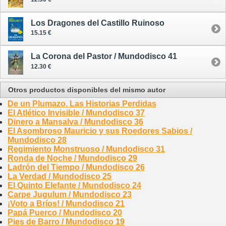
Los Dragones del Castillo Ruinoso
15.15 €
La Corona del Pastor / Mundodisco 41
12.30 €
Otros productos disponibles del mismo autor
De un Plumazo. Las Historias Perdidas
El Atlético Invisible / Mundodisco 37
Dinero a Mansalva / Mundodisco 36
El Asombroso Mauricio y sus Roedores Sabios /
Mundodisco 28
Regimiento Monstruoso / Mundodisco 31
Ronda de Noche / Mundodisco 29
Ladrón del Tiempo / Mundodisco 26
La Verdad / Mundodisco 25
El Quinto Elefante / Mundodisco 24
Carpe Jugulum / Mundodisco 23
¡Voto a Bríos! / Mundodisco 21
Papá Puerco / Mundodisco 20
Pies de Barro / Mundodisco 19