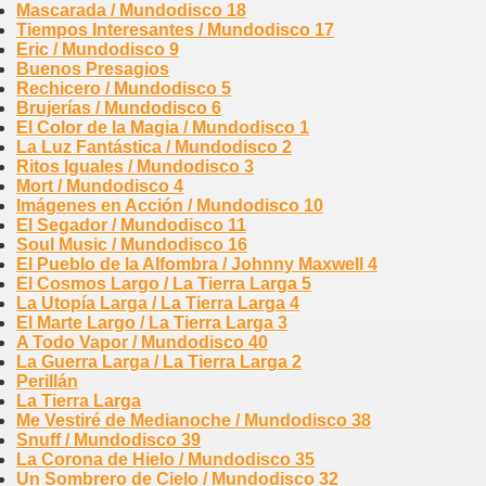
Mascarada / Mundodisco 18
Tiempos Interesantes / Mundodisco 17
Eric / Mundodisco 9
Buenos Presagios
Rechicero / Mundodisco 5
Brujerías / Mundodisco 6
El Color de la Magia / Mundodisco 1
La Luz Fantástica / Mundodisco 2
Ritos Iguales / Mundodisco 3
Mort / Mundodisco 4
Imágenes en Acción / Mundodisco 10
El Segador / Mundodisco 11
Soul Music / Mundodisco 16
El Pueblo de la Alfombra / Johnny Maxwell 4
El Cosmos Largo / La Tierra Larga 5
La Utopía Larga / La Tierra Larga 4
El Marte Largo / La Tierra Larga 3
A Todo Vapor / Mundodisco 40
La Guerra Larga / La Tierra Larga 2
Perillán
La Tierra Larga
Me Vestiré de Medianoche / Mundodisco 38
Snuff / Mundodisco 39
La Corona de Hielo / Mundodisco 35
Un Sombrero de Cielo / Mundodisco 32