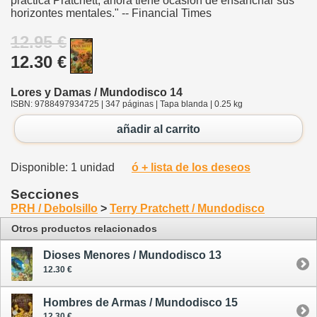
practica Pratchett, ahora tiene ocasión de ensanchar sus
horizontes mentales." -- Financial Times
12.95 €
12.30 €
Lores y Damas / Mundodisco 14
ISBN: 9788497934725 | 347 páginas | Tapa blanda | 0.25 kg
añadir al carrito
Disponible: 1 unidad
ó + lista de los deseos
Secciones
PRH / Debolsillo
>
Terry Pratchett / Mundodisco
Otros productos relacionados
Dioses Menores / Mundodisco 13
12.30 €
Hombres de Armas / Mundodisco 15
12.30 €