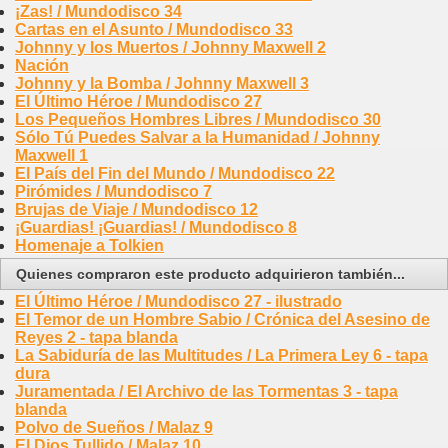
¡Zas! / Mundodisco 34
Cartas en el Asunto / Mundodisco 33
Johnny y los Muertos / Johnny Maxwell 2
Nación
Johnny y la Bomba / Johnny Maxwell 3
El Último Héroe / Mundodisco 27
Los Pequeños Hombres Libres / Mundodisco 30
Sólo Tú Puedes Salvar a la Humanidad / Johnny
Maxwell 1
El País del Fin del Mundo / Mundodisco 22
Pirómides / Mundodisco 7
Brujas de Viaje / Mundodisco 12
¡Guardias! ¡Guardias! / Mundodisco 8
Homenaje a Tolkien
Quienes compraron este producto adquirieron también...
El Último Héroe / Mundodisco 27 - ilustrado
El Temor de un Hombre Sabio / Crónica del Asesino de
Reyes 2 - tapa blanda
La Sabiduría de las Multitudes / La Primera Ley 6 - tapa
dura
Juramentada / El Archivo de las Tormentas 3 - tapa
blanda
Polvo de Sueños / Malaz 9
El Dios Tullido / Malaz 10