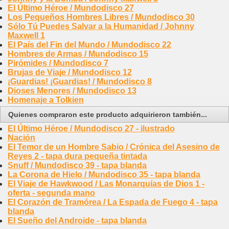
El Último Héroe / Mundodisco 27
Los Pequeños Hombres Libres / Mundodisco 30
Sólo Tú Puedes Salvar a la Humanidad / Johnny
Maxwell 1
El País del Fin del Mundo / Mundodisco 22
Hombres de Armas / Mundodisco 15
Pirómides / Mundodisco 7
Brujas de Viaje / Mundodisco 12
¡Guardias! ¡Guardias! / Mundodisco 8
Dioses Menores / Mundodisco 13
Homenaje a Tolkien
Quienes compraron este producto adquirieron también...
El Último Héroe / Mundodisco 27 - ilustrado
Nación
El Temor de un Hombre Sabio / Crónica del Asesino de
Reyes 2 - tapa dura pequeña tintada
Snuff / Mundodisco 39 - tapa blanda
La Corona de Hielo / Mundodisco 35 - tapa blanda
El Viaje de Hawkwood / Las Monarquías de Dios 1 -
oferta - segunda mano
El Corazón de Tramórea / La Espada de Fuego 4 - tapa
blanda
El Sueño del Androide - tapa blanda