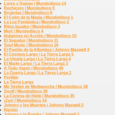
Lores y Damas / Mundodisco 14
Rechicero / Mundodisco 5
Brujerías / Mundodisco 6
El Color de la Magia / Mundodisco 1
La Luz Fantástica / Mundodisco 2
Ritos Iguales / Mundodisco 3
Mort / Mundodisco 4
Imágenes en Acción / Mundodisco 10
El Segador / Mundodisco 11
Soul Music / Mundodisco 16
El Pueblo de la Alfombra / Johnny Maxwell 4
El Cosmos Largo / La Tierra Larga 5
La Utopía Larga / La Tierra Larga 4
El Marte Largo / La Tierra Larga 3
A Todo Vapor / Mundodisco 40
La Guerra Larga / La Tierra Larga 2
Perillán
La Tierra Larga
Me Vestiré de Medianoche / Mundodisco 38
Snuff / Mundodisco 39
La Corona de Hielo / Mundodisco 35
¡Zas! / Mundodisco 34
Johnny y los Muertos / Johnny Maxwell 2
Nación
Johnny y la Bomba / Johnny Maxwell 3