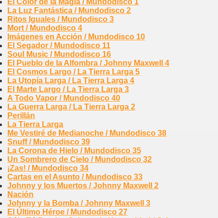
El Color de la Magia / Mundodisco 1
La Luz Fantástica / Mundodisco 2
Ritos Iguales / Mundodisco 3
Mort / Mundodisco 4
Imágenes en Acción / Mundodisco 10
El Segador / Mundodisco 11
Soul Music / Mundodisco 16
El Pueblo de la Alfombra / Johnny Maxwell 4
El Cosmos Largo / La Tierra Larga 5
La Utopía Larga / La Tierra Larga 4
El Marte Largo / La Tierra Larga 3
A Todo Vapor / Mundodisco 40
La Guerra Larga / La Tierra Larga 2
Perillán
La Tierra Larga
Me Vestiré de Medianoche / Mundodisco 38
Snuff / Mundodisco 39
La Corona de Hielo / Mundodisco 35
Un Sombrero de Cielo / Mundodisco 32
¡Zas! / Mundodisco 34
Cartas en el Asunto / Mundodisco 33
Johnny y los Muertos / Johnny Maxwell 2
Nación
Johnny y la Bomba / Johnny Maxwell 3
El Último Héroe / Mundodisco 27