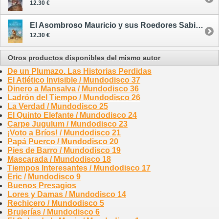
12.30 €
El Asombroso Mauricio y sus Roedores Sabios / Mundodisco 28
12.30 €
Otros productos disponibles del mismo autor
De un Plumazo. Las Historias Perdidas
El Atlético Invisible / Mundodisco 37
Dinero a Mansalva / Mundodisco 36
Ladrón del Tiempo / Mundodisco 26
La Verdad / Mundodisco 25
El Quinto Elefante / Mundodisco 24
Carpe Jugulum / Mundodisco 23
¡Voto a Bríos! / Mundodisco 21
Papá Puerco / Mundodisco 20
Pies de Barro / Mundodisco 19
Mascarada / Mundodisco 18
Tiempos Interesantes / Mundodisco 17
Eric / Mundodisco 9
Buenos Presagios
Lores y Damas / Mundodisco 14
Rechicero / Mundodisco 5
Brujerías / Mundodisco 6