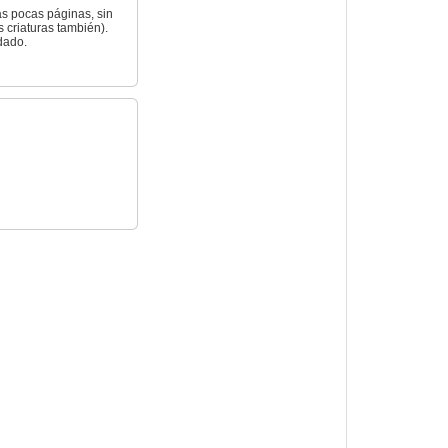
as pocas páginas, sin
criaturas también).
dado.