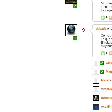
Mi prim
embargo
Es segu
1
dabatis
el 
9
Como bi
Lo que 
El relat
Muy bue
1
will
Man
Mauri
e
victord
farenhe
excali_