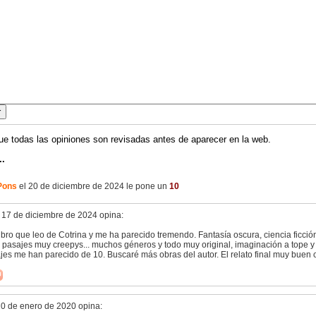
ue todas las opiniones son revisadas antes de aparecer en la web.
..
Pons
el 20 de diciembre de 2024 le pone un
10
 17 de diciembre de 2024 opina:
ibro que leo de Cotrina y me ha parecido tremendo. Fantasía oscura, ciencia ficción
 pasajes muy creepys... muchos géneros y todo muy original, imaginación a tope y
jes me han parecido de 10. Buscaré más obras del autor. El relato final muy buen
20 de enero de 2020 opina: