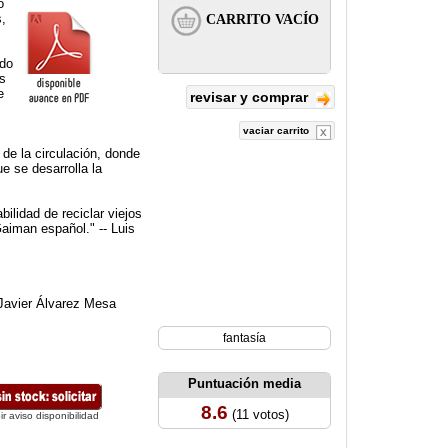
o
s,
ado
as
e
revisar y comprar
vaciar carrito
 de la circulación, donde
e se desarrolla la
ilidad de reciclar viejos
aiman español." -- Luis
 Javier Álvarez Mesa
fantasía
Puntuación media
8.6
(11 votos)
ir aviso disponibilidad