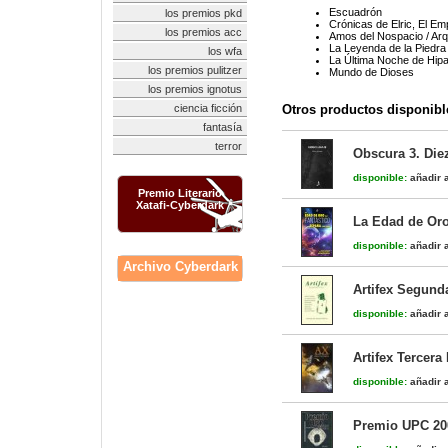
Escuadrón
los premios pkd
Crónicas de Elric, El Em
los premios acc
Amos del Nospacio / Arq
La Leyenda de la Piedra 
los wfa
La Última Noche de Hipa
los premios pulitzer
Mundo de Dioses
los premios ignotus
ciencia ficción
Otros productos disponibl
fantasía
terror
Obscura 3. Die
disponible:
añadir a
Premio Literario
Xatafi-Cyberdark
La Edad de Oro
disponible:
añadir a
Archivo Cyberdark
Artifex Segund
disponible:
añadir a
Artifex Tercera
disponible:
añadir a
Premio UPC 20