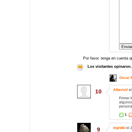
Por favor, tenga en cuenta q
Los visitantes opinaron.
Oscar 
AlbertoV
el
10
Primer l
algunos
persona
1
ingridkl
el 
9