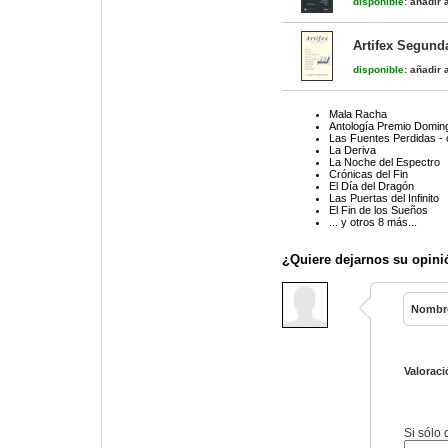
disponible:
añadir a
Artifex Segund
disponible:
añadir a
Mala Racha
Antología Premio Domin
Las Fuentes Perdidas -
La Deriva
La Noche del Espectro
Crónicas del Fin
El Día del Dragón
Las Puertas del Infinito
El Fin de los Sueños
... y otros 8 más...
¿Quiere dejarnos su opini
Nombr
Valoraci
Si sólo