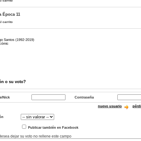
l carrito
a Época 11
l carrito
go Santos (1992-2019)
 cómic
ón o su voto?
e/Nick
Contraseña
nuevo usuario
pérd
ón
Publicar también en Facebook
 desea dejar su voto no rellene este campo