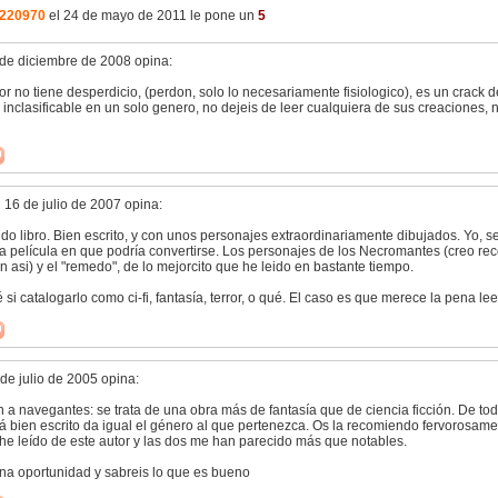
n220970
el 24 de mayo de 2011 le pone un
5
3 de diciembre de 2008 opina:
or no tiene desperdicio, (perdon, solo lo necesariamente fisiologico), es un crack de 
 inclasificable en un solo genero, no dejeis de leer cualquiera de sus creaciones, 
 16 de julio de 2007 opina:
o libro. Bien escrito, y con unos personajes extraordinariamente dibujados. Yo, se
la película en que podría convertirse. Los personajes de los Necromantes (creo re
 asi) y el "remedo", de lo mejorcito que he leido en bastante tiempo.
 si catalogarlo como ci-fi, fantasía, terror, o qué. El caso es que merece la pena lee
de julio de 2005 opina:
n a navegantes: se trata de una obra más de fantasía que de ciencia ficción. De t
stá bien escrito da igual el género al que pertenezca. Os la recomiendo fervorosam
 he leído de este autor y las dos me han parecido más que notables.
na oportunidad y sabreis lo que es bueno