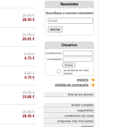
Newsletter
Suscríbase a nuestra newsletter
29.95 €
28.45 €
enviar
21.90 €
20.81 €
Usuarios
nombre/nick
5.00 €
4.75 €
contraseña
recordarme en este
5.00 €
equipo
4.75 €
registro
pérdida de contraseña
20.90 €
lista de los deseos
19.86 €
listado completo
seguimiento
29.95 €
28.45 €
condiciones de venta
preguntas más frecuentes
nosotros