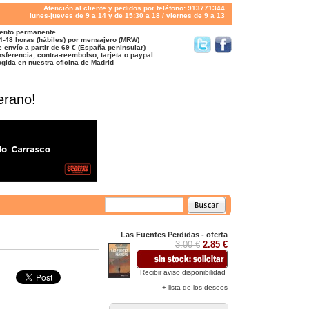
Atención al cliente y pedidos por teléfono: 913771344
lunes-jueves de 9 a 14 y de 15:30 a 18 / viernes de 9 a 13
ento permanente
4-48 horas (hábiles) por mensajero (MRW)
 envío a partir de 69 € (España peninsular)
sferencia, contra-reembolso, tarjeta o paypal
gida en nuestra oficina de Madrid
erano!
Las Fuentes Perdidas - oferta
3.00 €
2.85 €
Recibir aviso disponibilidad
+ lista de los deseos