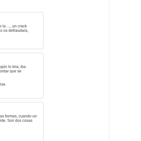
la ...., un crack
no os defraudara,
gún lo leia, iba
cordar que se
rse.
odas formas, cuando un
ente. Son dos cosas