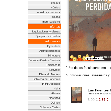
ensayo
cómics
revistas y fanzines
juegos
merchandising
ofertas
Liquidaciones y ofertas
Ejemplares firmados
editoriales
Cyberdark
Alamut/Bibliópolis
Minotauro
Barsoom/Costas Carcosa
Ediciones B
"Uno de los fabuladores más per
Valdemar
Dilatando Mentes
"Conspiraciones, asesinatos y 
Biblioteca del Laberinto
PRH/Debolsillo
Hidra
Las Fuentes P
Alianza
ISBN:
9788491047
Nocturna
3.00 €
2.85
€
Dolmen
Biblioteca Carfax