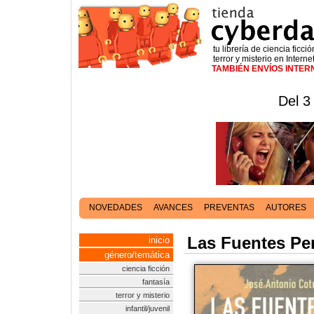
tu librería de ciencia ficció
terror y misterio en Interne
TAMBIÉN ENVÍOS INTE
Del 3
NOVEDADES
AVANCES
PREVENTAS
AUTORES
Las Fuentes Pe
inicio
género/temática
ciencia ficción
fantasía
terror y misterio
infantil/juvenil