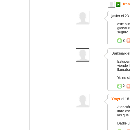
fra
jaster el 2
este aut
global e
seguro.
2
Darkmaik el
Estupend
viendo 
llamaban
Yo no sé
2
Ymyr
el 18 
Atenció
libro e
las que
Dadle u