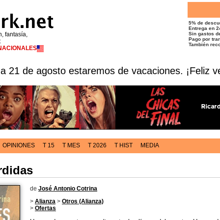
5% de descu
Entrega en 2
n, fantasía,
Sin gastos de
Pago por tran
t
También reco
RNACIONALES
 a 21 de agosto estaremos de vacaciones. ¡Feliz v
OPINIONES
T 15
T MES
T 2026
T HIST
MEDIA
rdidas
de
José Antonio Cotrina
>
Alianza
>
Otros (Alianza)
>
Ofertas