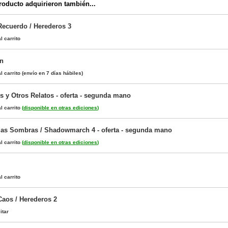
oducto adquirieron también...
Recuerdo / Herederos 3
l carrito
in
l carrito
(envío en 7 días hábiles)
s y Otros Relatos - oferta - segunda mano
l carrito
(
disponible en otras ediciones
)
las Sombras / Shadowmarch 4 - oferta - segunda mano
l carrito
(
disponible en otras ediciones
)
l carrito
Caos / Herederos 2
itar