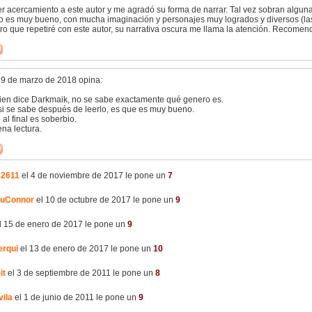
er acercamiento a este autor y me agradó su forma de narrar. Tal vez sobran algun
 es muy bueno, con mucha imaginación y personajes muy logrados y diversos (las 
ro que repetiré con este autor, su narrativa oscura me llama la atención. Recomen
19 de marzo de 2018 opina:
en dice Darkmaik, no se sabe exactamente qué genero es.
si se sabe después de leerlo, es que es muy bueno.
o al final es soberbio.
na lectura.
y2611
el 4 de noviembre de 2017 le pone un
7
uConnor
el 10 de octubre de 2017 le pone un
9
l 15 de enero de 2017 le pone un
9
erqui
el 13 de enero de 2017 le pone un
10
it
el 3 de septiembre de 2011 le pone un
8
vila
el 1 de junio de 2011 le pone un
9