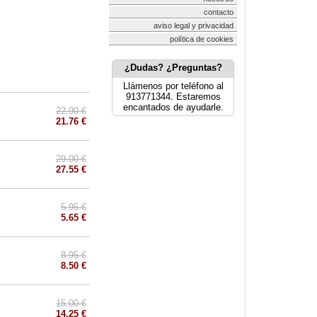
contacto
aviso legal y privacidad
política de cookies
¿Dudas? ¿Preguntas?
Llámenos por teléfono al
913771344. Estaremos
encantados de ayudarle.
22.90 €
21.76 €
29.00 €
27.55 €
5.95 €
5.65 €
8.95 €
8.50 €
15.00 €
14.25 €