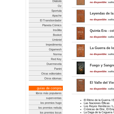
Diábolo
no disponible:
solic
Oz
Sportula
Leyendas de la
Apache
no disponible:
solic
El Transbordador
Planeta Cómics
Insólita
Quinta Era - co
Booket
no disponible:
solic
Umbriel
Impedimenta
La Guerra de lo
Gigamesh
Norma
no disponible:
solic
Red Key
Duermevela
Fuego y Sangre
Panini
no disponible:
solic
Otras editoriales
Otros idiomas
El Valle del Vi
guías de compra
no disponible:
solic
libros más populares
superventas
El Ritmo de la Guerra / 
los premios hugo
Las Naciones Élficas
Los Reyes Heréticos / 
los premios nebula
Crónicas de Elric, El Em
La Daga de la Ceguera /
los premios locus