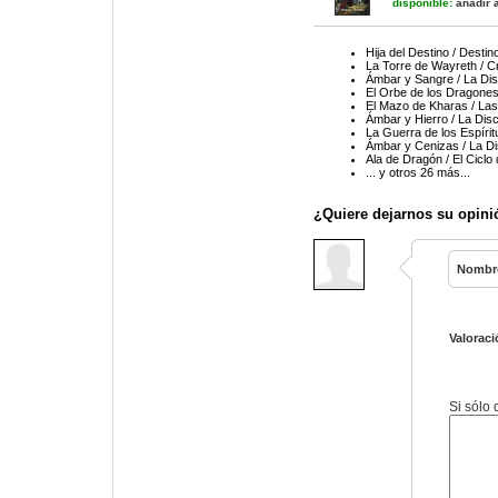
disponible:
añadir a
Hija del Destino / Destin
La Torre de Wayreth / C
Ámbar y Sangre / La Di
El Orbe de los Dragones
El Mazo de Kharas / Las
Ámbar y Hierro / La Dis
La Guerra de los Espírit
Ámbar y Cenizas / La D
Ala de Dragón / El Ciclo 
... y otros 26 más...
¿Quiere dejarnos su opini
Nombr
Valoraci
Si sólo