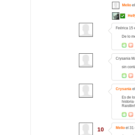
Melio
el
Hel
Feérica 15 
De lo me
Crysania Ma
sin con
Crysania
el
Es de l
historia
Raistlin!!
Melio
el 31
10