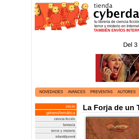
tu librería de ciencia ficció
terror y misterio en Interne
TAMBIÉN ENVÍOS INTE
Del 3
NOVEDADES
AVANCES
PREVENTAS
AUTORES
La Forja de un 
inicio
género/temática
ciencia ficción
fantasía
terror y misterio
infantil/juvenil