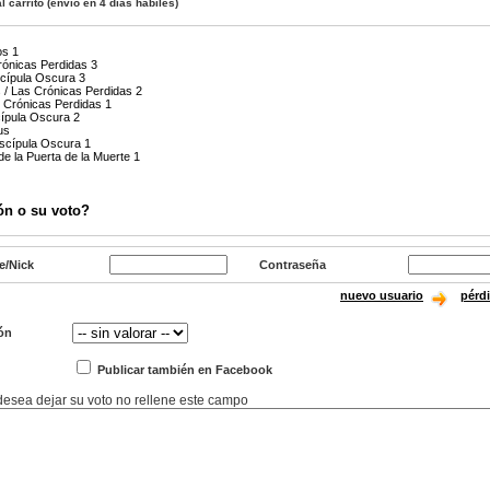
l carrito
(envío en 4 días hábiles)
os 1
rónicas Perdidas 3
scípula Oscura 3
 / Las Crónicas Perdidas 2
 Crónicas Perdidas 1
cípula Oscura 2
us
iscípula Oscura 1
de la Puerta de la Muerte 1
ón o su voto?
e/Nick
Contraseña
nuevo usuario
pérd
ón
Publicar también en Facebook
 desea dejar su voto no rellene este campo