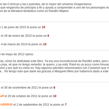
on las Crónicas y las Leyendas, de lo mejor del universo Dragonlance.
o que engancha de principio a fin y ayuda a comprender a uno de los personajes m
s de la literatura fantástica como es Raistlin Majere.
l 1 de junio de 2015 le pone un
10
o
el 28 de enero de 2015 le pone un
8
 4 de marzo de 2014 le pone un
10
6 de mayo de 2012 opina:
a, cómo he disfrutado este libro. Ya era una incondicional de Raistlin antes, per
ta joya, sé que no tengo remedio: le quiero, y ya está. Raist es un poco como Hous
ómo y por qué es como es. Hay algunos párrafos relacionados con Caramon que 
e... No tengo más que darle las gracias a Margaret Weis por habernos dado a este 
K
el 30 de noviembre de 2011 le pone un
8
off
el 20 de octubre de 2011 le pone un
10
CARRR45
el 2 de septiembre de 2011 le pone un
7