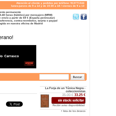
Atención al cliente y pedidos por teléfono: 913771344
lunes-jueves de 9 a 14 y de 15:30 a 18 / viernes de 9 a 13
ento permanente
4-48 horas (hábiles) por mensajero (MRW)
 envío a partir de 69 € (España peninsular)
sferencia, contra-reembolso, tarjeta o paypal
gida en nuestra oficina de Madrid
erano!
La Forja de un Túnica Negra -
coleccionistas
35.00 €
33.25 €
Recibir aviso disponibilidad
+ lista de los deseos