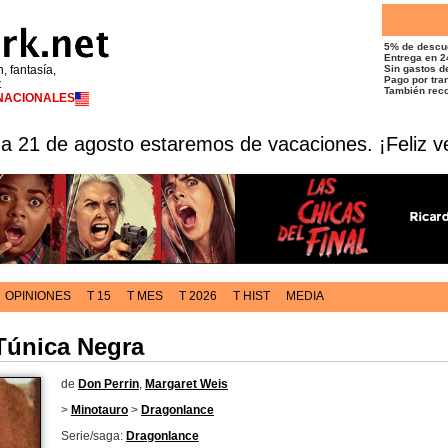
5% de descu
Entrega en 2
n, fantasía,
Sin gastos de
Pago por tran
t
También reco
RNACIONALES
 a 21 de agosto estaremos de vacaciones. ¡Feliz v
OPINIONES
T 15
T MES
T 2026
T HIST
MEDIA
Túnica Negra
de
Don Perrin
,
Margaret Weis
>
Minotauro
>
Dragonlance
Serie/saga:
Dragonlance