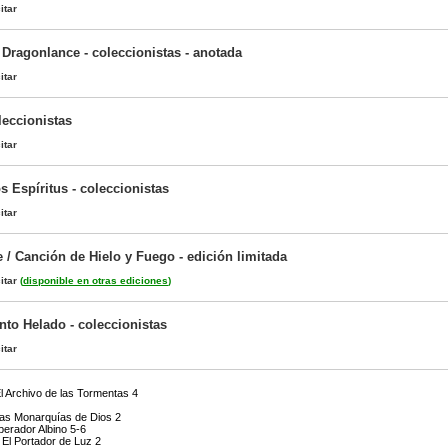
itar
 Dragonlance - coleccionistas - anotada
itar
leccionistas
itar
s Espíritus - coleccionistas
itar
 / Canción de Hielo y Fuego - edición limitada
itar
(
disponible en otras ediciones
)
ento Helado - coleccionistas
itar
El Archivo de las Tormentas 4
Las Monarquías de Dios 2
perador Albino 5-6
 El Portador de Luz 2