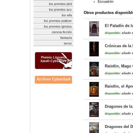
Escuadrón
los premios pkd
los premios acc
Otros productos disponibl
los wfa
los premios pulitzer
El Paladín de l
los premios ignotus
ciencia ficción
disponible:
añadir a
fantasía
terror
Crónicas de la
disponible:
añadir a
Premio Literario
Xatafi-Cyberdark
Raistlin, Mago 
disponible:
añadir a
Archivo Cyberdark
Raistlin, el Ap
disponible:
añadir a
Dragones de la 
disponible:
añadir a
Dragones del D