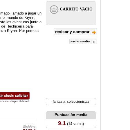
o mago llamado a jugar un
or el mundo de Krynn,
sta las aventuras junto a
e de Hechicería para
naza Krynn. Por primera
revisar y comprar
vaciar carrito
ir aviso disponibilidad
fantasía
,
coleccionistas
Puntuación media
9.1
(14 votos)
25.50 €