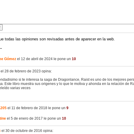
ue todas las opiniones son revisadas antes de aparecer en la web.
..
me Gómez
el 12 de abril de 2024 le pone un
10
el 28 de febrero de 2023 opina:
dadisimo si te interesa la saga de Dragonlance, Raist es uno de los mejores pers
a. Este libro muestra sus origenes y lo que le motiva y ahonda en la relación de R
eleído varias veces
2205
el 11 de febrero de 2018 le pone un
9
tine
el 5 de enero de 2017 le pone un
10
5
el 30 de octubre de 2016 opina: