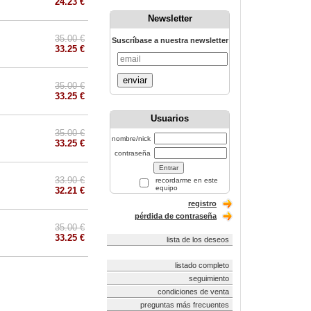
24.23 €
Newsletter
35.00 €
Suscríbase a nuestra newsletter
33.25 €
enviar
35.00 €
33.25 €
Usuarios
35.00 €
nombre/nick
33.25 €
contraseña
33.90 €
recordarme en este
equipo
32.21 €
registro
pérdida de contraseña
35.00 €
33.25 €
lista de los deseos
listado completo
seguimiento
condiciones de venta
preguntas más frecuentes