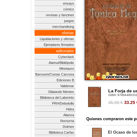
ensayo
cómics
revistas y fanzines
juegos
merchandising
ofertas
Liquidaciones y ofertas
Ejemplares firmados
editoriales
Cyberdark
Alamut/Bibliópolis
Minotauro
Barsoom/Costas Carcosa
Ediciones B
Valdemar
La Forja de u
Dilatando Mentes
ISBN:
9788448033
Biblioteca del Laberinto
35.00 €
33.25
PRH/Debolsillo
Hidra
Alianza
Quienes compraron este pr
Nocturna
Dolmen
El Ocaso de lo
Biblioteca Carfax