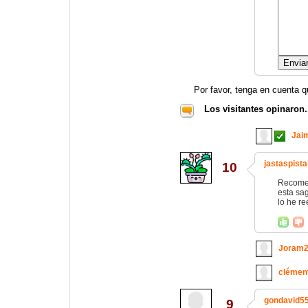
Por favor, tenga en cuenta q
Los visitantes opinaron.
Jai
jastaspista
10
Recomen
esta sag
lo he re
Joram
clémen
gondavid5
9