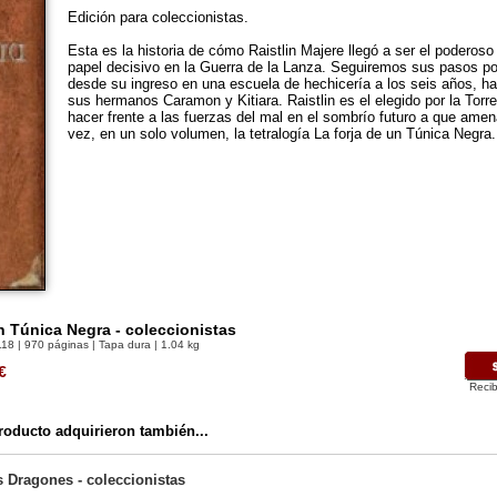
Edición para coleccionistas.
Esta es la historia de cómo Raistlin Majere llegó a ser el poderos
papel decisivo en la Guerra de la Lanza. Seguiremos sus pasos p
desde su ingreso en una escuela de hechicería a los seis años, ha
sus hermanos Caramon y Kitiara. Raistlin es el elegido por la Torr
hacer frente a las fuerzas del mal en el sombrío futuro a que ame
vez, en un solo volumen, la tetralogía La forja de un Túnica Negra.
n Túnica Negra - coleccionistas
118
| 970 páginas | Tapa dura | 1.04 kg
€
Recib
oducto adquirieron también...
s Dragones - coleccionistas