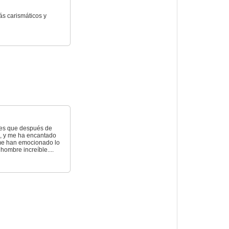
ás carismáticos y
o es que después de
e, y me ha encantado
me han emocionado lo
hombre increíble....