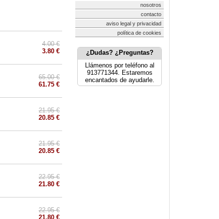
nosotros
contacto
aviso legal y privacidad
política de cookies
4.00 €
3.80 €
¿Dudas? ¿Preguntas?
Llámenos por teléfono al
913771344. Estaremos
65.00 €
encantados de ayudarle.
61.75 €
21.95 €
20.85 €
21.95 €
20.85 €
22.95 €
21.80 €
22.95 €
21.80 €