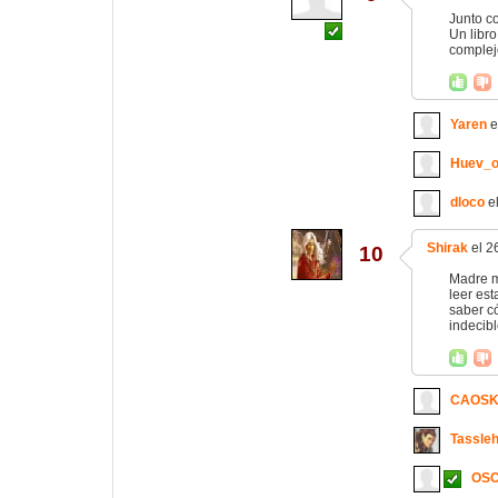
Junto c
Un libr
complejo
Yaren
e
Huev_
dloco
el
Shirak
el 2
10
Madre mí
leer es
saber c
indecibl
CAOS
Tassleh
OS