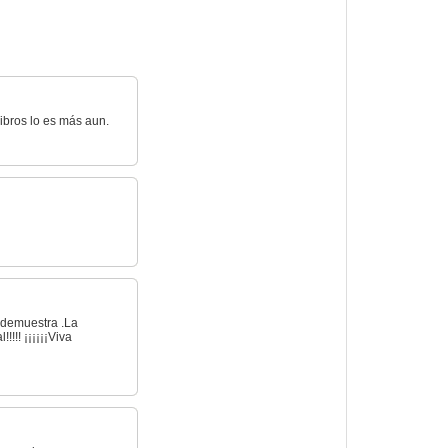
libros lo es más aun.
o demuestra .La
!!! ¡¡¡¡¡¡Viva