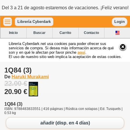
Del 3 a 21 de agosto estaremos de vacaciones. ¡Feliz verano!
Librería Cyberdark
Login
Inicio
Buscar
Carrito
Contacto
Librería Cyberdark.net usa cookies para poder ofrecer sus
servicios de compra. Si desea más información acerca de qué
son y en qué le afectan por favor pinche
aquí
.
El uso de nuestro sitio web implica la aceptación de estas cookies.
1Q84 (3)
De
Haruki Murakami
22.00 €
20.90 €
1Q84 (3)
ISBN: 9788483833551 | 416 páginas | Rústica con solapas | Ed. Tusquets |
0.53 kg
añadir (disp. en 4 días)