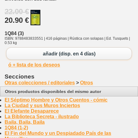
22.00 €
20.90 €
1Q84 (3)
ISBN: 9788483833551 | 416 páginas | Rústica con solapas | Ed. Tusquets |
0.53 kg
añadir (disp. en 4 días)
ó + lista de los deseos
Secciones
Otras colecciones / editoriales
>
Otros
Otros productos disponibles del mismo autor
El Séptimo Hombre y Otros Cuentos - cómic
La Ciudad y sus Muros Inciertos
El Elefante Desaparece
La Biblioteca Secreta - ilustrado
Baila, Baila, Baila
1Q84 (1-2)
El Fin del Mundo y un Despiadado País de las