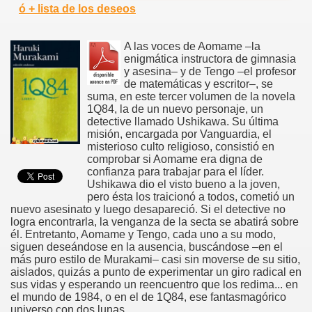
ó + lista de los deseos
A las voces de Aomame –la
enigmática instructora de gimnasia
y asesina– y de Tengo –el profesor
de matemáticas y escritor–, se
suma, en este tercer volumen de la novela
1Q84, la de un nuevo personaje, un
detective llamado Ushikawa. Su última
misión, encargada por Vanguardia, el
misterioso culto religioso, consistió en
comprobar si Aomame era digna de
confianza para trabajar para el líder.
Ushikawa dio el visto bueno a la joven,
pero ésta los traicionó a todos, cometió un
nuevo asesinato y luego desapareció. Si el detective no
logra encontrarla, la venganza de la secta se abatirá sobre
él. Entretanto, Aomame y Tengo, cada uno a su modo,
siguen deseándose en la ausencia, buscándose –en el
más puro estilo de Murakami– casi sin moverse de su sitio,
aislados, quizás a punto de experimentar un giro radical en
sus vidas y esperando un reencuentro que los redima... en
el mundo de 1984, o en el de 1Q84, ese fantasmagórico
universo con dos lunas.