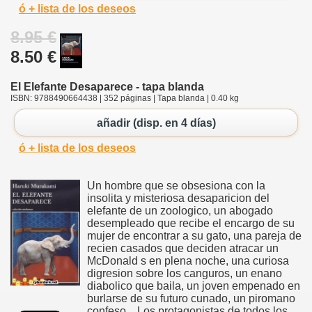
ó + lista de los deseos
8.95 €
8.50 €
El Elefante Desaparece - tapa blanda
ISBN: 9788490664438 | 352 páginas | Tapa blanda | 0.40 kg
añadir (disp. en 4 días)
ó + lista de los deseos
Un hombre que se obsesiona con la
insolita y misteriosa desaparicion del
elefante de un zoologico, un abogado
desempleado que recibe el encargo de su
mujer de encontrar a su gato, una pareja de
recien casados que deciden atracar un
McDonald s en plena noche, una curiosa
digresion sobre los canguros, un enano
diabolico que baila, un joven empenado en
burlarse de su futuro cunado, un piromano
confeso... Los protagonistas de todos los