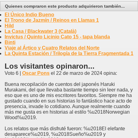
Quienes compraron este producto adquirieron también...
El Único Indio Bueno
El Trono de Jazmín / Reinos en Llamas 1
Hild
La Casa / Blackwater 3 (Català)
Invictus / Quinto Licinio Cato 15 - tapa blanda
Binti
Viaje al Ártico y Cuatro Relatos del Norte
La Quinta Estación / Trilogía de la Tierra Fragmentada 1
Los visitantes opinaron...
Voto 6 |
Oscar Pons
el 22 de marzo de 2024 opina:
Buena recopilación de cuentos del japonés Haruki
Murakami, del que llevaba bastante tiempo sin leer nada, y
eso que es uno de mis escritores favoritos. Siempre me ha
gustado cuando en sus historias lo fantástico hace acto de
presencia, invade lo cotidiano. Aunque realmente cuando
más me gusta es en historias al estilo %u2018Norwegian
Wood%u2019.
Los relatos que más disfruté fueron: %u2018El elefante
desaparece%u2019, %u2018Sueño%u2019 y