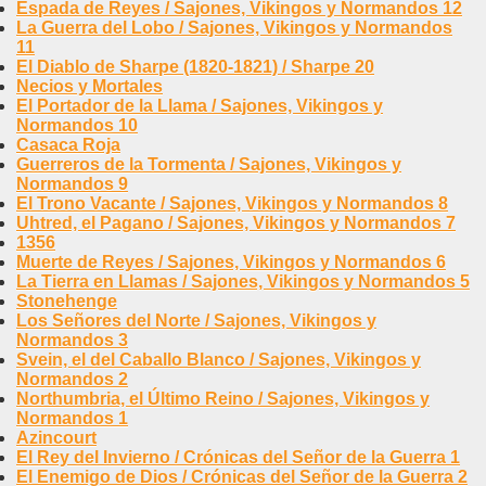
Espada de Reyes / Sajones, Vikingos y Normandos 12
La Guerra del Lobo / Sajones, Vikingos y Normandos
11
El Diablo de Sharpe (1820-1821) / Sharpe 20
Necios y Mortales
El Portador de la Llama / Sajones, Vikingos y
Normandos 10
Casaca Roja
Guerreros de la Tormenta / Sajones, Vikingos y
Normandos 9
El Trono Vacante / Sajones, Vikingos y Normandos 8
Uhtred, el Pagano / Sajones, Vikingos y Normandos 7
1356
Muerte de Reyes / Sajones, Vikingos y Normandos 6
La Tierra en Llamas / Sajones, Vikingos y Normandos 5
Stonehenge
Los Señores del Norte / Sajones, Vikingos y
Normandos 3
Svein, el del Caballo Blanco / Sajones, Vikingos y
Normandos 2
Northumbria, el Último Reino / Sajones, Vikingos y
Normandos 1
Azincourt
El Rey del Invierno / Crónicas del Señor de la Guerra 1
El Enemigo de Dios / Crónicas del Señor de la Guerra 2