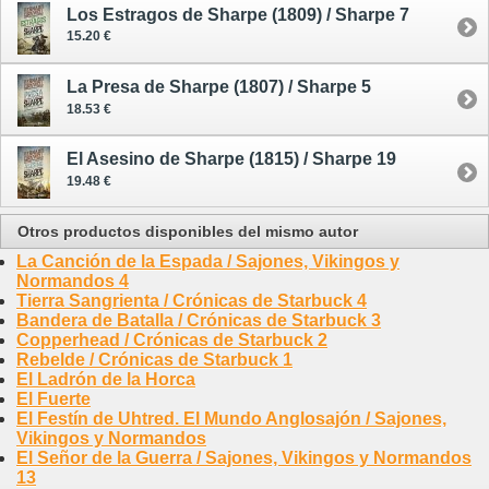
Los Estragos de Sharpe (1809) / Sharpe 7
15.20 €
La Presa de Sharpe (1807) / Sharpe 5
18.53 €
El Asesino de Sharpe (1815) / Sharpe 19
19.48 €
Otros productos disponibles del mismo autor
La Canción de la Espada / Sajones, Vikingos y
Normandos 4
Tierra Sangrienta / Crónicas de Starbuck 4
Bandera de Batalla / Crónicas de Starbuck 3
Copperhead / Crónicas de Starbuck 2
Rebelde / Crónicas de Starbuck 1
El Ladrón de la Horca
El Fuerte
El Festín de Uhtred. El Mundo Anglosajón / Sajones,
Vikingos y Normandos
El Señor de la Guerra / Sajones, Vikingos y Normandos
13