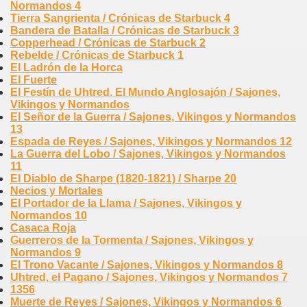
Normandos 4
Tierra Sangrienta / Crónicas de Starbuck 4
Bandera de Batalla / Crónicas de Starbuck 3
Copperhead / Crónicas de Starbuck 2
Rebelde / Crónicas de Starbuck 1
El Ladrón de la Horca
El Fuerte
El Festín de Uhtred. El Mundo Anglosajón / Sajones,
Vikingos y Normandos
El Señor de la Guerra / Sajones, Vikingos y Normandos
13
Espada de Reyes / Sajones, Vikingos y Normandos 12
La Guerra del Lobo / Sajones, Vikingos y Normandos
11
El Diablo de Sharpe (1820-1821) / Sharpe 20
Necios y Mortales
El Portador de la Llama / Sajones, Vikingos y
Normandos 10
Casaca Roja
Guerreros de la Tormenta / Sajones, Vikingos y
Normandos 9
El Trono Vacante / Sajones, Vikingos y Normandos 8
Uhtred, el Pagano / Sajones, Vikingos y Normandos 7
1356
Muerte de Reyes / Sajones, Vikingos y Normandos 6