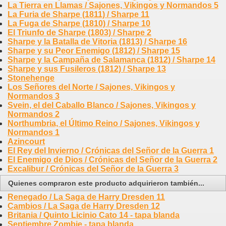
La Tierra en Llamas / Sajones, Vikingos y Normandos 5
La Furia de Sharpe (1811) / Sharpe 11
La Fuga de Sharpe (1810) / Sharpe 10
El Triunfo de Sharpe (1803) / Sharpe 2
Sharpe y la Batalla de Vitoria (1813) / Sharpe 16
Sharpe y su Peor Enemigo (1812) / Sharpe 15
Sharpe y la Campaña de Salamanca (1812) / Sharpe 14
Sharpe y sus Fusileros (1812) / Sharpe 13
Stonehenge
Los Señores del Norte / Sajones, Vikingos y
Normandos 3
Svein, el del Caballo Blanco / Sajones, Vikingos y
Normandos 2
Northumbria, el Último Reino / Sajones, Vikingos y
Normandos 1
Azincourt
El Rey del Invierno / Crónicas del Señor de la Guerra 1
El Enemigo de Dios / Crónicas del Señor de la Guerra 2
Excalibur / Crónicas del Señor de la Guerra 3
Quienes compraron este producto adquirieron también...
Renegado / La Saga de Harry Dresden 11
Cambios / La Saga de Harry Dresden 12
Britania / Quinto Licinio Cato 14 - tapa blanda
Septiembre Zombie - tapa blanda