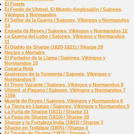
El Fuerte
El Festín de Uhtred. El Mundo Anglosajón / Sajones,
Vikingos y Normandos
El Señor de la Guerra / Sajones, Vikingos y Normandos
13
Espada de Reyes / Sajones, Vikingos y Normandos 12
La Guerra del Lobo / Sajones, Vikingos y Normandos
11
El Diablo de Sharpe (1820-1821) / Sharpe 20
Necios y Mortales
El Portador de la Llama / Sajones, Vikingos y
Normandos 10
Casaca Roja
Guerreros de la Tormenta / Sajones, Vikingos y
Normandos 9
El Trono Vacante / Sajones, Vikingos y Normandos 8
Uhtred, el Pagano / Sajones, Vikingos y Normandos 7
1356
Muerte de Reyes / Sajones, Vikingos y Normandos 6
La Tierra en Llamas / Sajones, Vikingos y Normandos 5
La Furia de Sharpe (1811) / Sharpe 11
La Fuga de Sharpe (1810) / Sharpe 10
Sharpe y la Fortaleza India (1803) / Sharpe 3
Sharpe en Trafalgar (1805) / Sharpe 4
El Triunfo de Sharpe (1803) / Sharpe 2