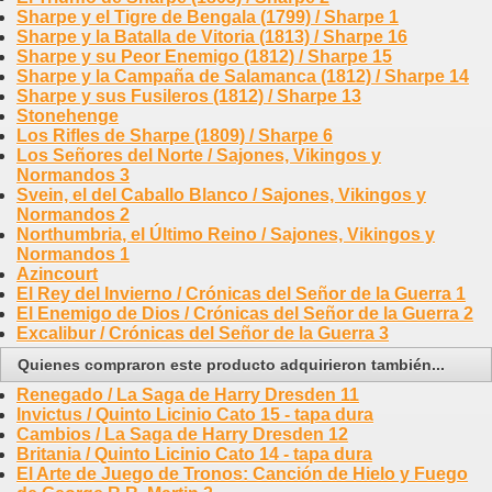
Sharpe y el Tigre de Bengala (1799) / Sharpe 1
Sharpe y la Batalla de Vitoria (1813) / Sharpe 16
Sharpe y su Peor Enemigo (1812) / Sharpe 15
Sharpe y la Campaña de Salamanca (1812) / Sharpe 14
Sharpe y sus Fusileros (1812) / Sharpe 13
Stonehenge
Los Rifles de Sharpe (1809) / Sharpe 6
Los Señores del Norte / Sajones, Vikingos y
Normandos 3
Svein, el del Caballo Blanco / Sajones, Vikingos y
Normandos 2
Northumbria, el Último Reino / Sajones, Vikingos y
Normandos 1
Azincourt
El Rey del Invierno / Crónicas del Señor de la Guerra 1
El Enemigo de Dios / Crónicas del Señor de la Guerra 2
Excalibur / Crónicas del Señor de la Guerra 3
Quienes compraron este producto adquirieron también...
Renegado / La Saga de Harry Dresden 11
Invictus / Quinto Licinio Cato 15 - tapa dura
Cambios / La Saga de Harry Dresden 12
Britania / Quinto Licinio Cato 14 - tapa dura
El Arte de Juego de Tronos: Canción de Hielo y Fuego