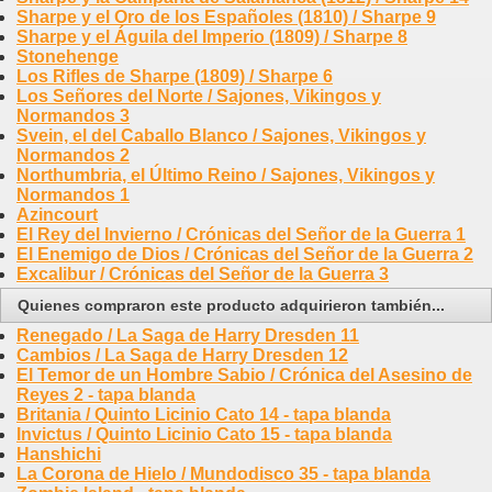
Sharpe y el Oro de los Españoles (1810) / Sharpe 9
Sharpe y el Águila del Imperio (1809) / Sharpe 8
Stonehenge
Los Rifles de Sharpe (1809) / Sharpe 6
Los Señores del Norte / Sajones, Vikingos y
Normandos 3
Svein, el del Caballo Blanco / Sajones, Vikingos y
Normandos 2
Northumbria, el Último Reino / Sajones, Vikingos y
Normandos 1
Azincourt
El Rey del Invierno / Crónicas del Señor de la Guerra 1
El Enemigo de Dios / Crónicas del Señor de la Guerra 2
Excalibur / Crónicas del Señor de la Guerra 3
Quienes compraron este producto adquirieron también...
Renegado / La Saga de Harry Dresden 11
Cambios / La Saga de Harry Dresden 12
El Temor de un Hombre Sabio / Crónica del Asesino de
Reyes 2 - tapa blanda
Britania / Quinto Licinio Cato 14 - tapa blanda
Invictus / Quinto Licinio Cato 15 - tapa blanda
Hanshichi
La Corona de Hielo / Mundodisco 35 - tapa blanda