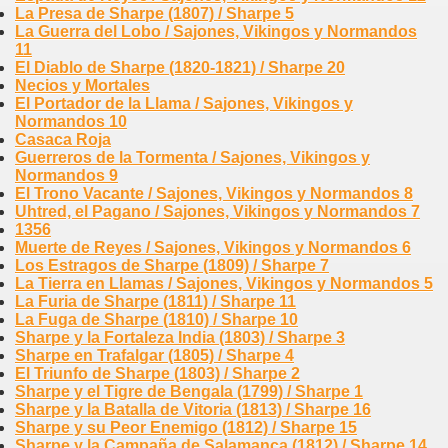
La Presa de Sharpe (1807) / Sharpe 5
La Guerra del Lobo / Sajones, Vikingos y Normandos
11
El Diablo de Sharpe (1820-1821) / Sharpe 20
Necios y Mortales
El Portador de la Llama / Sajones, Vikingos y
Normandos 10
Casaca Roja
Guerreros de la Tormenta / Sajones, Vikingos y
Normandos 9
El Trono Vacante / Sajones, Vikingos y Normandos 8
Uhtred, el Pagano / Sajones, Vikingos y Normandos 7
1356
Muerte de Reyes / Sajones, Vikingos y Normandos 6
Los Estragos de Sharpe (1809) / Sharpe 7
La Tierra en Llamas / Sajones, Vikingos y Normandos 5
La Furia de Sharpe (1811) / Sharpe 11
La Fuga de Sharpe (1810) / Sharpe 10
Sharpe y la Fortaleza India (1803) / Sharpe 3
Sharpe en Trafalgar (1805) / Sharpe 4
El Triunfo de Sharpe (1803) / Sharpe 2
Sharpe y el Tigre de Bengala (1799) / Sharpe 1
Sharpe y la Batalla de Vitoria (1813) / Sharpe 16
Sharpe y su Peor Enemigo (1812) / Sharpe 15
Sharpe y la Campaña de Salamanca (1812) / Sharpe 14