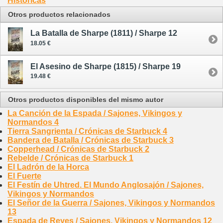
Históricas
Otros productos relacionados
La Batalla de Sharpe (1811) / Sharpe 12
18.05 €
El Asesino de Sharpe (1815) / Sharpe 19
19.48 €
Otros productos disponibles del mismo autor
La Canción de la Espada / Sajones, Vikingos y
Normandos 4
Tierra Sangrienta / Crónicas de Starbuck 4
Bandera de Batalla / Crónicas de Starbuck 3
Copperhead / Crónicas de Starbuck 2
Rebelde / Crónicas de Starbuck 1
El Ladrón de la Horca
El Fuerte
El Festín de Uhtred. El Mundo Anglosajón / Sajones,
Vikingos y Normandos
El Señor de la Guerra / Sajones, Vikingos y Normandos
13
Espada de Reyes / Sajones, Vikingos y Normandos 12