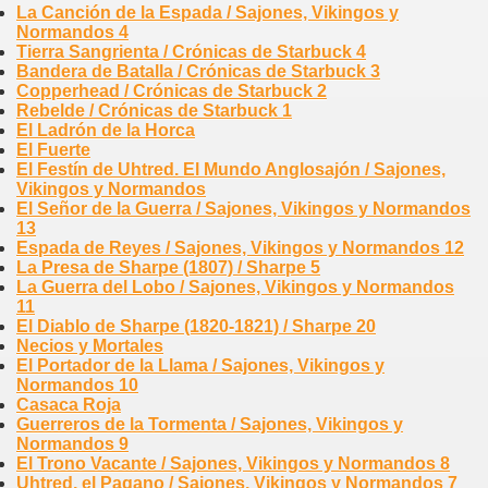
La Canción de la Espada / Sajones, Vikingos y
Normandos 4
Tierra Sangrienta / Crónicas de Starbuck 4
Bandera de Batalla / Crónicas de Starbuck 3
Copperhead / Crónicas de Starbuck 2
Rebelde / Crónicas de Starbuck 1
El Ladrón de la Horca
El Fuerte
El Festín de Uhtred. El Mundo Anglosajón / Sajones,
Vikingos y Normandos
El Señor de la Guerra / Sajones, Vikingos y Normandos
13
Espada de Reyes / Sajones, Vikingos y Normandos 12
La Presa de Sharpe (1807) / Sharpe 5
La Guerra del Lobo / Sajones, Vikingos y Normandos
11
El Diablo de Sharpe (1820-1821) / Sharpe 20
Necios y Mortales
El Portador de la Llama / Sajones, Vikingos y
Normandos 10
Casaca Roja
Guerreros de la Tormenta / Sajones, Vikingos y
Normandos 9
El Trono Vacante / Sajones, Vikingos y Normandos 8
Uhtred, el Pagano / Sajones, Vikingos y Normandos 7