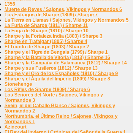
1356
Muerte de Reyes / Sajones, Vikingos y Normandos 6
Los Estragos de Sharpe (1809) / Sharpe 7
La Tierra en Llamas / Sajones, Vikingos y Normandos 5
La Furia de Sharpe (1811) / Sharpe 11
La Fuga de Sharpe (1810) / Sharpe 10
Sharpe y la Fortaleza India (1803) / Sharpe 3
Sharpe en Trafalgar (1805) / Sharpe 4
El Triunfo de Sharpe (1803) / Sharpe 2
Sharpe y el Tigre de Bengala (1799) / Sharpe 1
Sharpe y la Batalla de Vitoria (1813) / Sharpe 16
Sharpe y la Campaña de Salamanca (1812) / Sharpe 14
Sharpe y sus Fusileros (1812) / Sharpe 13
Sharpe y el Oro de los Españoles (1810) / Sharpe 9
Sharpe y el Águila del Imperio (1809) / Sharpe 8
Stonehenge
Los Rifles de Sharpe (1809) / Sharpe 6
Los Señores del Norte / Sajones, Vikingos y
Normandos 3
Svein, el del Caballo Blanco / Sajones, Vikingos y
Normandos 2
Northumbria, el Último Reino / Sajones, Vikingos y
Normandos 1
Azincourt
El Rey del Invierno / Crónicas del Señor de la Guerra 1