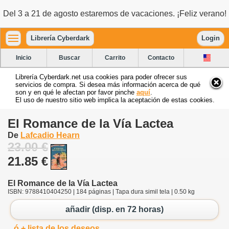
Del 3 a 21 de agosto estaremos de vacaciones. ¡Feliz verano!
Librería Cyberdark
Login
Inicio
Buscar
Carrito
Contacto
Librería Cyberdark.net usa cookies para poder ofrecer sus
servicios de compra. Si desea más información acerca de qué
son y en qué le afectan por favor pinche
aquí
.
El uso de nuestro sitio web implica la aceptación de estas cookies.
El Romance de la Vía Lactea
De
Lafcadio Hearn
23.00 €
21.85 €
El Romance de la Vía Lactea
ISBN: 9788410404250 | 184 páginas | Tapa dura simil tela | 0.50 kg
añadir (disp. en 72 horas)
ó + lista de los deseos