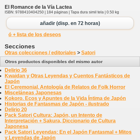
El Romance de la Vía Lactea
ISBN: 9788410404250 | 184 páginas | Tapa dura simil tela | 0.50 kg
añadir (disp. en 72 horas)
ó + lista de los deseos
Secciones
Otras colecciones / editoriales
>
Satori
Otros productos disponibles del mismo autor
Delirio 36
Kwaidan y Otras Leyendas y Cuentos Fantásticos de
Japón
El Ceremonial. Antología de Relatos de Folk Horror
Misceláneas Japonesas
Kokoro. Ecos y Apuntes de la Vida Íntima de Japón
Historias de Fantasmas de Japón - ilustrado
Delirio 20
Pack Satori Cultura: Japón, un Intento de
Interpretación + Sakura, Diccionario de Cultura
Japonesa
Pack Satori Leyendas: En el Japón Fantasmal + Mitos
y Leyendas de Japón