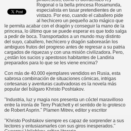
Rogonal o la bella princesa Rosamunda,
especialista en tasar pretendientes de un
vistazo. Por eso, cuando el caballero pide
al hechicero un pequeño acto mágico que
le permita acabar con el dragón y conseguir la mano de la
princesa, lo último que se puede esperar es que todo salga
a pedir de boca. Transportados a un mundo muy distinto
del suyo, caballero, hechicero y dragón saborearán los
ambiguos frutos del progreso antes de regresar a su patria
cargados de riquezas y con una misión civilizadora. Pero,
¿están los sucios y apestosos habitantes de Landiria
preparados para lo que se les viene encima?
Con más de 40.000 ejemplares vendidos en Rusia, esta
sabrosa combinación de situaciones cómicas, intrigas
cortesanas y aventuras cautivadoras es la novela más
popular del búlgaro Khristo Poshtakov.
"Industria, luz y magia nos presenta un cóctel maravilloso
entre la ironía de Terry Pratchett y el sentido de lo grotesco
de Robert Asprin." Plamen Mitrev, editor y escritor
"Khristo Poshtakov siempre es capaz de sorprender a sus
lectores y entusiasmarles con sus giros inesperados."