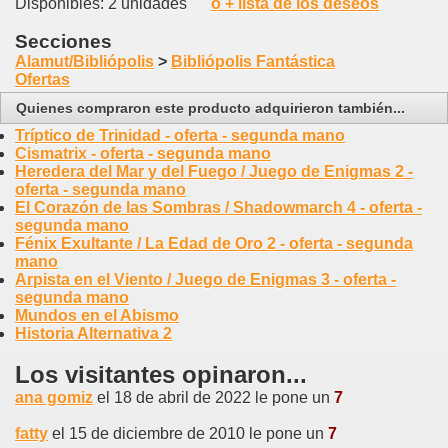
Disponibles: 2 unidades
ó + lista de los deseos
Secciones
Alamut/Bibliópolis
>
Bibliópolis Fantástica
Ofertas
Quienes compraron este producto adquirieron también...
Tríptico de Trinidad - oferta - segunda mano
Cismatrix - oferta - segunda mano
Heredera del Mar y del Fuego / Juego de Enigmas 2 -
oferta - segunda mano
El Corazón de las Sombras / Shadowmarch 4 - oferta -
segunda mano
Fénix Exultante / La Edad de Oro 2 - oferta - segunda
mano
Arpista en el Viento / Juego de Enigmas 3 - oferta -
segunda mano
Mundos en el Abismo
Historia Alternativa 2
Los visitantes opinaron...
ana gomiz
el 18 de abril de 2022 le pone un
7
fatty
el 15 de diciembre de 2010 le pone un
7