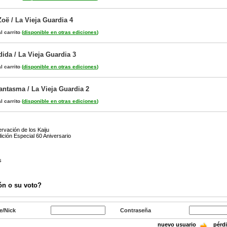
Zoë / La Vieja Guardia 4
l carrito
(
disponible en otras ediciones
)
ida / La Vieja Guardia 3
l carrito
(
disponible en otras ediciones
)
antasma / La Vieja Guardia 2
l carrito
(
disponible en otras ediciones
)
rvación de los Kaiju
ición Especial 60 Aniversario
s
ón o su voto?
e/Nick
Contraseña
nuevo usuario
pérd