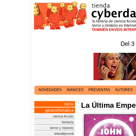
tu librería de ciencia ficció
terror y misterio en Interne
TAMBIÉN ENVÍOS INTE
Del 3
NOVEDADES
AVANCES
PREVENTAS
AUTORES
La Última Emper
inicio
género/temática
ciencia ficción
fantasía
terror y misterio
infantil/juvenil