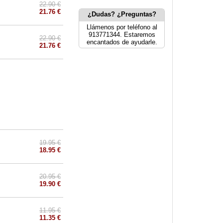
22.90 €
21.76 €
¿Dudas? ¿Preguntas?
Llámenos por teléfono al
913771344. Estaremos
22.90 €
encantados de ayudarle.
21.76 €
19.95 €
18.95 €
20.95 €
19.90 €
11.95 €
11.35 €