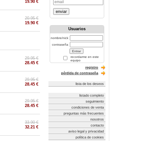
19.90 €
enviar
20.95 €
19.90 €
Usuarios
nombre/nick
contraseña
recordarme en este
29.95 €
equipo
28.45 €
registro
pérdida de contraseña
29.95 €
28.45 €
lista de los deseos
listado completo
29.95 €
seguimiento
28.45 €
condiciones de venta
preguntas más frecuentes
nosotros
33.90 €
contacto
32.21 €
aviso legal y privacidad
política de cookies