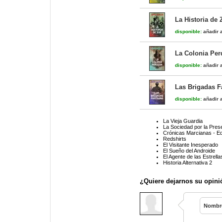
La Historia de 
disponible:
añadir a
La Colonia Perd
disponible:
añadir a
Las Brigadas F
disponible:
añadir a
La Vieja Guardia
La Sociedad por la Prese
Crónicas Marcianas - Ed
Redshirts
El Visitante Inesperado
El Sueño del Androide
El Agente de las Estrella
Historia Alternativa 2
¿Quiere dejarnos su opini
Nombr