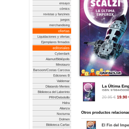
ensayo
cómics
revistas y fanzines
juegos
merchandising
ofertas
Liquidaciones y ofertas
Ejemplares firmados
editoriales
Cyberdark
Alamut/Bibliópolis
Minotauro
Barsoom/Costas Carcosa
Ediciones B
Valdemar
La Última Emp
Dilatando Mentes
ISBN:
9788445009
Biblioteca del Laberinto
20.95 €
19.90
PRH/Debolsillo
Hidra
Alianza
Otros productos relaciona
Nocturna
Dolmen
Biblioteca Carfax
El Fin del Impe