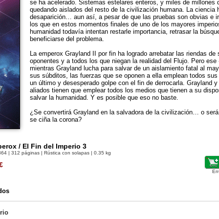
se ha acelerado. Sistemas estelares enteros, y miles de millones 
quedando aislados del resto de la civilización humana. La ciencia 
desaparición… aun así, a pesar de que las pruebas son obvias e i
los que en estos momentos finales de uno de los mayores imperio
humanidad todavía intentan restarle importancia, retrasar la búsqu
beneficiarse del problema.
La emperox Grayland II por fin ha logrado arrebatar las riendas de
oponentes y a todos los que niegan la realidad del Flujo. Pero ese «
mientras Grayland lucha para salvar de un aislamiento fatal al ma
sus súbditos, las fuerzas que se oponen a ella emplean todos sus
un último y desesperado golpe con el fin de derrocarla. Grayland y
aliados tienen que emplear todos los medios que tienen a su dispo
salvar la humanidad. Y es posible que eso no baste.
¿Se convertirá Grayland en la salvadora de la civilización… o ser
se ciña la corona?
erox / El Fin del Imperio 3
864
| 312 páginas | Rústica con solapas | 0.35 kg
€
En
dos
rio