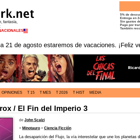
5% de descu
Entrega en 2
n, fantasía,
Sin gastos de
Pago por tran
t
También reco
RNACIONALES
 a 21 de agosto estaremos de vacaciones. ¡Feliz v
OPINIONES
T 15
T MES
T 2026
T HIST
MEDIA
ox / El Fin del Imperio 3
de
John Scalzi
>
Minotauro
>
Ciencia Ficción
La desaparición del Flujo, la vía interestelar que une los planetas 