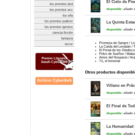
El Cielo de Pie
los premios pkd
disponible:
añadir a
los premios acc
los wfa
los premios pulitzer
La Quinta Estac
los premios ignotus
disponible:
añadir a
ciencia ficción
fantasía
Promesa de Sangre / Lo
terror
La Caída del Leviatán /
El Portal de los Obelisco
Polvo de Sueños / Malaz
Amos del Nospacio / Arq
Premio Literario
Tú, el Inmortal
Xatafi-Cyberdark
Otros productos disponibl
Archivo Cyberdark
Villano en Prác
disponible:
añadir a
El Final de Tod
disponible:
añadir a
La Humanidad D
disponible:
añadir a