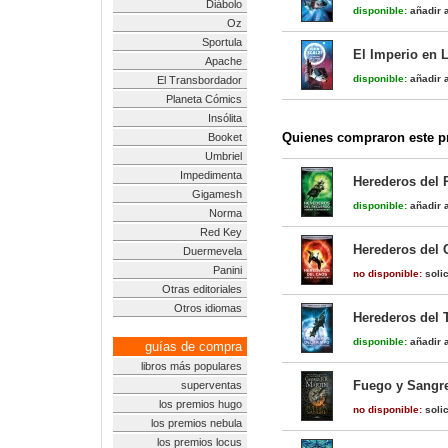
Diábolo
disponible:
añadir a
Oz
Sportula
El Imperio en L
Apache
disponible:
añadir a
El Transbordador
Planeta Cómics
Insólita
Quienes compraron este pr
Booket
Umbriel
Impedimenta
Herederos del 
Gigamesh
disponible:
añadir a
Norma
Red Key
Herederos del 
Duermevela
Panini
no disponible:
solic
Otras editoriales
Otros idiomas
Herederos del 
disponible:
añadir a
guías de compra
libros más populares
Fuego y Sangre
superventas
los premios hugo
no disponible:
solic
los premios nebula
los premios locus