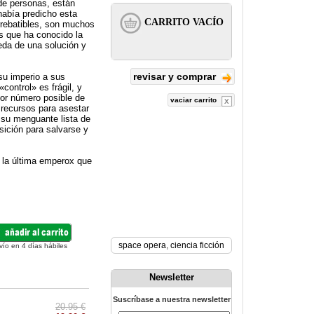
de personas, están
había predicho esta
rrebatibles, son muchos
s que ha conocido la
eda de una solución y
revisar y comprar
 su imperio a sus
control» es frágil, y
yor número posible de
vaciar carrito
 recursos para asestar
 su menguante lista de
sición para salvarse y
á la última emperox que
space opera
,
ciencia ficción
vío en 4 días hábiles
Newsletter
Suscríbase a nuestra newsletter
20.95 €