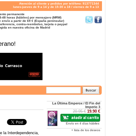
Atención al cliente y pedidos por teléfono: 913771344
lunes-jueves de 9 a 14 y de 15:30 a 18 / viernes de 9 a 13
ento permanente
4-48 horas (hábiles) por mensajero (MRW)
 envío a partir de 69 € (España peninsular)
sferencia, contra-reembolso, tarjeta o paypal
gida en nuestra oficina de Madrid
erano!
La Última Emperox / El Fin del
Imperio 3
20.95 €
19.90 €
Envío en 4 días hábiles
+ lista de los deseos
de la Interdependencia,