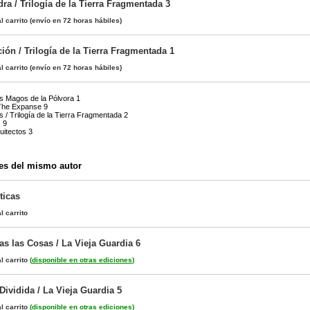
dra / Trilogía de la Tierra Fragmentada 3
l carrito
(envío en 72 horas hábiles)
ión / Trilogía de la Tierra Fragmentada 1
l carrito
(envío en 72 horas hábiles)
s Magos de la Pólvora 1
 The Expanse 9
s / Trilogía de la Tierra Fragmentada 2
 9
uitectos 3
es del mismo autor
ticas
l carrito
as las Cosas / La Vieja Guardia 6
l carrito
(
disponible en otras ediciones
)
ividida / La Vieja Guardia 5
l carrito
(
disponible en otras ediciones
)