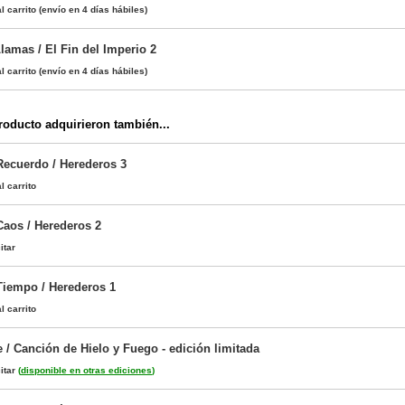
l carrito
(envío en 4 días hábiles)
lamas / El Fin del Imperio 2
l carrito
(envío en 4 días hábiles)
oducto adquirieron también...
Recuerdo / Herederos 3
l carrito
Caos / Herederos 2
itar
Tiempo / Herederos 1
l carrito
 / Canción de Hielo y Fuego - edición limitada
itar
(
disponible en otras ediciones
)