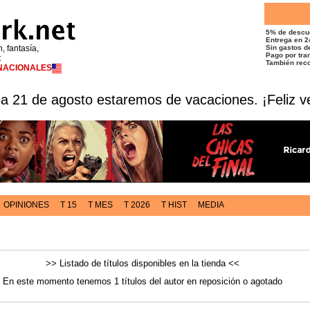
5% de descu
Entrega en 2
n, fantasía,
Sin gastos de
Pago por tran
t
También reco
RNACIONALES
 a 21 de agosto estaremos de vacaciones. ¡Feliz v
OPINIONES
T 15
T MES
T 2026
T HIST
MEDIA
>> Listado de títulos disponibles en la tienda <<
En este momento tenemos 1 títulos del autor en reposición o agotado