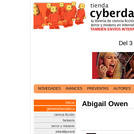
tu librería de ciencia ficció
terror y misterio en Interne
TAMBIÉN ENVÍOS INTE
Del 3
NOVEDADES
AVANCES
PREVENTAS
AUTORES
Abigail Owen
inicio
género/temática
ciencia ficción
fantasía
terror y misterio
infantil/juvenil