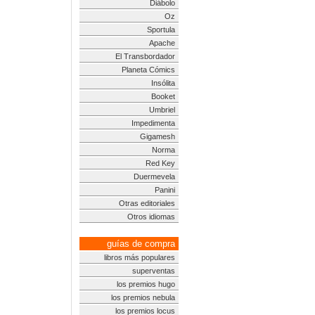
Diábolo
Oz
Sportula
Apache
El Transbordador
Planeta Cómics
Insólita
Booket
Umbriel
Impedimenta
Gigamesh
Norma
Red Key
Duermevela
Panini
Otras editoriales
Otros idiomas
guías de compra
libros más populares
superventas
los premios hugo
los premios nebula
los premios locus