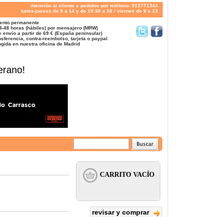
Atención al cliente y pedidos por teléfono: 913771344
lunes-jueves de 9 a 14 y de 15:30 a 18 / viernes de 9 a 13
ento permanente
4-48 horas (hábiles) por mensajero (MRW)
 envío a partir de 69 € (España peninsular)
sferencia, contra-reembolso, tarjeta o paypal
gida en nuestra oficina de Madrid
erano!
revisar y comprar