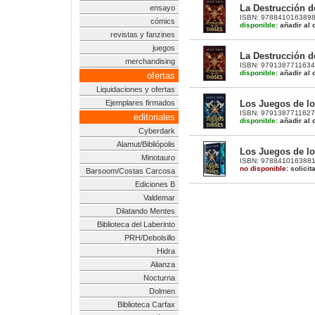
La Destrucción de
ensayo
ISBN: 9788410163898 |
cómics
disponible:
añadir al c
revistas y fanzines
juegos
La Destrucción de
merchandising
ISBN: 9791387711634 |
disponible:
añadir al c
ofertas
Liquidaciones y ofertas
Los Juegos de los
Ejemplares firmados
ISBN: 9791387711627 |
editoriales
disponible:
añadir al c
Cyberdark
Alamut/Bibliópolis
Los Juegos de los
Minotauro
ISBN: 9788410163881 |
no disponible:
solicit
Barsoom/Costas Carcosa
Ediciones B
Valdemar
Dilatando Mentes
Biblioteca del Laberinto
PRH/Debolsillo
Hidra
Alianza
Nocturna
Dolmen
Biblioteca Carfax